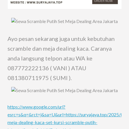
Ayo pesan sekarang juga untuk kebutuhan
scramble dan meja dealing kaca. Caranya
anda langsung telpon atau WA ke
087772222136 ( VANI ) ATAU
081380711975 ( SUMI ).
https://www.google.com/url?
esrc=s&q=&rct=j&sa=U&url=https://suryajaya.top/2025/07/3
meja-dealing-kaca-set-kursi-scramble-putih-