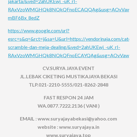
jakarta/&ved=2ahUKEwj_-uK_rI-
RAxVzoWMGHQk8NQkQFnoECAQQAg&usg=AOvVaw36U
mBF6Bx_8edZ
https://www.google.com/url?
esrc=s&q=&rct=j&sa=U&url=https://vendorinaja.com/categor
scramble-dan-meja-dealing/&ved=2ahUKEwj_-uK_rI-
RAxVzoWMGHQk8NQkQFnoECAYQAg&usg=AOvVaw0vY
CV.SURYA JAYA EVENT
JL.LEBAK CIKETING MUSTIKAJAYA BEKASI
TLP.021-2210-5555/021-8262-2848
FAST RESPON 24 JAM
WA.0877.7222.2136 ( VANI )
EMAIL : www.suryajayabekasi@yahoo.com
website : www.suryajaya.in
www.suryajaya.top