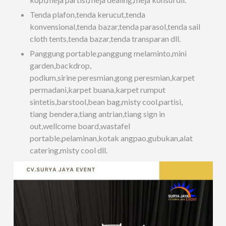
Tenda plafon,tenda kerucut,tenda
konvensional,tenda bazar,tenda parasol,tenda sail
cloth tents,tenda bazar,tenda transparan dll.
Panggung portable,panggung melaminto,mini
garden,backdrop,
podium,sirine peresmian,gong peresmian,karpet
permadani,karpet buana,karpet rumput
sintetis,barstool,bean bag,misty cool,partisi,
tiang bendera,tiang antrian,tiang sign in
out,wellcome board,wastafel
portable,pelaminan,kotak angpao,gubukan,alat
catering,misty cool dll.