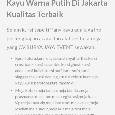
Kayu Warna Putih Di Jakarta
Kualitas Terbaik
Selain kursi type tiffany kayu ada juga lho
perlengkapan acara dan alat pesta lainnya
yang CV SURYA JAYA EVENT sewakan :
Kursi futura,kursi olivia,kursi royal raffles,kursi
crossback,kursi scramble,kursi ghost,kursi
anak,kursi kuliah,kursi puff,kursi sofa,kursi
singgasana,kursi dealing,kursi direktur,kursi vip
kayu,kursi barstool,kursi taman dll.
Meja kotak,meja taman,meja bundar,meja
prasmanan,meja ibm,meja registrasi,meja kaca
vip,meja kayu vip,meja barstool,meja anak,meja
lesehan,meja sudut,meja kue,meja test,meja
kopi,meja partisi,meja dealing,meja konsul dll.