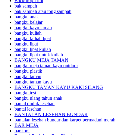
Backdrop Tirai
bak sampah
bak sampah atau tong sampah
bangku anak
bangku belajar
bangku kayu taman
bangku kuliah
bangku kuliah lipat
bangku lipat
bangku lipat kuliah
bangku lipat untuk kuliah
BANGKU MEJA TAMAN
bangku meja taman kayu outdoor
bangku plastik
bangku taman
bangku taman kayu
BANGKU TAMAN KAYU KAKI SILANG
bangku test
bangku ulang tahun anak
bantal duduk lesehan
bantal lesehan
BANTALAN LESEHAN BUNDAR
bantalan lesehan bundar dan karpet permadani merah
BAR MEJA
barstool