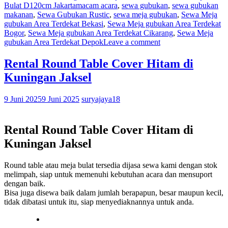
Bulat D120cm Jakartamacam acara
,
sewa gubukan
,
sewa gubukan
makanan
,
Sewa Gubukan Rustic
,
sewa meja gubukan
,
Sewa Meja
gubukan Area Terdekat Bekasi
,
Sewa Meja gubukan Area Terdekat
Bogor
,
Sewa Meja gubukan Area Terdekat Cikarang
,
Sewa Meja
gubukan Area Terdekat Depok
Leave a comment
Rental Round Table Cover Hitam di
Kuningan Jaksel
9 Juni 2025
9 Juni 2025
suryajaya18
Rental Round Table Cover Hitam di
Kuningan Jaksel
Round table atau meja bulat tersedia dijasa sewa kami dengan stok
melimpah, siap untuk memenuhi kebutuhan acara dan mensuport
dengan baik.
Bisa juga disewa baik dalam jumlah berapapun, besar maupun kecil,
tidak dibatasi untuk itu, siap menyediaknannya untuk anda.