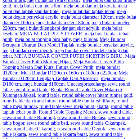
kursi futura
,
meja bulat dan kursi tiffany
,
meja bulat dan kursi tiffany
gold
,
meja bulat dan meja ibm
,
meja bulat dan meja kotak
,
meja
bulat dan taplak standar hotel
,
meja bulat dan taplak tebar
,
meja
bulat degan penyekat acrylic
,
meja bulat diameter 120cm
,
meja bulat
diameter 160cm
,
meja bulat diameter 180cm
,
meja bulat diameter
220cm
,
meja bulat dilengkapi dengan skat acrylik
,
meja bulat
lesehan
,
MEJA BULAT PLUS COVER
,
meja bulat taplak tebar
putih
,
meja bulat topping biru baby
,
meja bundar
,
Meja Bundar
Beragam Ukuran Dan Model Taplak
,
meja bundar bersekat acrylic
,
meja bundar cover merah
,
meja bundar cover model skirting dan
tebar
,
MEJA BUNDAR COVER PUTIH SKIRTING BIRU
,
Meja
Bundar Cover Putih Skirting Hijau
,
Meja Bundar Cover Putih
Topping Merah Dan Kursi Futura Cover Putih
,
meja bundar
d120cm
,
Meja Bundar D120cm d160cm d180cm d220cm
,
Meja
Bundar D120cm Lengkap Taplak Dan Aksesoris
,
meja bundar
D160 cm
,
meja bundar d160cm
,
Uncategorized
harga sewa round
table
,
rental round table
,
Rental Round Table Cover Hitam di
Kuningan Jaksel
,
round table
,
round table cover hitam runner gold
,
round table dan kursi futura
,
round table dan kursi tiffany
,
round
table meja bundar
,
round table sewa meja bulat jakarta
,
round table
taplak tebar putih
,
Round Table Topping Merah
,
sewa round table
,
sewa round table Bandung
,
sewa round table Bekasi
,
sewa round
table bogor
,
sewa round table bsd
,
sewa round table Cikampek
,
sewa round table Cikarang
,
sewa round table Depok
,
sewa round
table jakarta
,
sewa round table jakarta barat
,
sewa round table