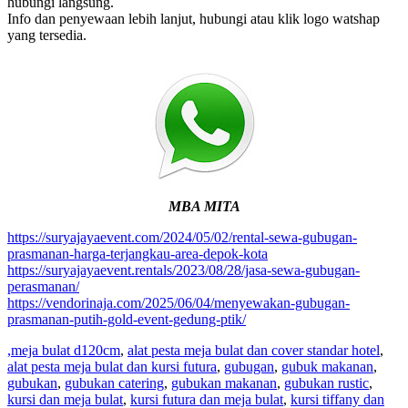
hubungi langsung.
Info dan penyewaan lebih lanjut, hubungi atau klik logo watshap
yang tersedia.
MBA MITA
https://suryajayaevent.com/2024/05/02/rental-sewa-gubugan-
prasmanan-harga-terjangkau-area-depok-kota
https://suryajayaevent.rentals/2023/08/28/jasa-sewa-gubugan-
perasmanan/
https://vendorinaja.com/2025/06/04/menyewakan-gubugan-
prasmanan-putih-gold-event-gedung-ptik/
,meja bulat d120cm
,
alat pesta meja bulat dan cover standar hotel
,
alat pesta meja bulat dan kursi futura
,
gubugan
,
gubuk makanan
,
gubukan
,
gubukan catering
,
gubukan makanan
,
gubukan rustic
,
kursi dan meja bulat
,
kursi futura dan meja bulat
,
kursi tiffany dan