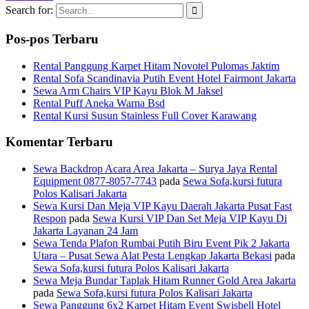
Search for:
Pos-pos Terbaru
Rental Panggung Karpet Hitam Novotel Pulomas Jaktim
Rental Sofa Scandinavia Putih Event Hotel Fairmont Jakarta
Sewa Arm Chairs VIP Kayu Blok M Jaksel
Rental Puff Aneka Warna Bsd
Rental Kursi Susun Stainless Full Cover Karawang
Komentar Terbaru
Sewa Backdrop Acara Area Jakarta – Surya Jaya Rental
Equipment 0877-8057-7743
pada
Sewa Sofa,kursi futura
Polos Kalisari Jakarta
Sewa Kursi Dan Meja VIP Kayu Daerah Jakarta Pusat Fast
Respon
pada
Sewa Kursi VIP Dan Set Meja VIP Kayu Di
Jakarta Layanan 24 Jam
Sewa Tenda Plafon Rumbai Putih Biru Event Pik 2 Jakarta
Utara – Pusat Sewa Alat Pesta Lengkap Jakarta Bekasi
pada
Sewa Sofa,kursi futura Polos Kalisari Jakarta
Sewa Meja Bundar Taplak Hitam Runner Gold Area Jakarta
pada
Sewa Sofa,kursi futura Polos Kalisari Jakarta
Sewa Panggung 6x2 Karpet Hitam Event Swisbell Hotel