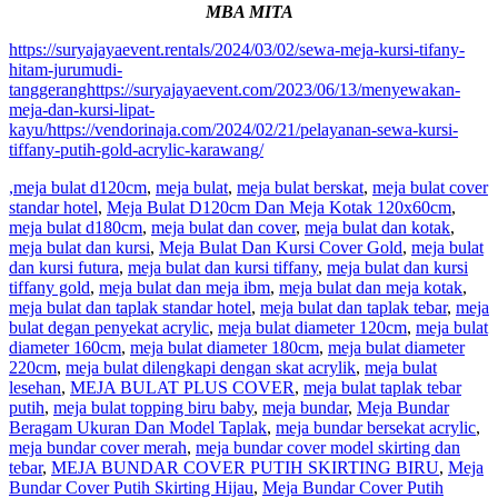
MBA MITA
https://suryajayaevent.rentals/2024/03/02/sewa-meja-kursi-tifany-
hitam-jurumudi-
tanggeranghttps://suryajayaevent.com/2023/06/13/menyewakan-
meja-dan-kursi-lipat-
kayu/https://vendorinaja.com/2024/02/21/pelayanan-sewa-kursi-
tiffany-putih-gold-acrylic-karawang/
,meja bulat d120cm
,
meja bulat
,
meja bulat berskat
,
meja bulat cover
standar hotel
,
Meja Bulat D120cm Dan Meja Kotak 120x60cm
,
meja bulat d180cm
,
meja bulat dan cover
,
meja bulat dan kotak
,
meja bulat dan kursi
,
Meja Bulat Dan Kursi Cover Gold
,
meja bulat
dan kursi futura
,
meja bulat dan kursi tiffany
,
meja bulat dan kursi
tiffany gold
,
meja bulat dan meja ibm
,
meja bulat dan meja kotak
,
meja bulat dan taplak standar hotel
,
meja bulat dan taplak tebar
,
meja
bulat degan penyekat acrylic
,
meja bulat diameter 120cm
,
meja bulat
diameter 160cm
,
meja bulat diameter 180cm
,
meja bulat diameter
220cm
,
meja bulat dilengkapi dengan skat acrylik
,
meja bulat
lesehan
,
MEJA BULAT PLUS COVER
,
meja bulat taplak tebar
putih
,
meja bulat topping biru baby
,
meja bundar
,
Meja Bundar
Beragam Ukuran Dan Model Taplak
,
meja bundar bersekat acrylic
,
meja bundar cover merah
,
meja bundar cover model skirting dan
tebar
,
MEJA BUNDAR COVER PUTIH SKIRTING BIRU
,
Meja
Bundar Cover Putih Skirting Hijau
,
Meja Bundar Cover Putih