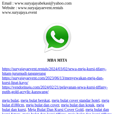
Email : www.suryajayabekasi@yahoo.com
Website : www.suryajayaevent.rentals
www.suryajaya.event
MBA MITA
https://suryajayaevent.rentals/2024/03/02/sewa-meja-kursi-tifany-
hitam-jurumudi-tanggerang
https://suryajayaevent.com/2023/06/13/menyewakan-meja-dan-
kursi-lipat-kayu/
https://vendorinaja.com/2024/02/21/pelayanan-sewa-kursi-tiffany-
putih-gold-acrylic-karawang/
meja bulat
,
meja bulat berskat
,
meja bulat cover standar hotel
,
meja
bulat d180cm
,
meja bulat dan cover
,
meja bulat dan kotak
,
meja
bulat dan kursi
,
Meja Bulat Dan Kursi Cover Gold
,
meja bulat dan