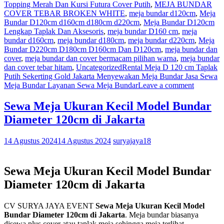
Topping Merah Dan Kursi Futura Cover Putih
,
MEJA BUNDAR
COVER TEBAR BROKEN WHITE
,
meja bundar d120cm
,
Meja
Bundar D120cm d160cm d180cm d220cm
,
Meja Bundar D120cm
Lengkap Taplak Dan Aksesoris
,
meja bundar D160 cm
,
meja
bundar d160cm
,
meja bundar d180cm
,
meja bundar d220cm
,
Meja
Bundar D220cm D180cm D160cm Dan D120cm
,
meja bundar dan
cover
,
meja bundar dan cover bermacam pilihan warna
,
meja bundar
dan cover tebar hitam
,
Uncategorized
Rental Meja D 120 cm Taplak
Putih Sekerting Gold Jakarta Menyewakan Meja Bundar Jasa Sewa
Meja Bundar Layanan Sewa Meja Bundar
Leave a comment
Sewa Meja Ukuran Kecil Model Bundar
Diameter 120cm di Jakarta
14 Agustus 2024
14 Agustus 2024
suryajaya18
Sewa Meja Ukuran Kecil Model Bundar
Diameter 120cm di Jakarta
CV SURYA JAYA EVENT
Sewa Meja Ukuran Kecil Model
Bundar Diameter 120cm di Jakarta
. Meja bundar biasanya
disewa plus cover atau taplak meja sehingga meja terlihat