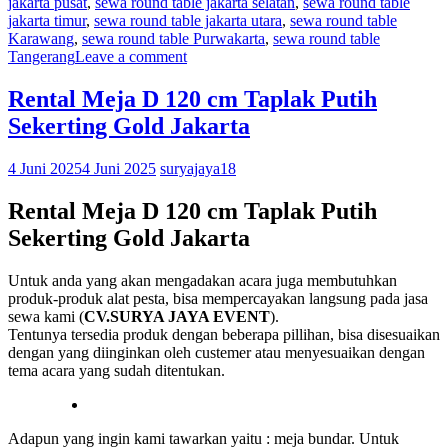
jakarta pusat
,
sewa round table jakarta selatan
,
sewa round table
jakarta timur
,
sewa round table jakarta utara
,
sewa round table
Karawang
,
sewa round table Purwakarta
,
sewa round table
Tangerang
Leave a comment
Rental Meja D 120 cm Taplak Putih
Sekerting Gold Jakarta
4 Juni 2025
4 Juni 2025
suryajaya18
Rental Meja D 120 cm Taplak Putih
Sekerting Gold Jakarta
Untuk anda yang akan mengadakan acara juga membutuhkan
produk-produk alat pesta, bisa mempercayakan langsung pada jasa
sewa kami (
CV.SURYA JAYA EVENT
).
Tentunya tersedia produk dengan beberapa pillihan, bisa disesuaikan
dengan yang diinginkan oleh custemer atau menyesuaikan dengan
tema acara yang sudah ditentukan.
Adapun yang ingin kami tawarkan yaitu : meja bundar. Untuk