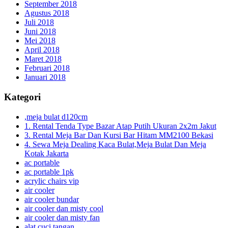
September 2018
Agustus 2018
Juli 2018
Juni 2018
Mei 2018
April 2018
Maret 2018
Februari 2018
Januari 2018
Kategori
,meja bulat d120cm
1. Rental Tenda Type Bazar Atap Putih Ukuran 2x2m Jakut
3. Rental Meja Bar Dan Kursi Bar Hitam MM2100 Bekasi
4. Sewa Meja Dealing Kaca Bulat,Meja Bulat Dan Meja
Kotak Jakarta
ac portable
ac portable 1pk
acrylic chairs vip
air cooler
air cooler bundar
air cooler dan misty cool
air cooler dan misty fan
alat cuci tangan