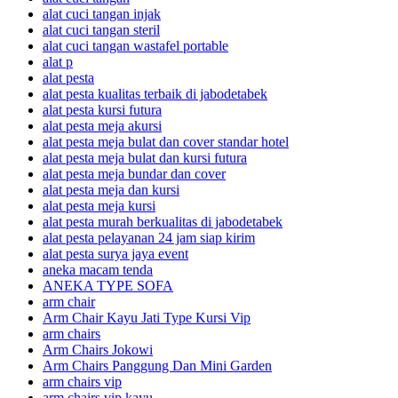
alat cuci tangan injak
alat cuci tangan steril
alat cuci tangan wastafel portable
alat p
alat pesta
alat pesta kualitas terbaik di jabodetabek
alat pesta kursi futura
alat pesta meja akursi
alat pesta meja bulat dan cover standar hotel
alat pesta meja bulat dan kursi futura
alat pesta meja bundar dan cover
alat pesta meja dan kursi
alat pesta meja kursi
alat pesta murah berkualitas di jabodetabek
alat pesta pelayanan 24 jam siap kirim
alat pesta surya jaya event
aneka macam tenda
ANEKA TYPE SOFA
arm chair
Arm Chair Kayu Jati Type Kursi Vip
arm chairs
Arm Chairs Jokowi
Arm Chairs Panggung Dan Mini Garden
arm chairs vip
arm chairs vip kayu