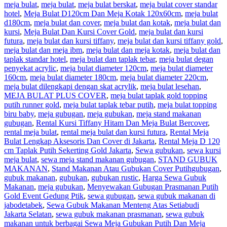
meja bulat
,
meja bulat
,
meja bulat berskat
,
meja bulat cover standar
hotel
,
Meja Bulat D120cm Dan Meja Kotak 120x60cm
,
meja bulat
d180cm
,
meja bulat dan cover
,
meja bulat dan kotak
,
meja bulat dan
kursi
,
Meja Bulat Dan Kursi Cover Gold
,
meja bulat dan kursi
futura
,
meja bulat dan kursi tiffany
,
meja bulat dan kursi tiffany gold
,
meja bulat dan meja ibm
,
meja bulat dan meja kotak
,
meja bulat dan
taplak standar hotel
,
meja bulat dan taplak tebar
,
meja bulat degan
penyekat acrylic
,
meja bulat diameter 120cm
,
meja bulat diameter
160cm
,
meja bulat diameter 180cm
,
meja bulat diameter 220cm
,
meja bulat dilengkapi dengan skat acrylik
,
meja bulat lesehan
,
MEJA BULAT PLUS COVER
,
meja bulat taplak gold topping
putih runner gold
,
meja bulat taplak tebar putih
,
meja bulat topping
biru baby
,
meja gubugan
,
meja gubukan
,
meja stand makanan
gubugan
,
Rental Kursi Tiffany Hitam Dan Meja Bulat Bercover
,
rental meja bulat
,
rental meja bulat dan kursi futura
,
Rental Meja
Bulat Lengkap Aksesoris Dan Cover di Jakarta
,
Rental Meja D 120
cm Taplak Putih Sekerting Gold Jakarta
,
Sewa gubukan
,
sewa kursi
meja bulat
,
sewa meja stand makanan gubugan
,
STAND GUBUK
MAKANAN
,
Stand Makanan Atau Gubukan Cover Putih
gubugan
,
gubuk makanan
,
gubukan
,
gubukan rustic
,
Harga Sewa Gubuk
Makanan
,
meja gubukan
,
Menyewakan Gubugan Prasmanan Putih
Gold Event Gedung Ptik
,
sewa gubugan
,
sewa gubuk makanan di
jabodetabek
,
Sewa Gubuk Makanan Menteng Atas Setiabudi
Jakarta Selatan
,
sewa gubuk makanan prasmanan
,
sewa gubuk
makanan untuk berbagai Sewa Meja Gubukan Putih Dan Meja