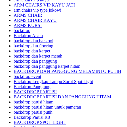
ARM CHAIRS VIP KAYU JATI
arm chairs vip type jokowi
ARMS CHAIR
ARMS CHAIR KAYU
ARMS KURSI
backdrop
Backdrop Acara
backdrop dan barstool
backdrop dan flooring
backdrop dan karpet
backdrop dan karpet merah
backdrop dan panggung
backdrop dan panggung karpet hitam
BACKDROP DAN PANGGUNG MELAMINTO PUTIH
backdrop event
Backdrop Lengkap Lampu Sorot Spot Light
Backdrop Panggung
BACKDROP PARTISI
BACKDROP PARTISI DAN PANGGUNG HITAM
backdrop partisi hitam
backdrop partisi hitam untuk pameran
backdrop partisi putih
Backdrop Partisi R8
BACKDROP SPOT LIGHT