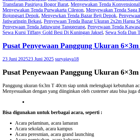
Transfaran Pasirjaya Bogor Barat
,
Menyewakan Tenda Konvensional 
Menyewakan Tenda Purwakarta Cilegon
,
Menyewakan Tenda Saga B
Bojongsari Depok
,
Menyewkan Tenda Bazar Beji Depok
,
Penyewaan
Jatiwaringin Bekasi
,
Penyewaan Tenda Bazar Ukuran 2x2m Harga Spe
Penyewaan Tenda Jatiuwung Tanggerang
,
Penyewaan Tenda Kawasan
Sewa Kursi Tiffany Gold Besi Di Kuningan Jaksel
,
Sewa Sofa Dan T
Pusat Penyewaan Panggung Ukuran 6×3m 
23 Juni 2025
23 Juni 2025
suryajaya18
Pusat Penyewaan Panggung Ukuran 6×3m 
Panggung ukuran 6x3m T 40cm siap untuk melengkapi kebutuhan acara
Menyesuaikan dengan yang diinginkan oleh custemer atau bisa juga d
Bisa digunakan untuk berbagai acara, seperti :
Acara pelaminan, acara lamaran
Acara sekolah, acara kampus
Acara peresmian, acara grand launching
Acara perpisahan, acara keluarga