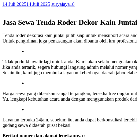
14 Juli 2025
14 Juli 2025
suryajaya18
Jasa Sewa Tenda Roder Dekor Kain Juntai
Tenda roder dekorasi kain juntai putih siap untuk mensuport acara an
Untuk pengiriman juga pemasangan akan dibantu oleh kru profesiona
Tidak perlu khawatir lagi untuk anda. Kami akan selalu menguatam
Jika anda tertarik, segera hubungi langsung admin melalui nomer yan
Selain itu, kami juga membuka layanan keberbagai daerah jabodetabe
Harga sewa yang diberikan sangat terjangkau, tersedia free ongkir un
Yu, lengkapi kebutuhan acara anda dengan menggunakan produk dari 
Layanan terbuka 24jam, sebelum itu, anda dapat berkonsultasi terle
gudang sewa didaerah pusat bekasi.
Berikut nomer dan alamat lengkapnya :