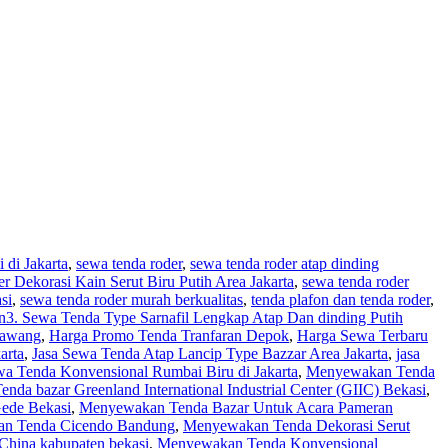
 di Jakarta
,
sewa tenda roder
,
sewa tenda roder atap dinding
 Dekorasi Kain Serut Biru Putih Area Jakarta
,
sewa tenda roder
si
,
sewa tenda roder murah berkualitas
,
tenda plafon dan tenda roder
,
n
3. Sewa Tenda Type Sarnafil Lengkap Atap Dan dinding Putih
rawang
,
Harga Promo Tenda Tranfaran Depok
,
Harga Sewa Terbaru
arta
,
Jasa Sewa Tenda Atap Lancip Type Bazzar Area Jakarta
,
jasa
a Tenda Konvensional Rumbai Biru di Jakarta
,
Menyewakan Tenda
da bazar Greenland International Industrial Center (GIIC) Bekasi
,
ede Bekasi
,
Menyewakan Tenda Bazar Untuk Acara Pameran
n Tenda Cicendo Bandung
,
Menyewakan Tenda Dekorasi Serut
China kabupaten bekasi
,
Menyewakan Tenda Konvensional