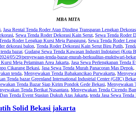
MBA MITA
i
,
Jasa Rental Tenda Roder Atap Dinding Transparan Lengkap Dekorasi
ekorasi
,
Sewa Tenda Roder Dekorasi Kain Serut
,
Sewa Tenda Roder De
Tenda Roder Lengkap Kursi Meja Panggung
,
Sewa Tenda Roder Leng
der dekorasi balon
,
Tenda Roder Dekorasi Kain Serut Biru Putih
,
Tend
tenda bazar
,
Gudang Sewa Tenda Kawasan Industri Indotaisei (Kota 
ls/2024/05/29/penyewaan-tenda-bazar-murah-berkualitas-muktiwari-beka
 Kursi Meja Pelaminan Area Jakarta
,
Jasa Sewa Perlengkapan Tenda Ev
ppo Cikarang Bekasi
,
Jasa Sewa Tenda Murah Panacoran Mas Depok
,
akan tenda
,
Menyewakan Tenda Babakancikao Purwakarta
,
Menyewak
 Tenda bazar Greenland International Industrial Center (GIIC) Beka
ewakan Tenda Bazar Siap Kirim Pondok Gede Bekasi
,
Menyewakan Te
yewakan Tenda Berikat Nusantara
,
Menyewakan Tenda Cicendo Ba
Dan Tenda Event Stasiun Dukuh Atas Jakarta
,
tenda Jasa Sewa Tenda 
tih Solid Bekasi jakarta