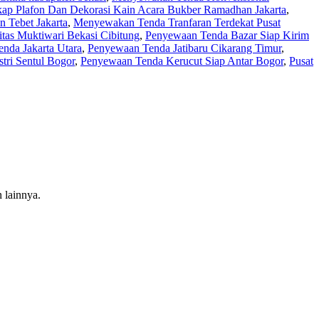
p Plafon Dan Dekorasi Kain Acara Bukber Ramadhan Jakarta
,
 Tebet Jakarta
,
Menyewakan Tenda Tranfaran Terdekat Pusat
tas Muktiwari Bekasi Cibitung
,
Penyewaan Tenda Bazar Siap Kirim
nda Jakarta Utara
,
Penyewaan Tenda Jatibaru Cikarang Timur
,
ri Sentul Bogor
,
Penyewaan Tenda Kerucut Siap Antar Bogor
,
Pusat
 lainnya.