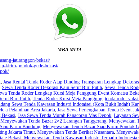
MBA MITA
asang-jatiranggon-bekasi/
iap-kirim-pondok-gede-bekasi/
epok/
i
,
Jasa Rental Tenda Roder Atap Dinding Transparan Lengkap Dekorasi
,
Sewa Tenda Roder Dekorasi Kain Serut Biru Putih
,
Sewa Tenda Roder
ewa Tenda Roder Lengkap Kursi Meja Panggung Event Komatsu Beka
erut Biru Putih
,
Tenda Roder Kursi Meja Panggung
,
tenda roder vaksi
dang Sewa Tenda Kawasan Industri Indotaisei (Kota Bukit Indah) Ka
eja Pelaminan Area Jakarta
,
Jasa Sewa Perlengkapan Tenda Event Jak
g Bekasi
,
Jasa Sewa Tenda Murah Panacoran Mas Depok
,
Layanan Sew
,
Menyewakan Tenda Bazar 2×2 Larangan Tanggerang
,
Menyewakan Ten
Siap Kirim Bandung
,
Menyewakan Tenda Bazar Siap Kirim Pondok G
ng Jakarta Timur
,
Menyewakan Tenda Berikat Nusantara
,
Menyewaka
tate Bekasi
,
Menyewakan Tenda Kawasan Industri Terpadu Indonesia 