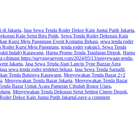
 di Jakarta
,
Jasa Sewa Tenda Roder Dekor Kain Juntai Putih Jakarta
,
korasi Kain Serut Biru Putih
,
Sewa Tenda Roder Dekorasi Kain
kap Kursi Meja Panggung Event Komatsu Bekasi
,
sewa tenda roder
a Roder Kursi Meja Panggung
,
tenda roder vaksin
3. Sewa Tenda
Bukit Indah) Karawang
,
Harga Promo Tenda Tranfaran Depok
,
Harga
si-cibitung https://suryajayaevent.com/2024/05/13/penyewaan-tenda-
ent Jakarta
,
Jasa Sewa Tenda Atap Lancip Type Bazzar Area
jasa sewa tenda roder terdeket bekasi
,
Jasa Sewa Tenda Sarnafil
,
an Tenda Batujaya Karawang
,
Menyewakan Tenda Bazar 2×2
si
,
Menyewakan Tenda Bazar Jakarta
,
Menyewakan Tenda Bazar
nda Bazar Untuk Acara Pameran Cibuluh Bogor Utara
,
ndung
,
Menyewakan Tenda Dekorasi Serut Setting Cinere Depok
,
Roder Dekor Kain Juntai Putih Jakarta
Leave a comment