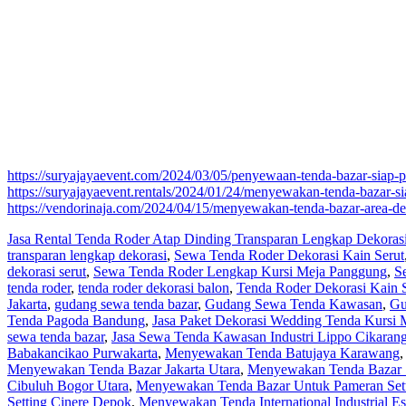
https://suryajayaevent.com/2024/03/05/penyewaan-tenda-bazar-siap-p
https://suryajayaevent.rentals/2024/01/24/menyewakan-tenda-bazar-s
https://vendorinaja.com/2024/04/15/menyewakan-tenda-bazar-area-d
Jasa Rental Tenda Roder Atap Dinding Transparan Lengkap Dekoras
transparan lengkap dekorasi
,
Sewa Tenda Roder Dekorasi Kain Serut
dekorasi serut
,
Sewa Tenda Roder Lengkap Kursi Meja Panggung
,
S
tenda roder
,
tenda roder dekorasi balon
,
Tenda Roder Dekorasi Kain S
Jakarta
,
gudang sewa tenda bazar
,
Gudang Sewa Tenda Kawasan
,
Gu
Tenda Pagoda Bandung
,
Jasa Paket Dekorasi Wedding Tenda Kursi M
sewa tenda bazar
,
Jasa Sewa Tenda Kawasan Industri Lippo Cikaran
Babakancikao Purwakarta
,
Menyewakan Tenda Batujaya Karawang
Menyewakan Tenda Bazar Jakarta Utara
,
Menyewakan Tenda Bazar 
Cibuluh Bogor Utara
,
Menyewakan Tenda Bazar Untuk Pameran Setti
Setting Cinere Depok
,
Menyewakan Tenda International Industrial Es