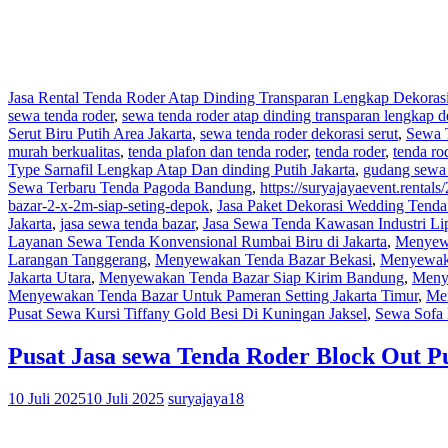
Jasa Rental Tenda Roder Atap Dinding Transparan Lengkap Dekoras
sewa tenda roder
,
sewa tenda roder atap dinding transparan lengkap d
Serut Biru Putih Area Jakarta
,
sewa tenda roder dekorasi serut
,
Sewa 
murah berkualitas
,
tenda plafon dan tenda roder
,
tenda roder
,
tenda ro
Type Sarnafil Lengkap Atap Dan dinding Putih Jakarta
,
gudang sewa 
Sewa Terbaru Tenda Pagoda Bandung
,
https://suryajayaevent.renta
bazar-2-x-2m-siap-seting-depok
,
Jasa Paket Dekorasi Wedding Tenda
Jakarta
,
jasa sewa tenda bazar
,
Jasa Sewa Tenda Kawasan Industri Li
Layanan Sewa Tenda Konvensional Rumbai Biru di Jakarta
,
Menyew
Larangan Tanggerang
,
Menyewakan Tenda Bazar Bekasi
,
Menyewakan
Jakarta Utara
,
Menyewakan Tenda Bazar Siap Kirim Bandung
,
Meny
Menyewakan Tenda Bazar Untuk Pameran Setting Jakarta Timur
,
Men
Pusat Sewa Kursi Tiffany Gold Besi Di Kuningan Jaksel
,
Sewa Sofa 
Pusat Jasa sewa Tenda Roder Block Out Pu
10 Juli 2025
10 Juli 2025
suryajaya18