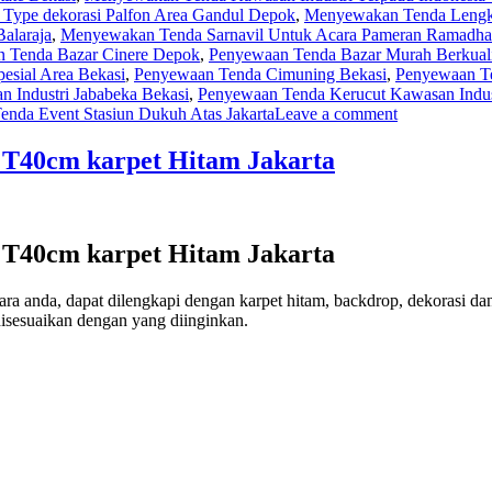
Type dekorasi Palfon Area Gandul Depok
,
Menyewakan Tenda Lengka
alaraja
,
Menyewakan Tenda Sarnavil Untuk Acara Pameran Ramadhan
 Tenda Bazar Cinere Depok
,
Penyewaan Tenda Bazar Murah Berkuali
sial Area Bekasi
,
Penyewaan Tenda Cimuning Bekasi
,
Penyewaan Te
 Industri Jababeka Bekasi
,
Penyewaan Tenda Kerucut Kawasan Indust
enda Event Stasiun Dukuh Atas Jakarta
Leave a comment
T40cm karpet Hitam Jakarta
T40cm karpet Hitam Jakarta
 anda, dapat dilengkapi dengan karpet hitam, backdrop, dekorasi dan
isesuaikan dengan yang diinginkan.