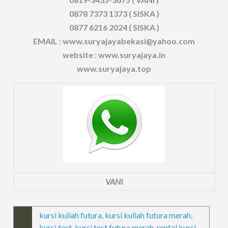
0878 7373 1373 ( SISKA )
0877 6216 2024 ( SISKA )
EMAIL : www.suryajayabekasi@yahoo.com
website : www.suryajaya.in
www.suryajaya.top
VANI
kursi kuliah futura
,
kursi kuliah futura merah
,
kursi test
,
kursi test futura merah
,
rental kursi