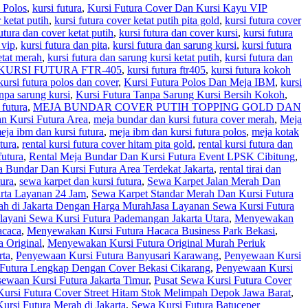
 Polos
,
kursi futura
,
Kursi Futura Cover Dan Kursi Kayu VIP
 ketat putih
,
kursi futura cover ketat putih pita gold
,
kursi futura cover
utura dan cover ketat putih
,
kursi futura dan cover kursi
,
kursi futura
 vip
,
kursi futura dan pita
,
kursi futura dan sarung kursi
,
kursi futura
etat merah
,
kursi futura dan sarung kursi ketat putih
,
kursi futura dan
KURSI FUTURA FTR-405
,
kursi futura ftr405
,
kursi futura kokoh
kursi futura polos dan cover
,
Kursi Futura Polos Dan Meja IBM
,
kursi
anpa sarung kursi
,
Kursi Futura Tanpa Sarung Kursi Bersih Kokoh
,
 futura
,
MEJA BUNDAR COVER PUTIH TOPPING GOLD DAN
n Kursi Futura Area
,
meja bundar dan kursi futura cover merah
,
Meja
eja ibm dan kursi futura
,
meja ibm dan kursi futura polos
,
meja kotak
utura
,
rental kursi futura cover hitam pita gold
,
rental kursi futura dan
futura
,
Rental Meja Bundar Dan Kursi Futura Event LPSK Cibitung
,
a Bundar Dan Kursi Futura Area Terdekat Jakarta
,
rental tirai dan
tura
,
sewa karpet dan kursi futura
,
Sewa Karpet Jalan Merah Dan
arta Layanan 24 Jam
,
Sewa Karpet Standar Merah Dan Kursi Futura
ah di Jakarta Dengan Harga Murah
Jasa Layanan Sewa Kursi Futura
ayani Sewa Kursi Futura Pademangan Jakarta Utara
,
Menyewakan
acaca
,
Menyewakan Kursi Futura Hacaca Business Park Bekasi
,
 Original
,
Menyewakan Kursi Futura Original Murah Periuk
rta
,
Penyewaan Kursi Futura Banyusari Karawang
,
Penyewaan Kursi
Futura Lengkap Dengan Cover Bekasi Cikarang
,
Penyewaan Kursi
sewaan Kursi Futura Jakarta Timur
,
Pusat Sewa Kursi Futura Cover
Kursi Futura Cover Street Hitam Stok Melimpah Depok Jawa Barat
,
rsi Futura Merah di Jakarta
,
Sewa Kursi Futura Batuceper