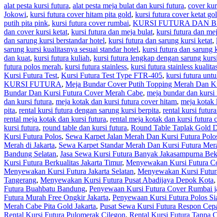
alat pesta kursi futura
,
alat pesta meja bulat dan kursi futura
,
cover kur
Jokowi
,
kursi futura cover hitam pita gold
,
kursi futura cover ketat go
putih pita pink
,
kursi futura cover rumbai
,
KURSI FUTURA DAN 
dan cover kursi ketat
,
kursi futura dan meja bulat
,
kursi futura dan me
dan sarung kursi berstandar hotel
,
kursi futura dan sarung kursi ketat
,
sarung kursi kualitasnya sesuai standar hotel
,
kursi futura dan sarung k
dan kuat
,
kursi futura kuliah
,
kursi futura lengkap dengan sarung kurs
futura polos merah
,
kursi futura stainless
,
kursi futura stainless kualit
Kursi Futura Test
,
Kursi Futura Test Type FTR-405
,
kursi futura unt
KURSI FUTURA
,
Meja Bundar Cover Putih Topping Merah Dan Ku
Bundar Dan Kursi Futura Cover Merah Cabe
,
meja bundar dan kursi 
dan kursi futura
,
meja kotak dan kursi futura cover hitam
,
meja kotak 
pita
,
rental kursi futura dengan sarung kursi berpita
,
rental kursi futur
rental meja kotak dan kursi futura
,
rental meja kotak dan kursi futura 
kursi futura
,
round table dan kursi futura
,
Round Table Taplak Gold D
Kursi Futura Polos
,
Sewa Karpet Jalan Merah Dan Kursi Futura Polos
Merah di Jakarta
,
Sewa Karpet Standar Merah Dan Kursi Futura Merah
Bandung Selatan
,
Jasa Sewa Kursi Futura Banyak Jakasampurna Bek
Kursi Futura Berkualitas Jakarta Timur
,
Menyewakan Kursi Futura C
Menyewakan Kursi Futura Jakarta Selatan
,
Menyewakan Kursi Futura
Tangerang
,
Menyewakan Kursi Futura Pusat Abadijaya Depok Kota
Futura Buahbatu Bandung
,
Penyewaan Kursi Futura Cover Rumbai ja
Futura Murah Free Ongkir Jakarta
,
Penyewaan Kursi Futura Polos S
Merah Cabe Pita Gold Jakarta
,
Pusat Sewa Kursi Futura Respon Cepa
Rental Kursi Futura Pulomerak Cilegon
,
Rental Kursi Futura Tanpa 