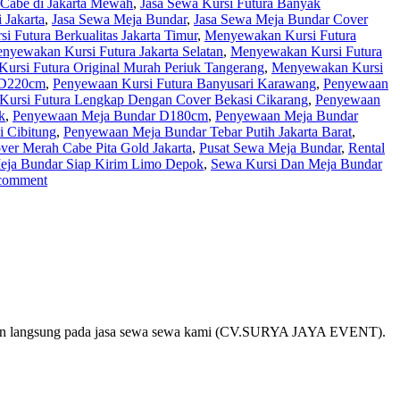
Cabe di Jakarta Mewah
,
Jasa Sewa Kursi Futura Banyak
 Jakarta
,
Jasa Sewa Meja Bundar
,
Jasa Sewa Meja Bundar Cover
 Futura Berkualitas Jakarta Timur
,
Menyewakan Kursi Futura
nyewakan Kursi Futura Jakarta Selatan
,
Menyewakan Kursi Futura
rsi Futura Original Murah Periuk Tangerang
,
Menyewakan Kursi
 D220cm
,
Penyewaan Kursi Futura Banyusari Karawang
,
Penyewaan
Kursi Futura Lengkap Dengan Cover Bekasi Cikarang
,
Penyewaan
k
,
Penyewaan Meja Bundar D180cm
,
Penyewaan Meja Bundar
 Cibitung
,
Penyewaan Meja Bundar Tebar Putih Jakarta Barat
,
ver Merah Cabe Pita Gold Jakarta
,
Pusat Sewa Meja Bundar
,
Rental
eja Bundar Siap Kirim Limo Depok
,
Sewa Kursi Dan Meja Bundar
 comment
yakan langsung pada jasa sewa sewa kami (CV.SURYA JAYA EVENT).