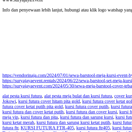
Info dan penyewaan lebih lanjut, hubungi atau klik logo watshap yang 
https://vendorinaja.com/2024/07/01/sewa-barstool-meja-kursi-event-
https://suryajayaevent.rentals/2024/06/22/sewa-barstool-set-meja-kurs
https://suryajayaevent.com/2024/05/30/sewa-meja-barstool-cover-teba
alat pesta kursi futura
,
alat pesta meja bulat dan kursi futura
,
cover kur
Jokowi
,
kursi futura cover hitam pita gold
,
kursi futura cover ketat go
futura cover ketat putih pita gold
,
kursi futura cover putih
,
kursi futur
kursi futura dan cover ketat putih
,
kursi futura dan cover kursi
,
kursi f
meja vip
,
kursi futura dan pita
,
kursi futura dan sarung kursi
,
kursi fut
kursi ketat merah
,
kursi futura dan sarung kursi ketat putih
,
kursi futu
futura ftr
,
KURSI FUTURA FTR-405
,
kursi futura ftr405
,
kursi futu