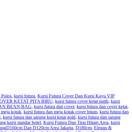
 Polos
,
kursi futura
,
Kursi Futura Cover Dan Kursi Kayu VIP
OVER KETAT PITA BIRU
,
kursi futura cover ketat putih
,
kursi
AN BEAN BAG
,
kursi futura dan cover
,
kursi futura dan cover ketat
,
n meja kotak
,
kursi futura dan meja kotak cover hitam
,
kursi futura dan
t
,
kursi futura dan sarung kursi ketat gold
,
kursi futura dan sarung
ung kursi standar hotel
,
Kursi Futura Dan Tirai Hitam Area
,
kursi
ang
D160cm Dan D120cm Area Jakarta
,
D180cm
,
Elegan &