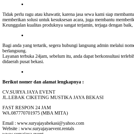
Tidak perlu ragu atau khawatir, karena jasa sewa kami siap memb
memberikan solusi untuk kesuksesan acara, juga membantu memberikan
Keunggulan kualitas produknya sangat terjamin, terjaga dengan baik
Bagi anda yang tertarik, segera hubungi langsung admin melalui nom
berlangsung.
Layanan terbuka 24jam, sebelum itu, anda dapat berkonsultasi terl
didaerah pusat bekasi.
Berikut nomer dan alamat lengkapnya :
CV.SURYA JAYA EVENT
JL.LEBAK CIKETING MUSTIKA JAYA BEKASI
FAST RESPON 24 JAM
WA.087770701975 (MBA MITA)
Email : www.suryajayabekasi@yahoo.com
Website : www.suryajayaevent.rentals
www.suryajaya.event