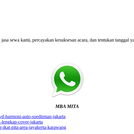
jasa sewa kami, percayakan kesuksesan acara, dan tentukan tanggal y
MBA MITA
byd-harmoni-auto-soedirman-jakarta
i-lengkap-cover-jakarta
r-ikat-pita-area-jayakerta-karawang