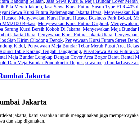
utura Bandung Selatan
,
Jasa Sewa Kursi & Meja Bundar Cover Merah 
ih Pita Merah Jakarta
,
Jasa Sewa Kursi Futura Susun Type FTR-405 di
ayani Sewa Kursi Futura Pademangan Jakarta Utara
,
Menyewakan Kursi
a Hacaca
,
Menyewakan Kursi Futura Hacaca Business Park Bekasi
,
Me
ra MM2100 Bekasi
,
Menyewakan Kursi Futura Original
,
Menyewakan Ku
 Sarung Kursi Bersih Kokoh Di Jakarta
,
Menyewakan Meja Bundar
bai jakarta Utara
,
Penyewaan Kursi Futura JakartaUtara
,
Penyewaan 
los Siap Kirim Cilodong Depok
,
Penyewaan Kursi Futura Street Depo
ndung Kidul
,
Penyewaan Meja Bundar Tebar Merah Pusat Area Bekasi
 Round Table Karang Tengah Tanggerang
,
Pusat Sewa Kursi Futura Co
ntal Meja Bundar Lengkap Dengan Cover Area Bogor Barat
,
Rental M
Gold Dan Meja Bundar Pondokpetir Depok
,
sewa meja bundar
Leave a
 Rumbai Jakarta
Rumbai Jakarta
 terdekat jakarta, kami sarankan untuk menggunakan juga memperca
ewa dan siap digunakan.