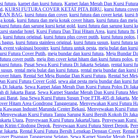
si futura
,
karpet dan kursi futura
,
Karpet Jalan Merah Dan Kursi Futura
ld
,
KURSI FUTURA COVER KETAT PITA BIRU
,
kursi futura cover
BEAN BAG
,
kursi futura dan cover
,
kursi futura dan cover ketat
,
kursi f
ja kotak
,
kursi futura dan meja kotak cover hitam
,
kursi futura dan meja
kursi futura dan sarung kursi ketat gold
,
kursi futura dan sarung kursi k
ursi standar hotel
,
Kursi Futura Dan Tirai Hitam Area
,
kursi futura ftr
,
i
,
kursi futura original
,
kursi futura plus cover putih
,
kursi futura polos
,
as bagus
,
kursi futura stainless original
,
kursi futura susun
,
kursi futura t
uk event vaksinasi booster
,
kursi futura untuk pesta
,
meja bulat dan kursi
rsi Futura Cover Putih
,
meja bundar dan kursi futura
,
Meja Bundar Da
futura cover putih
,
meja ibm cover ketat hitam dan kursi futura polos
,
m
kursi futura
,
Pusat Sewa Kursi Futura Di Jakarta Selatan
,
rental kursi f
a susun
,
rental meja bulat dan kursi futura
,
rental meja bundar dan kursi 
cover hitam
,
Rental Set Meja Bundar Dan Kursi Futura
,
Rental Set Mej
an Kursi Futura Cover Gold
,
sewa alat pesta meja bundar dan kursi fu
 Di Jakarta
,
Sewa Karpet Jalan Merah Dan Kursi Futura Polos Di Jak
 di Jakarta Barat
,
Sewa Karpet Standar Merah Dan Kursi Futura Mer
asi Barat
,
Jasa Sewa Kursi Futura Susun Type FTR-405 di Jakarta
,
Mel
over Hitam Area Gondrong Tanggerang
,
Menyewakan Kursi Futura H
 Kawasan Industri Marunda Center Bekasi
,
Menyewakan Kursi Futura
,
Menyewakan Kursi Futura Tanpa Sarung Kursi Bersih Kokoh Di Jaka
karta Utara
,
Penyewaan Kursi Futura JakartaUtara
,
Penyewaan Kursi 
iap Kirim Cilodong Depok
,
Penyewaan Kursi Futura Street Depok
,
Per
t Jakarta
,
Rental Kursi Futura Bersih Lengkap Dengan Cover
,
Rental 
Cover Pisangan Tanggerang Selatan
,
Sewa Karpet Standar Merah Dan Ku