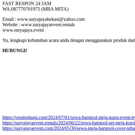
FAST RESPON 24 JAM
WA.087770701975 (MBA MITA)
Email : www.suryajayabekasi@yahoo.com
Website : www.suryajayaevent.rentals
www.suryajaya.event
Yu, lengkapi kebutuhan acara anda dengan menggunakan produk dari 
HUBUNGI!
https://vendorinaja.com/2024/07/01/sewa-barstool-meja-kursi-event-
https://suryajayaevent.rentals/2024/06/22/sewa-barstool-set-meja-kurs
https://suryajayaevent.com/2024/05/30/sewa-meja-barstool-cover-teba