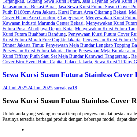
Terjangkau
,
Gudang Sewa Kursi Futura
,
Jasa Layanan Sewa Kursi F
Jakasampurna Bekasi Barat
,
Jasa Sewa Kursi Futura Susun Cover Put
Putih D160cm Area Jakarta
,
Kursi Futura Area Cikarang Bekasi
,
Mel
Cover Hitam Area Gondrong Tanggerang
,
Menyewakan Kursi Futur
Kawasan Industri Marunda Center Bekasi
,
Menyewakan Kursi Futu
Futura Pusat Abadijaya Depok Kota
,
Menyewakan Kursi Futura Tanpa
Kursi Futura Buahbatu Bandung
,
Penyewaan Kursi Futura Cover Rum
Kursi Futura Murah Free Ongkir Jakarta
,
Penyewaan Kursi Futura Po
Dinner Jakarta Timur
,
Penyewaan Meja Bundar Lengkap Topping Ba
Persewaan Kursi Futura Jakarta Timur
,
Persewaan Meja Bundar atau
Kursi Tiffany Putih Satu Set Meja Bundar Karawaci Tanggerang.
,
Re
Cover Biru Event Hotel Capital Palace Jakarta
,
Sewa Kursi Tiffany 
Sewa Kursi Susun Futura Stainless Cover
24 Juni 2025
24 Juni 2025
suryajaya18
Sewa Kursi Susun Futua Stainless Cover 
Untuk anda yang sedang mencari tempat penyewaan alat pesta area
Pastinya tersedia berbagai produk dengan beberapa model, dapat dis