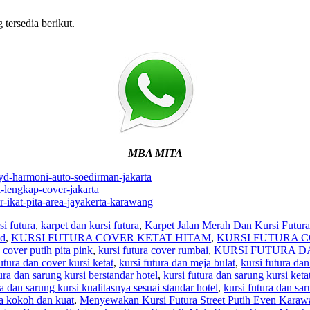
tersedia berikut.
MBA MITA
byd-harmoni-auto-soedirman-jakarta
i-lengkap-cover-jakarta
r-ikat-pita-area-jayakerta-karawang
si futura
,
karpet dan kursi futura
,
Karpet Jalan Merah Dan Kursi Futura
ld
,
KURSI FUTURA COVER KETAT HITAM
,
KURSI FUTURA C
a cover putih pita pink
,
kursi futura cover rumbai
,
KURSI FUTURA D
utura dan cover kursi ketat
,
kursi futura dan meja bulat
,
kursi futura da
ura dan sarung kursi berstandar hotel
,
kursi futura dan sarung kursi keta
ra dan sarung kursi kualitasnya sesuai standar hotel
,
kursi futura dan sar
ra kokoh dan kuat
,
Menyewakan Kursi Futura Street Putih Even Karaw