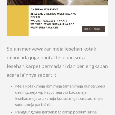
Selain menyewakan meja lesehan kotak
disini ada juga bantal lesehan,sofa
lesehan,karpet permadani dan perlengkapan
acara lainnya seperti :
Meja kotak,meja ibm,meja taman,meja bundar,meja
dealing,meja vip kayu,meja vip kaca,meja
lesehan,meja anak,meja konsul,meja barstool,meja
sudut,meja partisi dll.
Panggung,mini garden,backdrop,podium,sirine