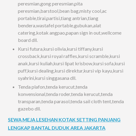
peresmian,gong peresmian,pita
peresmian,barstool,bean bag,misty cool,ac
portable,tirai,partisi,tiang antrian,tiang
bendera,wastafel portable,gubukan,alat
catering,kotak angpao,papan sign in out,wellcome
board dll.
Kursi futura,kursi olivia,kursi tiffany,kursi
crossback,kursi royal raffles,kursi scramble,kursi
anak,kursi kuliah,kursi lipat krisbow,kursi sofa,kursi
puff,kursi dealing,kursi direktur,kursi vip kayu,kursi
syahrini,kursi singgasana dll.
Tenda plafon,tenda kerucut,tenda
konvensional,tenda roder,tenda kerucut,tenda
transparan,tenda parasol,tenda sail cloth tent,tenda
gazebo dll.
SEWA MEJA LESEHAN KOTAK SETTING PANJANG
LENGKAP BANTAL DUDUK AREA JAKARTA