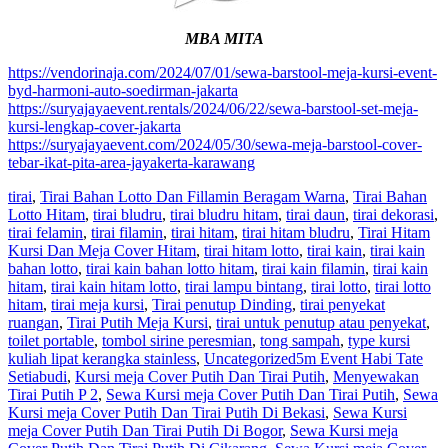
MBA MITA
https://vendorinaja.com/2024/07/01/sewa-barstool-meja-kursi-event-
byd-harmoni-auto-soedirman-jakarta
https://suryajayaevent.rentals/2024/06/22/sewa-barstool-set-meja-
kursi-lengkap-cover-jakarta
https://suryajayaevent.com/2024/05/30/sewa-meja-barstool-cover-
tebar-ikat-pita-area-jayakerta-karawang
tirai
,
Tirai Bahan Lotto Dan Fillamin Beragam Warna
,
Tirai Bahan
Lotto Hitam
,
tirai bludru
,
tirai bludru hitam
,
tirai daun
,
tirai dekorasi
,
tirai felamin
,
tirai filamin
,
tirai hitam
,
tirai hitam bludru
,
Tirai Hitam
Kursi Dan Meja Cover Hitam
,
tirai hitam lotto
,
tirai kain
,
tirai kain
bahan lotto
,
tirai kain bahan lotto hitam
,
tirai kain filamin
,
tirai kain
hitam
,
tirai kain hitam lotto
,
tirai lampu bintang
,
tirai lotto
,
tirai lotto
hitam
,
tirai meja kursi
,
Tirai penutup Dinding
,
tirai penyekat
ruangan
,
Tirai Putih Meja Kursi
,
tirai untuk penutup atau penyekat
,
toilet portable
,
tombol sirine peresmian
,
tong sampah
,
type kursi
kuliah lipat kerangka stainless
,
Uncategorized
5m Event Habi Tate
Setiabudi
,
Kursi meja Cover Putih Dan Tirai Putih
,
Menyewakan
Tirai Putih P 2
,
Sewa Kursi meja Cover Putih Dan Tirai Putih
,
Sewa
Kursi meja Cover Putih Dan Tirai Putih Di Bekasi
,
Sewa Kursi
meja Cover Putih Dan Tirai Putih Di Bogor
,
Sewa Kursi meja