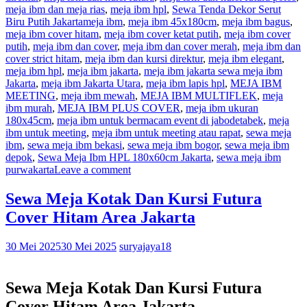
meja ibm dan meja rias
,
meja ibm hpl
,
Sewa Tenda Dekor Serut
Biru Putih Jakarta
meja ibm
,
meja ibm 45x180cm
,
meja ibm bagus
,
meja ibm cover hitam
,
meja ibm cover ketat putih
,
meja ibm cover
putih
,
meja ibm dan cover
,
meja ibm dan cover merah
,
meja ibm dan
cover strict hitam
,
meja ibm dan kursi direktur
,
meja ibm elegant
,
meja ibm hpl
,
meja ibm jakarta
,
meja ibm jakarta sewa meja ibm
Jakarta
,
meja ibm Jakarta Utara
,
meja ibm lapis hpl
,
MEJA IBM
MEETING
,
meja ibm mewah
,
MEJA IBM MULTIFLEK
,
meja
ibm murah
,
MEJA IBM PLUS COVER
,
meja ibm ukuran
180x45cm
,
meja ibm untuk bermacam event di jabodetabek
,
meja
ibm untuk meeting
,
meja ibm untuk meeting atau rapat
,
sewa meja
ibm
,
sewa meja ibm bekasi
,
sewa meja ibm bogor
,
sewa meja ibm
depok
,
Sewa Meja Ibm HPL 180x60cm Jakarta
,
sewa meja ibm
purwakarta
Leave a comment
Sewa Meja Kotak Dan Kursi Futura
Cover Hitam Area Jakarta
30 Mei 2025
30 Mei 2025
suryajaya18
Sewa Meja Kotak Dan Kursi Futura
Cover Hitam Area Jakarta