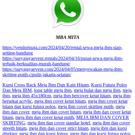
MBA MITA
https://vendorinaja.com/2024/04/20/rental-sewa-meja-ibm-siap-
setting-bandung
https://suryajayaevent.rentals/2024/04/16/pusat-sewa-meja-ibm-
terbaik-berkualitas-murah-bandung/
https://suryajayaevent.com/2024/04/05/menyewakan-meja-ibm-
skriting-putih-cipulir-jakarta-selatan/
Kursi Cross Back Meja Ibm Dan Kain Hitam
,
Kursi Futura Polos
Dan Meja IBM
,
long table meja ibm
,
meja bulat dan meja ibm
,
meja
ibm
,
meja ibm 45x180cm
,
meja ibm bercover ketat hitam
,
meja ibm
bersekat acrylic
,
meja ibm cover ketat hitam
,
meja ibm cover ketat
hitam dan kursi futura polos
,
meja ibm cover skirting putih
,
meja
ibm dan cover
,
meja ibm dan cover hitam
,
meja ibm dan cover ketat
hitam
,
meja ibm dan cover ketat putih
,
MEJA IBM DAN COVER
SKIRTING
,
meja ibm dan cover standar hotel
,
meja ibm dan cover
streeth hitam
,
meja ibm dan cover strict hitam
,
meja ibm dan kursi
direktur
,
meja ibm dan kursi futura
,
meja ibm dan kursi futura polos
,