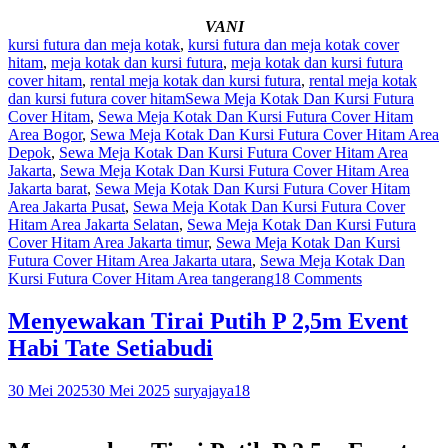
VANI
kursi futura dan meja kotak
,
kursi futura dan meja kotak cover
hitam
,
meja kotak dan kursi futura
,
meja kotak dan kursi futura
cover hitam
,
rental meja kotak dan kursi futura
,
rental meja kotak
dan kursi futura cover hitam
Sewa Meja Kotak Dan Kursi Futura
Cover Hitam
,
Sewa Meja Kotak Dan Kursi Futura Cover Hitam
Area Bogor
,
Sewa Meja Kotak Dan Kursi Futura Cover Hitam Area
Depok
,
Sewa Meja Kotak Dan Kursi Futura Cover Hitam Area
Jakarta
,
Sewa Meja Kotak Dan Kursi Futura Cover Hitam Area
Jakarta barat
,
Sewa Meja Kotak Dan Kursi Futura Cover Hitam
Area Jakarta Pusat
,
Sewa Meja Kotak Dan Kursi Futura Cover
Hitam Area Jakarta Selatan
,
Sewa Meja Kotak Dan Kursi Futura
Cover Hitam Area Jakarta timur
,
Sewa Meja Kotak Dan Kursi
Futura Cover Hitam Area Jakarta utara
,
Sewa Meja Kotak Dan
Kursi Futura Cover Hitam Area tangerang
18 Comments
Menyewakan Tirai Putih P 2,5m Event
Habi Tate Setiabudi
30 Mei 2025
30 Mei 2025
suryajaya18