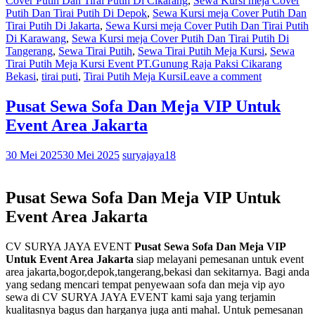
Cover Putih Dan Tirai Putih Di Cikarang
,
Sewa Kursi meja Cover
Putih Dan Tirai Putih Di Depok
,
Sewa Kursi meja Cover Putih Dan
Tirai Putih Di Jakarta
,
Sewa Kursi meja Cover Putih Dan Tirai Putih
Di Karawang
,
Sewa Kursi meja Cover Putih Dan Tirai Putih Di
Tangerang
,
Sewa Tirai Putih
,
Sewa Tirai Putih Meja Kursi
,
Sewa
Tirai Putih Meja Kursi Event PT.Gunung Raja Paksi Cikarang
Bekasi
,
tirai puti
,
Tirai Putih Meja Kursi
Leave a comment
Pusat Sewa Sofa Dan Meja VIP Untuk
Event Area Jakarta
30 Mei 2025
30 Mei 2025
suryajaya18
Pusat Sewa Sofa Dan Meja VIP Untuk
Event Area Jakarta
CV SURYA JAYA EVENT
Pusat Sewa Sofa Dan Meja VIP
Untuk Event Area Jakarta
siap melayani pemesanan untuk event
area jakarta,bogor,depok,tangerang,bekasi dan sekitarnya. Bagi anda
yang sedang mencari tempat penyewaan sofa dan meja vip ayo
sewa di CV SURYA JAYA EVENT kami saja yang terjamin
kualitasnya bagus dan harganya juga anti mahal. Untuk pemesanan