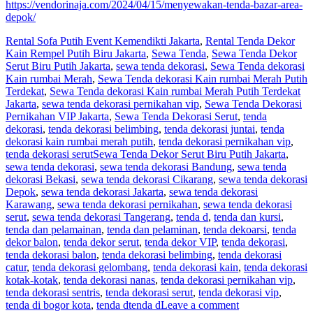
https://vendorinaja.com/2024/04/15/menyewakan-tenda-bazar-area-
depok/
Rental Sofa Putih Event Kemendikti Jakarta
,
Rental Tenda Dekor
Kain Rempel Putih Biru Jakarta
,
Sewa Tenda
,
Sewa Tenda Dekor
Serut Biru Putih Jakarta
,
sewa tenda dekorasi
,
Sewa Tenda dekorasi
Kain rumbai Merah
,
Sewa Tenda dekorasi Kain rumbai Merah Putih
Terdekat
,
Sewa Tenda dekorasi Kain rumbai Merah Putih Terdekat
Jakarta
,
sewa tenda dekorasi pernikahan vip
,
Sewa Tenda Dekorasi
Pernikahan VIP Jakarta
,
Sewa Tenda Dekorasi Serut
,
tenda
dekorasi
,
tenda dekorasi belimbing
,
tenda dekorasi juntai
,
tenda
dekorasi kain rumbai merah putih
,
tenda dekorasi pernikahan vip
,
tenda dekorasi serut
Sewa Tenda Dekor Serut Biru Putih Jakarta
,
sewa tenda dekorasi
,
sewa tenda dekorasi Bandung
,
sewa tenda
dekorasi Bekasi
,
sewa tenda dekorasi Cikarang
,
sewa tenda dekorasi
Depok
,
sewa tenda dekorasi Jakarta
,
sewa tenda dekorasi
Karawang
,
sewa tenda dekorasi pernikahan
,
sewa tenda dekorasi
serut
,
sewa tenda dekorasi Tangerang
,
tenda d
,
tenda dan kursi
,
tenda dan pelamainan
,
tenda dan pelaminan
,
tenda dekoarsi
,
tenda
dekor balon
,
tenda dekor serut
,
tenda dekor VIP
,
tenda dekorasi
,
tenda dekorasi balon
,
tenda dekorasi belimbing
,
tenda dekorasi
catur
,
tenda dekorasi gelombang
,
tenda dekorasi kain
,
tenda dekorasi
kotak-kotak
,
tenda dekorasi nanas
,
tenda dekorasi pernikahan vip
,
tenda dekorasi sentris
,
tenda dekorasi serut
,
tenda dekorasi vip
,
tenda di bogor kota
,
tenda dtenda d
Leave a comment