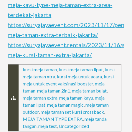
meja-kayu-type-meja-taman-extra-area-
terdekat-jakarta
https://suryajayaevent.com/2023/11/17/penye
meja-taman-extra-terbaik-jakarta/
https://suryajayaevent.rentals/2023/11/16/sew
meja-kursi-taman-extra-jakarta/
kursi meja taman
,
kursi meja taman lipat
,
kursi
meja taman xtra
,
kursi meja untuk acara
,
kursi
meja untuk event vaksinasi booster
,
meja
taman
,
meja taman 2in1
,
meja taman bulat
,
meja taman extra
,
meja taman kayu
,
meja
taman lipat
,
meja taman magic
,
meja taman
outdoor
,
meja taman set kursi crossback
,
MEJA TAMAN TYPE EXTRA
,
meja tanda
tangan
,
meja test
,
Uncategorized