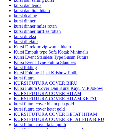
kursi dan sarung kursi
kursi dan tenda
kursi dan tirai hitam
kursi dealing
kursi dinner
kursi dinner rafles rotan
kursi dinner rarffles rottan
kursi direksi
kursi direktur
Kursi Direktur vip warna hitam
Kursi Empuk type Sofa Kotak Minimalis
Kursi Event Stainless Type Susun Futura
Kursi Event Type Futura Stainless
kursi folding
Kursi Folding Lipat Krisbow Putih
kursi futura
KURSI FUTURA COVER BIRU
Kursi Futura Cover Dan Kursi Kayu VIP Jokowi
KURSI FUTURA COVER HITAM
KURSI FUTURA COVER HITAM KETAT
kursi futura cover hitam pita gold
kursi futura cover ketat gold
KURSI FUTURA COVER KETAT HITAM
KURSI FUTURA COVER KETAT PITA BIRU
kursi futura cover ketat putih