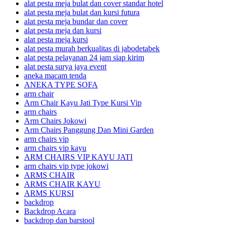
alat pesta meja bulat dan cover standar hotel
alat pesta meja bulat dan kursi futura
alat pesta meja bundar dan cover
alat pesta meja dan kursi
alat pesta meja kursi
alat pesta murah berkualitas di jabodetabek
alat pesta pelayanan 24 jam siap kirim
alat pesta surya jaya event
aneka macam tenda
ANEKA TYPE SOFA
arm chair
Arm Chair Kayu Jati Type Kursi Vip
arm chairs
Arm Chairs Jokowi
Arm Chairs Panggung Dan Mini Garden
arm chairs vip
arm chairs vip kayu
ARM CHAIRS VIP KAYU JATI
arm chairs vip type jokowi
ARMS CHAIR
ARMS CHAIR KAYU
ARMS KURSI
backdrop
Backdrop Acara
backdrop dan barstool