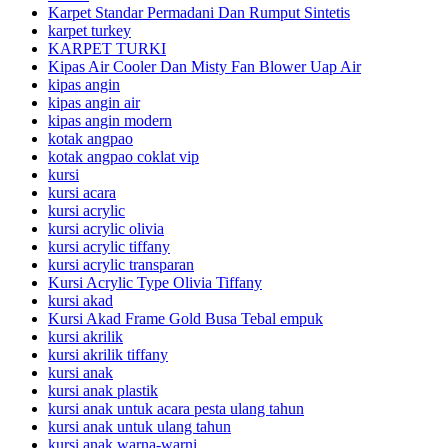
Karpet Standar Permadani Dan Rumput Sintetis
karpet turkey
KARPET TURKI
Kipas Air Cooler Dan Misty Fan Blower Uap Air
kipas angin
kipas angin air
kipas angin modern
kotak angpao
kotak angpao coklat vip
kursi
kursi acara
kursi acrylic
kursi acrylic olivia
kursi acrylic tiffany
kursi acrylic transparan
Kursi Acrylic Type Olivia Tiffany
kursi akad
Kursi Akad Frame Gold Busa Tebal empuk
kursi akrilik
kursi akrilik tiffany
kursi anak
kursi anak plastik
kursi anak untuk acara pesta ulang tahun
kursi anak untuk ulang tahun
kursi anak warna-warni