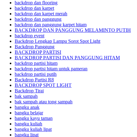
backdrop dan flooring
backdrop dan karpet
backdrop dan karpet merah
backdrop dan panggung
backdrop dan panggung karpet hitam
BACKDROP DAN PANGGUNG MELAMINTO PUTIH
backdrop event
Backdrop Lengkap Lampu Sorot Spot Light
Backdrop Panggung
BACKDROP PARTISI
BACKDROP PARTISI DAN PANGGUNG HITAM
backdrop partisi hitam
backdrop partisi hitam untuk pameran
backdrop partisi putih
Backdrop Partisi R8
BACKDROP SPOT LIGHT
Backdrop Tirai
bak sampah
bak sampah atau tong sampah
bangku anak
bangku belajar
bangku kayu taman
bangku kuliah
bangku kuliah lipat
bangku lipat