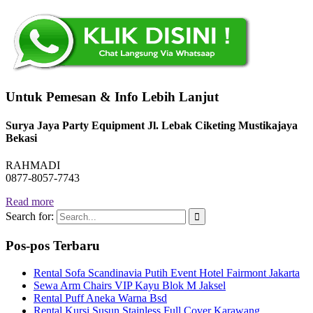
Untuk Pemesan & Info Lebih Lanjut
Surya Jaya Party Equipment Jl. Lebak Ciketing Mustikajaya
Bekasi
RAHMADI
0877-8057-7743
Read more
Search for:
Pos-pos Terbaru
Rental Sofa Scandinavia Putih Event Hotel Fairmont Jakarta
Sewa Arm Chairs VIP Kayu Blok M Jaksel
Rental Puff Aneka Warna Bsd
Rental Kursi Susun Stainless Full Cover Karawang