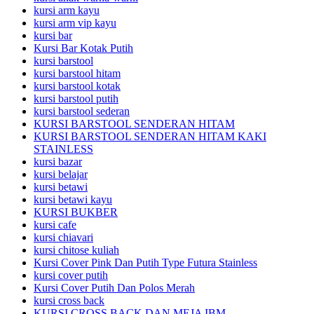
kursi arm kayu
kursi arm vip kayu
kursi bar
Kursi Bar Kotak Putih
kursi barstool
kursi barstool hitam
kursi barstool kotak
kursi barstool putih
kursi barstool sederan
KURSI BARSTOOL SENDERAN HITAM
KURSI BARSTOOL SENDERAN HITAM KAKI
STAINLESS
kursi bazar
kursi belajar
kursi betawi
kursi betawi kayu
KURSI BUKBER
kursi cafe
kursi chiavari
kursi chitose kuliah
Kursi Cover Pink Dan Putih Type Futura Stainless
kursi cover putih
Kursi Cover Putih Dan Polos Merah
kursi cross back
KURSI CROSS BACK DAN MEJA IBM