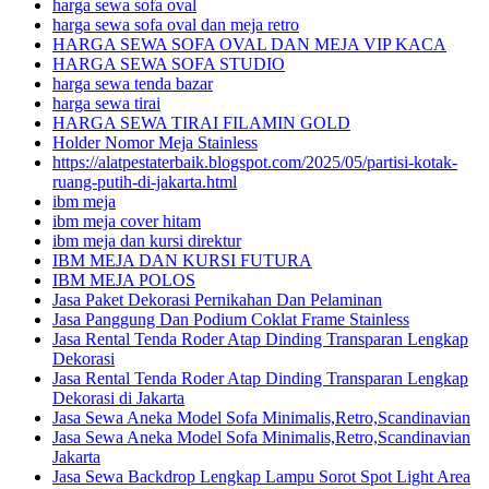
harga sewa sofa oval
harga sewa sofa oval dan meja retro
HARGA SEWA SOFA OVAL DAN MEJA VIP KACA
HARGA SEWA SOFA STUDIO
harga sewa tenda bazar
harga sewa tirai
HARGA SEWA TIRAI FILAMIN GOLD
Holder Nomor Meja Stainless
https://alatpestaterbaik.blogspot.com/2025/05/partisi-kotak-
ruang-putih-di-jakarta.html
ibm meja
ibm meja cover hitam
ibm meja dan kursi direktur
IBM MEJA DAN KURSI FUTURA
IBM MEJA POLOS
Jasa Paket Dekorasi Pernikahan Dan Pelaminan
Jasa Panggung Dan Podium Coklat Frame Stainless
Jasa Rental Tenda Roder Atap Dinding Transparan Lengkap
Dekorasi
Jasa Rental Tenda Roder Atap Dinding Transparan Lengkap
Dekorasi di Jakarta
Jasa Sewa Aneka Model Sofa Minimalis,Retro,Scandinavian
Jasa Sewa Aneka Model Sofa Minimalis,Retro,Scandinavian
Jakarta
Jasa Sewa Backdrop Lengkap Lampu Sorot Spot Light Area