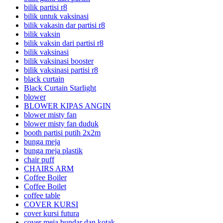
bilik partisi r8
bilik untuk vaksinasi
bilik vakasin dar partisi r8
bilik vaksin
bilik vaksin dari partisi r8
bilik vaksinasi
bilik vaksinasi booster
bilik vaksinasi partisi r8
black curtain
Black Curtain Starlight
blower
BLOWER KIPAS ANGIN
blower misty fan
blower misty fan duduk
booth partisi putih 2x2m
bunga meja
bunga meja plastik
chair puff
CHAIRS ARM
Coffee Boiler
Coffee Boilet
coffee table
COVER KURSI
cover kursi futura
cover meja bundar dan kotak