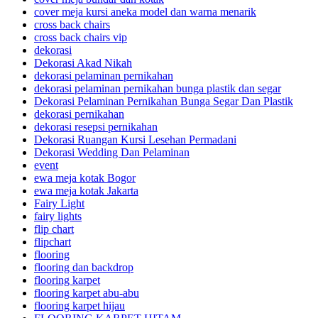
cover meja kursi aneka model dan warna menarik
cross back chairs
cross back chairs vip
dekorasi
Dekorasi Akad Nikah
dekorasi pelaminan pernikahan
dekorasi pelaminan pernikahan bunga plastik dan segar
Dekorasi Pelaminan Pernikahan Bunga Segar Dan Plastik
dekorasi pernikahan
dekorasi resepsi pernikahan
Dekorasi Ruangan Kursi Lesehan Permadani
Dekorasi Wedding Dan Pelaminan
event
ewa meja kotak Bogor
ewa meja kotak Jakarta
Fairy Light
fairy lights
flip chart
flipchart
flooring
flooring dan backdrop
flooring karpet
flooring karpet abu-abu
flooring karpet hijau