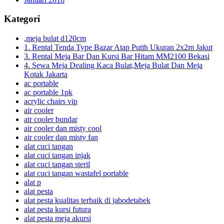
Kategori
,meja bulat d120cm
1. Rental Tenda Type Bazar Atap Putih Ukuran 2x2m Jakut
3. Rental Meja Bar Dan Kursi Bar Hitam MM2100 Bekasi
4. Sewa Meja Dealing Kaca Bulat,Meja Bulat Dan Meja
Kotak Jakarta
ac portable
ac portable 1pk
acrylic chairs vip
air cooler
air cooler bundar
air cooler dan misty cool
air cooler dan misty fan
alat cuci tangan
alat cuci tangan injak
alat cuci tangan steril
alat cuci tangan wastafel portable
alat p
alat pesta
alat pesta kualitas terbaik di jabodetabek
alat pesta kursi futura
alat pesta meja akursi