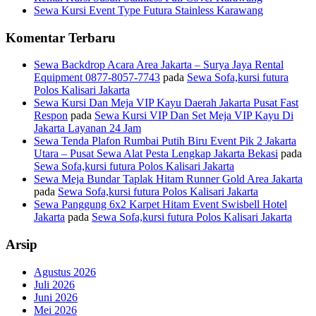
Sewa Kursi Event Type Futura Stainless Karawang
Komentar Terbaru
Sewa Backdrop Acara Area Jakarta – Surya Jaya Rental
Equipment 0877-8057-7743
pada
Sewa Sofa,kursi futura
Polos Kalisari Jakarta
Sewa Kursi Dan Meja VIP Kayu Daerah Jakarta Pusat Fast
Respon
pada
Sewa Kursi VIP Dan Set Meja VIP Kayu Di
Jakarta Layanan 24 Jam
Sewa Tenda Plafon Rumbai Putih Biru Event Pik 2 Jakarta
Utara – Pusat Sewa Alat Pesta Lengkap Jakarta Bekasi
pada
Sewa Sofa,kursi futura Polos Kalisari Jakarta
Sewa Meja Bundar Taplak Hitam Runner Gold Area Jakarta
pada
Sewa Sofa,kursi futura Polos Kalisari Jakarta
Sewa Panggung 6x2 Karpet Hitam Event Swisbell Hotel
Jakarta
pada
Sewa Sofa,kursi futura Polos Kalisari Jakarta
Arsip
Agustus 2026
Juli 2026
Juni 2026
Mei 2026