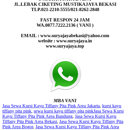
JL.LEBAK CIKETING MUSTIKAJAYA BEKASI
TLP.021-2210-5555/021-8262-2848
FAST RESPON 24 JAM
WA.0877.7222.2136 ( VANI )
EMAIL : www.suryajayabekasi@yahoo.com
website : www.suryajaya.in
www.suryajaya.top
MBA VANI
Jasa Sewa Kursi Kayu Tiffany Pita Pink Area Jakarta
,
kursi kayu
tiffany pita pink
,
sewa kursi kayu tiffany pita pink
Jasa Sewa Kursi
Kayu Tiffany Pita Pink Area Bandung
,
Jasa Sewa Kursi Kayu
Tiffany Pita Pink Area Bekasi
,
Jasa Sewa Kursi Kayu Tiffany Pita
Pink Area Bogor
,
Jasa Sewa Kursi Kayu Tiffany Pita Pink Area