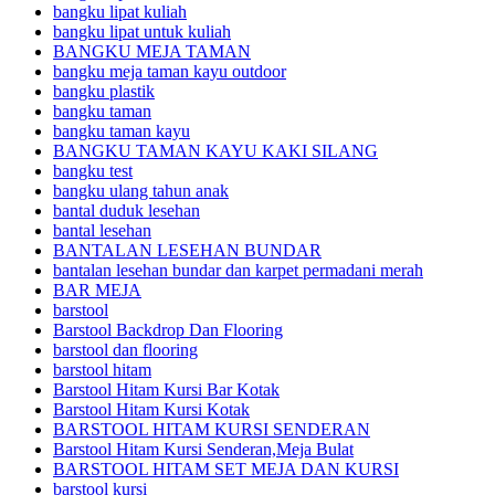
bangku lipat kuliah
bangku lipat untuk kuliah
BANGKU MEJA TAMAN
bangku meja taman kayu outdoor
bangku plastik
bangku taman
bangku taman kayu
BANGKU TAMAN KAYU KAKI SILANG
bangku test
bangku ulang tahun anak
bantal duduk lesehan
bantal lesehan
BANTALAN LESEHAN BUNDAR
bantalan lesehan bundar dan karpet permadani merah
BAR MEJA
barstool
Barstool Backdrop Dan Flooring
barstool dan flooring
barstool hitam
Barstool Hitam Kursi Bar Kotak
Barstool Hitam Kursi Kotak
BARSTOOL HITAM KURSI SENDERAN
Barstool Hitam Kursi Senderan,Meja Bulat
BARSTOOL HITAM SET MEJA DAN KURSI
barstool kursi