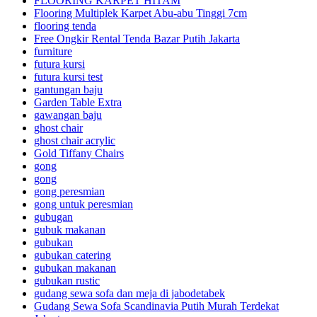
FLOORING KARPET HITAM
Flooring Multiplek Karpet Abu-abu Tinggi 7cm
flooring tenda
Free Ongkir Rental Tenda Bazar Putih Jakarta
furniture
futura kursi
futura kursi test
gantungan baju
Garden Table Extra
gawangan baju
ghost chair
ghost chair acrylic
Gold Tiffany Chairs
gong
gong
gong peresmian
gong untuk peresmian
gubugan
gubuk makanan
gubukan
gubukan catering
gubukan makanan
gubukan rustic
gudang sewa sofa dan meja di jabodetabek
Gudang Sewa Sofa Scandinavia Putih Murah Terdekat