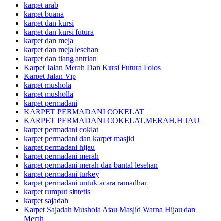
karpet arab
karpet buana
karpet dan kursi
karpet dan kursi futura
karpet dan meja
karpet dan meja lesehan
karpet dan tiang antrian
Karpet Jalan Merah Dan Kursi Futura Polos
Karpet Jalan Vip
karpet mushola
karpet musholla
karpet permadani
KARPET PERMADANI COKELAT
KARPET PERMADANI COKELAT,MERAH,HIJAU
karpet permadani coklat
karpet permadani dan karpet masjid
karpet permadani hijau
karpet permadani merah
karpet permadani merah dan bantal lesehan
karpet permadani turkey
karpet permadani untuk acara ramadhan
karpet rumput sintetis
karpet sajadah
Karpet Sajadah Mushola Atau Masjid Warna Hijau dan
Merah