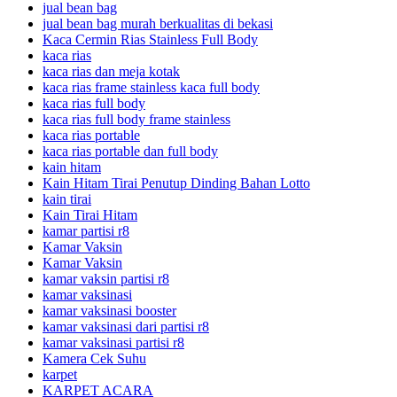
jual bean bag
jual bean bag murah berkualitas di bekasi
Kaca Cermin Rias Stainless Full Body
kaca rias
kaca rias dan meja kotak
kaca rias frame stainless kaca full body
kaca rias full body
kaca rias full body frame stainless
kaca rias portable
kaca rias portable dan full body
kain hitam
Kain Hitam Tirai Penutup Dinding Bahan Lotto
kain tirai
Kain Tirai Hitam
kamar partisi r8
Kamar Vaksin
Kamar Vaksin
kamar vaksin partisi r8
kamar vaksinasi
kamar vaksinasi booster
kamar vaksinasi dari partisi r8
kamar vaksinasi partisi r8
Kamera Cek Suhu
karpet
KARPET ACARA