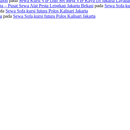
spon
pada
Sewa Kursi VIP Dan Set Meja VIP Kayu Di Jakarta Layana
ra – Pusat Sewa Alat Pesta Lengkap Jakarta Bekasi
pada
Sewa Sofa,kur
da
Sewa Sofa,kursi futura Polos Kalisari Jakarta
ta
pada
Sewa Sofa,kursi futura Polos Kalisari Jakarta