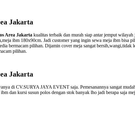
ea Jakarta
os Area Jakarta
kualitas terbaik dan murah siap antar jemput wilayah
a ibm 180x90cm. Jadi customer yang ingin sewa meja ibm bisa pilih
edia bermacam pilihan. Dijamin cover meja sangat bersih,wangi,tidak lec
macam pilihan.
ea Jakarta
yo sewanya di CV.SURYA JAYA EVENT saja. Pemesanannya sangat muda
dan kursi susun polos dengan stok banyak lho jadi berapa saja meja