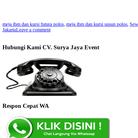
meja ibm dan kursi futura polos
,
meja ibm dan kursi susun polos
,
Sew
Jakarta
Leave a comment
Hubungi Kami CV. Surya Jaya Event
Respon Cepat WA