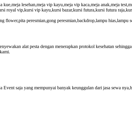
a kue,meja lesehan,meja vip kayu,meja vip kaca,meja anak,meja test,mej
rsi royal vip,kursi vip kayu,kursi bazar,kursi futura,kursi futura raja,kur
ing flower,pita peresmian,gong peresmian,backdrop,lampu hias,lampu s
nyewakan alat pesta dengan menerapkan protokol kesehatan sehingga an
kami.
Event saja yang mempunyai banyak keunggulan dari jasa sewa nya,beri