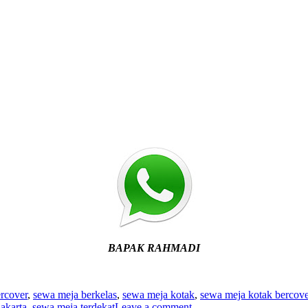
BAPAK RAHMADI
rcover
,
sewa meja berkelas
,
sewa meja kotak
,
sewa meja kotak bercove
jakarta
,
sewa meja terdekat
Leave a comment