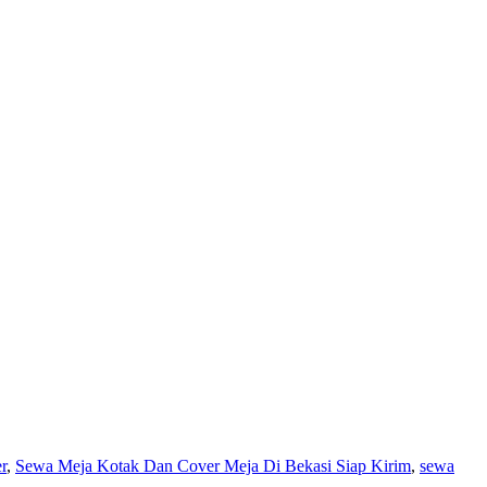
r
,
Sewa Meja Kotak Dan Cover Meja Di Bekasi Siap Kirim
,
sewa