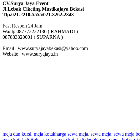
CV.Surya Jaya Event
Jl.Lebak Ciketing Mustikajaya Bekasi
Tlp.021-2210-5555/021-8262-2848
Fast Respon 24 Jam
Wa/tlp.087772222136 ( RAHMADI )
087883320001 ( SUPARNA )
Email : www.suryajayabekasi@yahoo.com
Website : www.suryajaya.in
meja dan kursi
,
meja kotak
harga sewa meja
,
sewa meja
,
sewa meja be
meja kotak di Bekasi
,
sewa meja kotak di depok
,
sewa meja kotak di 