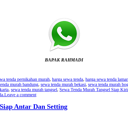
BAPAK RAHMADI
ewa tenda pernikahan murah
,
harga sewa tenda
,
harga sewa tenda lamar
tenda murah bandung
,
sewa tenda murah bekasi
,
sewa tenda murah bog
karta
,
sewa tenda murah tangsel
,
Sewa Tenda Murah Tangsel Siap Kir
da.
Leave a comment
iap Antar Dan Setting