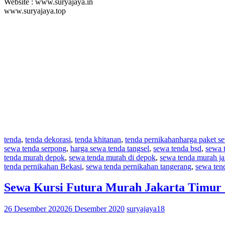
Website : www.suryajaya.in
www.suryajaya.top
tenda
,
tenda dekorasi
,
tenda khitanan
,
tenda pernikahan
harga paket s
sewa tenda serpong
,
harga sewa tenda tangsel
,
sewa tenda bsd
,
sewa 
tenda murah depok
,
sewa tenda murah di depok
,
sewa tenda murah ja
tenda pernikahan Bekasi
,
sewa tenda pernikahan tangerang
,
sewa ten
Sewa Kursi Futura Murah Jakarta Timur S
26 Desember 2020
26 Desember 2020
suryajaya18