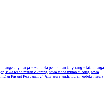
an tangerang
,
harga sewa tenda pernikahan tangerang selatan
,
harga
or
,
sewa tenda murah cikarang
,
sewa tenda murah ciledug
,
sewa
im Dan Pasang Pelayanan 24 Jam
,
sewa tenda murah terdekat
,
sewa