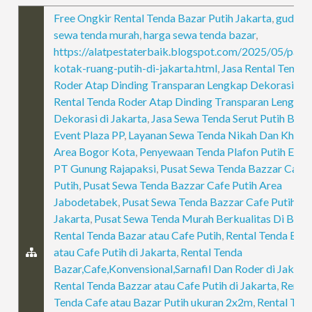
Free Ongkir Rental Tenda Bazar Putih Jakarta
,
gudang
sewa tenda murah
,
harga sewa tenda bazar
,
https://alatpestaterbaik.blogspot.com/2025/05/partis
kotak-ruang-putih-di-jakarta.html
,
Jasa Rental Tenda
Roder Atap Dinding Transparan Lengkap Dekorasi
,
Ja
Rental Tenda Roder Atap Dinding Transparan Lengka
Dekorasi di Jakarta
,
Jasa Sewa Tenda Serut Putih Biru
Event Plaza PP
,
Layanan Sewa Tenda Nikah Dan Khita
Area Bogor Kota
,
Penyewaan Tenda Plafon Putih Even
PT Gunung Rajapaksi
,
Pusat Sewa Tenda Bazzar Cafe
Putih
,
Pusat Sewa Tenda Bazzar Cafe Putih Area
Jabodetabek
,
Pusat Sewa Tenda Bazzar Cafe Putih Ar
Jakarta
,
Pusat Sewa Tenda Murah Berkualitas Di Beka
Rental Tenda Bazar atau Cafe Putih
,
Rental Tenda Baz
atau Cafe Putih di Jakarta
,
Rental Tenda
Bazar,Cafe,Konvensional,Sarnafil Dan Roder di Jakart
Rental Tenda Bazzar atau Cafe Putih di Jakarta
,
Rental
Tenda Cafe atau Bazar Putih ukuran 2x2m
,
Rental Ten