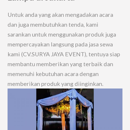
Untuk anda yang akan mengadakan acara
dan juga membutuhkan tenda, kami
sarankan untuk menggunakan produk juga
mempercayakan langsung pada jasa sewa
kami (CV.SURYA JAYA EVENT), tentuya siap
membantu memberikan yang terbaik dan
memenuhi kebutuhan acara dengan
memberikan produk yang diinginkan.