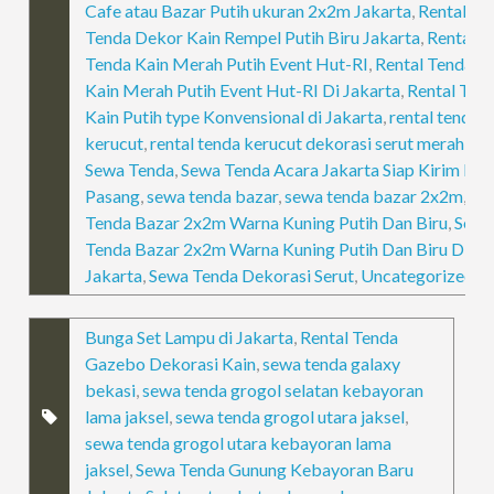
Cafe atau Bazar Putih ukuran 2x2m Jakarta
,
Rental
Tenda Dekor Kain Rempel Putih Biru Jakarta
,
Rental
Tenda Kain Merah Putih Event Hut-RI
,
Rental Tenda
Kain Merah Putih Event Hut-RI Di Jakarta
,
Rental Ten
Kain Putih type Konvensional di Jakarta
,
rental tenda
kerucut
,
rental tenda kerucut dekorasi serut merah put
Sewa Tenda
,
Sewa Tenda Acara Jakarta Siap Kirim Da
Pasang
,
sewa tenda bazar
,
sewa tenda bazar 2x2m
,
Se
Tenda Bazar 2x2m Warna Kuning Putih Dan Biru
,
Sew
Tenda Bazar 2x2m Warna Kuning Putih Dan Biru Di
Jakarta
,
Sewa Tenda Dekorasi Serut
,
Uncategorized
Bunga Set Lampu di Jakarta
,
Rental Tenda
Gazebo Dekorasi Kain
,
sewa tenda galaxy
bekasi
,
sewa tenda grogol selatan kebayoran
lama jaksel
,
sewa tenda grogol utara jaksel
,
sewa tenda grogol utara kebayoran lama
jaksel
,
Sewa Tenda Gunung Kebayoran Baru