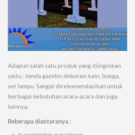
Adapun salah satu produk yang diinginkan
yaitu : tenda gazebo dekorasi kain, bunga,
set lampu. Sangat direkomendasikan untuk
berbagai kebutuhan acara-acara dan juga
lainnya.
Beberapa diantaranya :
Acara pelaminan, acara lamaran