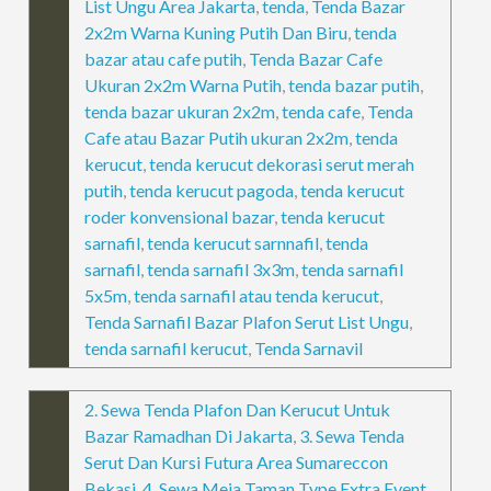
List Ungu Area Jakarta
,
tenda
,
Tenda Bazar
2x2m Warna Kuning Putih Dan Biru
,
tenda
bazar atau cafe putih
,
Tenda Bazar Cafe
Ukuran 2x2m Warna Putih
,
tenda bazar putih
,
tenda bazar ukuran 2x2m
,
tenda cafe
,
Tenda
Cafe atau Bazar Putih ukuran 2x2m
,
tenda
kerucut
,
tenda kerucut dekorasi serut merah
putih
,
tenda kerucut pagoda
,
tenda kerucut
roder konvensional bazar
,
tenda kerucut
sarnafil
,
tenda kerucut sarnnafil
,
tenda
sarnafil
,
tenda sarnafil 3x3m
,
tenda sarnafil
5x5m
,
tenda sarnafil atau tenda kerucut
,
Tenda Sarnafil Bazar Plafon Serut List Ungu
,
tenda sarnafil kerucut
,
Tenda Sarnavil
2. Sewa Tenda Plafon Dan Kerucut Untuk
Bazar Ramadhan Di Jakarta
,
3. Sewa Tenda
Serut Dan Kursi Futura Area Sumareccon
Bekasi
,
4. Sewa Meja Taman Type Extra Event