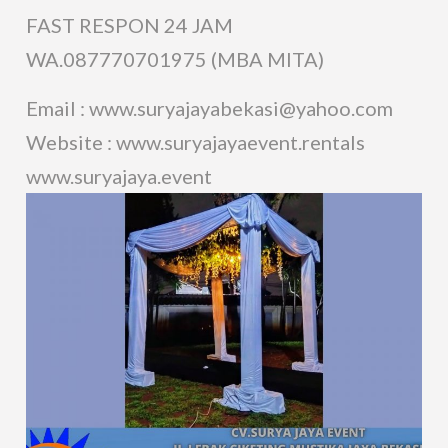
FAST RESPON 24 JAM
WA.087770701975 (MBA MITA)
Email : www.suryajayabekasi@yahoo.com
Website : www.suryajayaevent.rentals
www.suryajaya.event