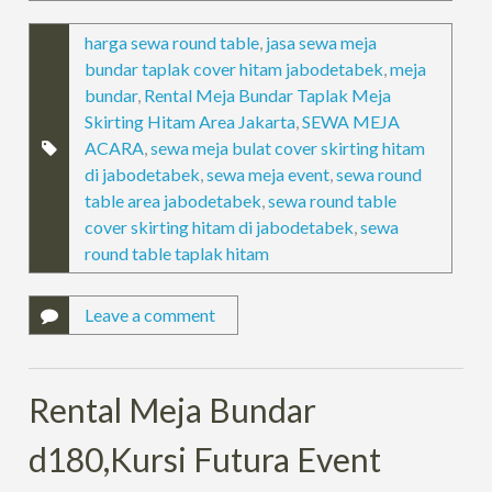
harga sewa round table
,
jasa sewa meja
bundar taplak cover hitam jabodetabek
,
meja
bundar
,
Rental Meja Bundar Taplak Meja
Skirting Hitam Area Jakarta
,
SEWA MEJA
ACARA
,
sewa meja bulat cover skirting hitam
di jabodetabek
,
sewa meja event
,
sewa round
table area jabodetabek
,
sewa round table
cover skirting hitam di jabodetabek
,
sewa
round table taplak hitam
Leave a comment
Rental Meja Bundar
d180,Kursi Futura Event