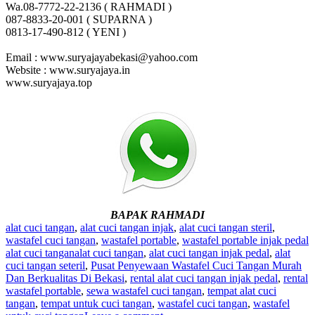
Wa.08-7772-22-2136 ( RAHMADI )
087-8833-20-001 ( SUPARNA )
0813-17-490-812 ( YENI )
Email : www.suryajayabekasi@yahoo.com
Website : www.suryajaya.in
www.suryajaya.top
BAPAK RAHMADI
alat cuci tangan
,
alat cuci tangan injak
,
alat cuci tangan steril
,
wastafel cuci tangan
,
wastafel portable
,
wastafel portable injak pedal
alat cuci tangan
alat cuci tangan
,
alat cuci tangan injak pedal
,
alat
cuci tangan seteril
,
Pusat Penyewaan Wastafel Cuci Tangan Murah
Dan Berkualitas Di Bekasi
,
rental alat cuci tangan injak pedal
,
rental
wastafel portable
,
sewa wastafel cuci tangan
,
tempat alat cuci
tangan
,
tempat untuk cuci tangan
,
wastafel cuci tangan
,
wastafel