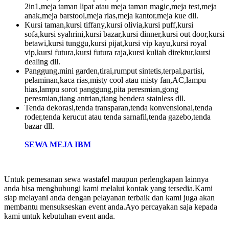
2in1,meja taman lipat atau meja taman magic,meja test,meja
anak,meja barstool,meja rias,meja kantor,meja kue dll.
Kursi taman,kursi tiffany,kursi olivia,kursi puff,kursi
sofa,kursi syahrini,kursi bazar,kursi dinner,kursi out door,kursi
betawi,kursi tunggu,kursi pijat,kursi vip kayu,kursi royal
vip,kursi futura,kursi futura raja,kursi kuliah direktur,kursi
dealing dll.
Panggung,mini garden,tirai,rumput sintetis,terpal,partisi,
pelaminan,kaca rias,misty cool atau misty fan,AC,lampu
hias,lampu sorot panggung,pita peresmian,gong
peresmian,tiang antrian,tiang bendera stainless dll.
Tenda dekorasi,tenda transparan,tenda konvensional,tenda
roder,tenda kerucut atau tenda sarnafil,tenda gazebo,tenda
bazar dll.
SEWA MEJA IBM
Untuk pemesanan sewa wastafel maupun perlengkapan lainnya
anda bisa menghubungi kami melalui kontak yang tersedia.Kami
siap melayani anda dengan pelayanan terbaik dan kami juga akan
membantu mensukseskan event anda.Ayo percayakan saja kepada
kami untuk kebutuhan event anda.