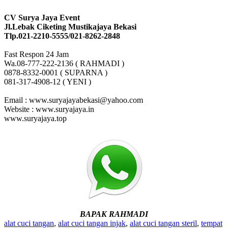
CV Surya Jaya Event
Jl.Lebak Ciketing Mustikajaya Bekasi
Tlp.021-2210-5555/021-8262-2848
Fast Respon 24 Jam
Wa.08-777-222-2136 ( RAHMADI )
0878-8332-0001 ( SUPARNA )
081-317-4908-12 ( YENI )
Email : www.suryajayabekasi@yahoo.com
Website : www.suryajaya.in
www.suryajaya.top
BAPAK RAHMADI
alat cuci tangan
,
alat cuci tangan injak
,
alat cuci tangan steril
,
tempat