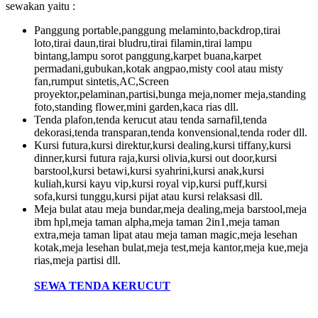
sewakan yaitu :
Panggung portable,panggung melaminto,backdrop,tirai
loto,tirai daun,tirai bludru,tirai filamin,tirai lampu
bintang,lampu sorot panggung,karpet buana,karpet
permadani,gubukan,kotak angpao,misty cool atau misty
fan,rumput sintetis,AC,Screen
proyektor,pelaminan,partisi,bunga meja,nomer meja,standing
foto,standing flower,mini garden,kaca rias dll.
Tenda plafon,tenda kerucut atau tenda sarnafil,tenda
dekorasi,tenda transparan,tenda konvensional,tenda roder dll.
Kursi futura,kursi direktur,kursi dealing,kursi tiffany,kursi
dinner,kursi futura raja,kursi olivia,kursi out door,kursi
barstool,kursi betawi,kursi syahrini,kursi anak,kursi
kuliah,kursi kayu vip,kursi royal vip,kursi puff,kursi
sofa,kursi tunggu,kursi pijat atau kursi relaksasi dll.
Meja bulat atau meja bundar,meja dealing,meja barstool,meja
ibm hpl,meja taman alpha,meja taman 2in1,meja taman
extra,meja taman lipat atau meja taman magic,meja lesehan
kotak,meja lesehan bulat,meja test,meja kantor,meja kue,meja
rias,meja partisi dll.
SEWA TENDA KERUCUT