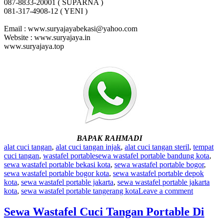
087-8833-20001 ( SUPARNA )
081-317-4908-12 ( YENI )
Email : www.suryajayabekasi@yahoo.com
Website : www.suryajaya.in
www.suryajaya.top
BAPAK RAHMADI
alat cuci tangan
,
alat cuci tangan injak
,
alat cuci tangan steril
,
tempat
cuci tangan
,
wastafel portable
sewa wastafel portable bandung kota
,
sewa wastafel portable bekasi kota
,
sewa wastafel portable bogor
,
sewa wastafel portable bogor kota
,
sewa wastafel portable depok
kota
,
sewa wastafel portable jakarta
,
sewa wastafel portable jakarta
kota
,
sewa wastafel portable tangerang kota
Leave a comment
Sewa Wastafel Cuci Tangan Portable Di