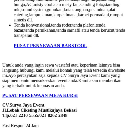
bunga,AC,misty cool atau misty fan,standing foto,standing
mic,sound system,gubukan,kotak angpao,pelaminan,alat
catering,lampu taman,karpet buana,karpet permadani,rumput
sintetis dll.
Tenda konvensional,tenda roder,tenda plafon,tenda
bazar,tenda pernikahan,tenda sarnafil atau tenda kerucut,tenda
transparan dll.
PUSAT PENYEWAAN BARSTOOL
Untuk anda yang ingin sewa wastafel atau keperluan lainnya bisa
langsung hubungi kami melalui kontak yang telah tersedia diwebsite
ini.Ayo percayakan saja kepada CV Surya Jaya Event kami yang
siap membantu mensukseskan event anda.Kami akan memberikan
yang terbaik untuk kepuasan anda.
PUSAT PERSEWAAN MEJA KURSI
CV.Surya Jaya Event
Jl.Lebak Ciketing Mustikajaya Bekasi
Tlp.021-2210-5555/021-8262-2848
Fast Respon 24 Jam