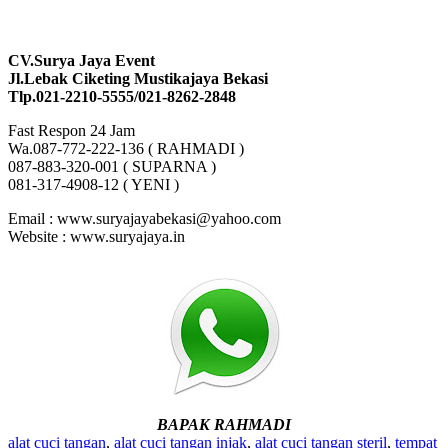
CV.Surya Jaya Event
Jl.Lebak Ciketing Mustikajaya Bekasi
Tlp.021-2210-5555/021-8262-2848
Fast Respon 24 Jam
Wa.087-772-222-136 ( RAHMADI )
087-883-320-001 ( SUPARNA )
081-317-4908-12 ( YENI )
Email : www.suryajayabekasi@yahoo.com
Website : www.suryajaya.in
BAPAK RAHMADI
alat cuci tangan
,
alat cuci tangan injak
,
alat cuci tangan steril
,
tempat