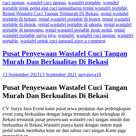
cuci tangan
,
wastafel cuci tangan
,
wastafel portable
,
wastafel
portable injak pedal alat cuci tangan
harga rental wastafel portable
,
Rental Wastafel Cuci Tangan Termurah Di Bekasi
,
rental wastafel
portable di bekasi
,
rental wastafel portable di bogor
,
rental wastafel
portable di depok
,
rental wastafel portable di jakarta
,
rental wastafel
portable di tangerang
,
rental wastafel portable injak pedal
,
rental
wastafel portable surya jaya
,
wastafel
,
wastafel cuci tangan
,
wastafel
portable
,
wastafel untuk cuci tangan
Leave a comment
Pusat Penyewaan Wastafel Cuci Tangan
Murah Dan Berkualitas Di Bekasi
13 September 2021
13 September 2021
suryajaya18
Pusat Penyewaan Wastafel Cuci Tangan
Murah Dan Berkualitas Di Bekasi
CV Surya Jaya Event kami pusat sewa peralatan dan perlengkapan
event yang berkualitas dengan harga termurah dan terlengkap di
Bekasi termasuk pusat penyewaan wastafel cuci tangan murah dan
berkualitas di Bekasi.Wastafel punya kami dengan sistem injak
pedal untuk membuka kran air dan sabun cuci tangan.Kami juga
menyediakan