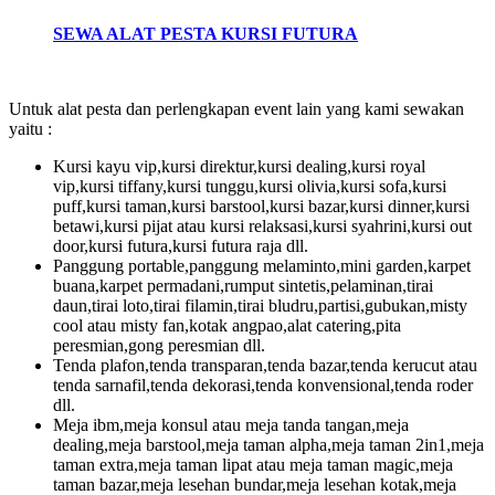
SEWA ALAT PESTA KURSI FUTURA
Untuk alat pesta dan perlengkapan event lain yang kami sewakan
yaitu :
Kursi kayu vip,kursi direktur,kursi dealing,kursi royal
vip,kursi tiffany,kursi tunggu,kursi olivia,kursi sofa,kursi
puff,kursi taman,kursi barstool,kursi bazar,kursi dinner,kursi
betawi,kursi pijat atau kursi relaksasi,kursi syahrini,kursi out
door,kursi futura,kursi futura raja dll.
Panggung portable,panggung melaminto,mini garden,karpet
buana,karpet permadani,rumput sintetis,pelaminan,tirai
daun,tirai loto,tirai filamin,tirai bludru,partisi,gubukan,misty
cool atau misty fan,kotak angpao,alat catering,pita
peresmian,gong peresmian dll.
Tenda plafon,tenda transparan,tenda bazar,tenda kerucut atau
tenda sarnafil,tenda dekorasi,tenda konvensional,tenda roder
dll.
Meja ibm,meja konsul atau meja tanda tangan,meja
dealing,meja barstool,meja taman alpha,meja taman 2in1,meja
taman extra,meja taman lipat atau meja taman magic,meja
taman bazar,meja lesehan bundar,meja lesehan kotak,meja