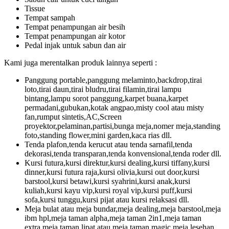
Tissue
Tempat sampah
Tempat penampungan air besih
Tempat penampungan air kotor
Pedal injak untuk sabun dan air
Kami juga merentalkan produk lainnya seperti :
Panggung portable,panggung melaminto,backdrop,tirai
loto,tirai daun,tirai bludru,tirai filamin,tirai lampu
bintang,lampu sorot panggung,karpet buana,karpet
permadani,gubukan,kotak angpao,misty cool atau misty
fan,rumput sintetis,AC,Screen
proyektor,pelaminan,partisi,bunga meja,nomer meja,standing
foto,standing flower,mini garden,kaca rias dll.
Tenda plafon,tenda kerucut atau tenda sarnafil,tenda
dekorasi,tenda transparan,tenda konvensional,tenda roder dll.
Kursi futura,kursi direktur,kursi dealing,kursi tiffany,kursi
dinner,kursi futura raja,kursi olivia,kursi out door,kursi
barstool,kursi betawi,kursi syahrini,kursi anak,kursi
kuliah,kursi kayu vip,kursi royal vip,kursi puff,kursi
sofa,kursi tunggu,kursi pijat atau kursi relaksasi dll.
Meja bulat atau meja bundar,meja dealing,meja barstool,meja
ibm hpl,meja taman alpha,meja taman 2in1,meja taman
extra,meja taman lipat atau meja taman magic,meja lesehan