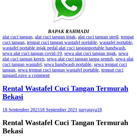
BAPAK RAHMADI
alat cuci tangan
,
alat cuci tangan injak
,
alat cuci tangan steril
,
tempat
cuci tangan
,
tempat cuci tangan wastafel portable
,
wastafel portable
,
wastafel portable injak pedal alat cuci tangan
portable handwash
,
sewa alat cuci tangan covid-19
,
sewa alat cuci tangan injak
,
sewa
alat cuci tangan keren
,
sewa alat cuci tangan tanpa sentuh
,
sewa alat
cuci tangan wastafel
,
sewa handwash portable
,
sewa tempat cuci
tangan
,
sewa tempat cuci tangan wastafel portable
,
tempat cuci
tangan
Leave a comment
Rental Wastafel Cuci Tangan Termurah
Bekasi
18 September 2021
18 September 2021
suryajaya18
Rental Wastafel Cuci Tangan Termurah
Bekasi