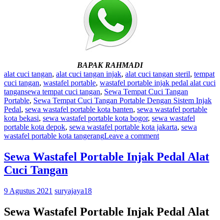
BAPAK RAHMADI
alat cuci tangan
,
alat cuci tangan injak
,
alat cuci tangan steril
,
tempat
cuci tangan
,
wastafel portable
,
wastafel portable injak pedal alat cuci
tangan
sewa tempat cuci tangan
,
Sewa Tempat Cuci Tangan
Portable
,
Sewa Tempat Cuci Tangan Portable Dengan Sistem Injak
Pedal
,
sewa wastafel portable kota banten
,
sewa wastafel portable
kota bekasi
,
sewa wastafel portable kota bogor
,
sewa wastafel
portable kota depok
,
sewa wastafel portable kota jakarta
,
sewa
wastafel portable kota tangerang
Leave a comment
Sewa Wastafel Portable Injak Pedal Alat
Cuci Tangan
9 Agustus 2021
suryajaya18
Sewa Wastafel Portable Injak Pedal Alat