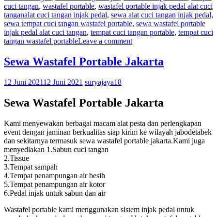
cuci tangan
,
wastafel portable
,
wastafel portable injak pedal alat cuci
tangan
alat cuci tangan injak pedal
,
sewa alat cuci tangan injak pedal
,
sewa tempat cuci tangan wastafel portable
,
sewa wastafel portable
injak pedal alat cuci tangan
,
tempat cuci tangan portable
,
tempat cuci
tangan wastafel portable
Leave a comment
Sewa Wastafel Portable Jakarta
12 Juni 2021
12 Juni 2021
suryajaya18
Sewa Wastafel Portable Jakarta
Kami menyewakan berbagai macam alat pesta dan perlengkapan
event dengan jaminan berkualitas siap kirim ke wilayah jabodetabek
dan sekitarnya termasuk sewa wastafel portable jakarta.Kami juga
menyediakan 1.Sabun cuci tangan
2.Tissue
3.Tempat sampah
4.Tempat penampungan air besih
5.Tempat penampungan air kotor
6.Pedal injak untuk sabun dan air
Wastafel portable kami menggunakan sistem injak pedal untuk