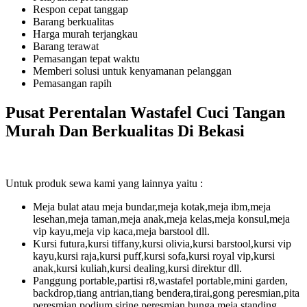
Respon cepat tanggap
Barang berkualitas
Harga murah terjangkau
Barang terawat
Pemasangan tepat waktu
Memberi solusi untuk kenyamanan pelanggan
Pemasangan rapih
Pusat Perentalan Wastafel Cuci Tangan
Murah Dan Berkualitas Di Bekasi
Untuk produk sewa kami yang lainnya yaitu :
Meja bulat atau meja bundar,meja kotak,meja ibm,meja
lesehan,meja taman,meja anak,meja kelas,meja konsul,meja
vip kayu,meja vip kaca,meja barstool dll.
Kursi futura,kursi tiffany,kursi olivia,kursi barstool,kursi vip
kayu,kursi raja,kursi puff,kursi sofa,kursi royal vip,kursi
anak,kursi kuliah,kursi dealing,kursi direktur dll.
Panggung portable,partisi r8,wastafel portable,mini garden,
backdrop,tiang antrian,tiang bendera,tirai,gong peresmian,pita
peresmian,podium,sirine peresmian,bunga meja,standing