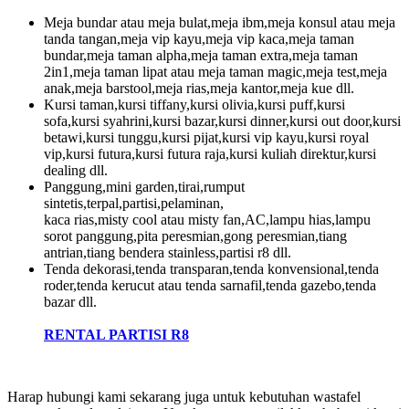
Meja bundar atau meja bulat,meja ibm,meja konsul atau meja
tanda tangan,meja vip kayu,meja vip kaca,meja taman
bundar,meja taman alpha,meja taman extra,meja taman
2in1,meja taman lipat atau meja taman magic,meja test,meja
anak,meja barstool,meja rias,meja kantor,meja kue dll.
Kursi taman,kursi tiffany,kursi olivia,kursi puff,kursi
sofa,kursi syahrini,kursi bazar,kursi dinner,kursi out door,kursi
betawi,kursi tunggu,kursi pijat,kursi vip kayu,kursi royal
vip,kursi futura,kursi futura raja,kursi kuliah direktur,kursi
dealing dll.
Panggung,mini garden,tirai,rumput
sintetis,terpal,partisi,pelaminan,
kaca rias,misty cool atau misty fan,AC,lampu hias,lampu
sorot panggung,pita peresmian,gong peresmian,tiang
antrian,tiang bendera stainless,partisi r8 dll.
Tenda dekorasi,tenda transparan,tenda konvensional,tenda
roder,tenda kerucut atau tenda sarnafil,tenda gazebo,tenda
bazar dll.
RENTAL PARTISI R8
Harap hubungi kami sekarang juga untuk kebutuhan wastafel