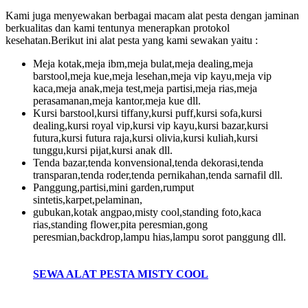
Kami juga menyewakan berbagai macam alat pesta dengan jaminan
berkualitas dan kami tentunya menerapkan protokol
kesehatan.Berikut ini alat pesta yang kami sewakan yaitu :
Meja kotak,meja ibm,meja bulat,meja dealing,meja
barstool,meja kue,meja lesehan,meja vip kayu,meja vip
kaca,meja anak,meja test,meja partisi,meja rias,meja
perasamanan,meja kantor,meja kue dll.
Kursi barstool,kursi tiffany,kursi puff,kursi sofa,kursi
dealing,kursi royal vip,kursi vip kayu,kursi bazar,kursi
futura,kursi futura raja,kursi olivia,kursi kuliah,kursi
tunggu,kursi pijat,kursi anak dll.
Tenda bazar,tenda konvensional,tenda dekorasi,tenda
transparan,tenda roder,tenda pernikahan,tenda sarnafil dll.
Panggung,partisi,mini garden,rumput
sintetis,karpet,pelaminan,
gubukan,kotak angpao,misty cool,standing foto,kaca
rias,standing flower,pita peresmian,gong
peresmian,backdrop,lampu hias,lampu sorot panggung dll.
SEWA ALAT PESTA MISTY COOL