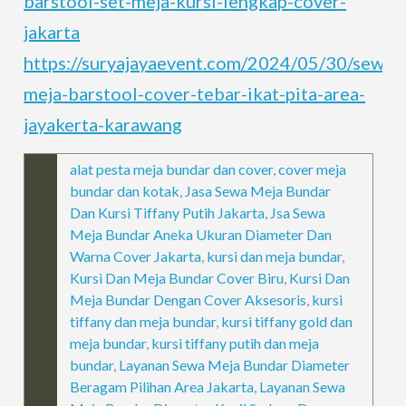
barstool-set-meja-kursi-lengkap-cover-
jakarta
https://suryajayaevent.com/2024/05/30/sewa-
meja-barstool-cover-tebar-ikat-pita-area-
jayakerta-karawang
alat pesta meja bundar dan cover
,
cover meja
bundar dan kotak
,
Jasa Sewa Meja Bundar
Dan Kursi Tiffany Putih Jakarta
,
Jsa Sewa
Meja Bundar Aneka Ukuran Diameter Dan
Warna Cover Jakarta
,
kursi dan meja bundar
,
Kursi Dan Meja Bundar Cover Biru
,
Kursi Dan
Meja Bundar Dengan Cover Aksesoris
,
kursi
tiffany dan meja bundar
,
kursi tiffany gold dan
meja bundar
,
kursi tiffany putih dan meja
bundar
,
Layanan Sewa Meja Bundar Diameter
Beragam Pilihan Area Jakarta
,
Layanan Sewa