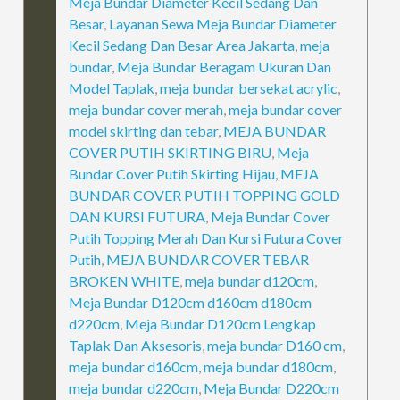
Meja Bundar Diameter Kecil Sedang Dan
Besar
,
Layanan Sewa Meja Bundar Diameter
Kecil Sedang Dan Besar Area Jakarta
,
meja
bundar
,
Meja Bundar Beragam Ukuran Dan
Model Taplak
,
meja bundar bersekat acrylic
,
meja bundar cover merah
,
meja bundar cover
model skirting dan tebar
,
MEJA BUNDAR
COVER PUTIH SKIRTING BIRU
,
Meja
Bundar Cover Putih Skirting Hijau
,
MEJA
BUNDAR COVER PUTIH TOPPING GOLD
DAN KURSI FUTURA
,
Meja Bundar Cover
Putih Topping Merah Dan Kursi Futura Cover
Putih
,
MEJA BUNDAR COVER TEBAR
BROKEN WHITE
,
meja bundar d120cm
,
Meja Bundar D120cm d160cm d180cm
d220cm
,
Meja Bundar D120cm Lengkap
Taplak Dan Aksesoris
,
meja bundar D160 cm
,
meja bundar d160cm
,
meja bundar d180cm
,
meja bundar d220cm
,
Meja Bundar D220cm