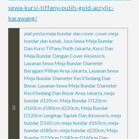
sewa-kursi-tiffany-putih-gold-acrylic-
karawang/
alat pesta meja bundar dan cover
,
cover meja
bundar dan kotak
,
Jasa Sewa Meja Bundar
Dan Kursi Tiffany Putih Jakarta
,
Kursi Dan
Meja Bundar Dengan Cover Aksesoris
,
Layanan Sewa Meja Bundar Diameter
Beragam Pilihan Area Jakarta
,
Layanan Sewa
Meja Bundar Diameter Kecil Sedang Dan
Besar
,
Layanan Sewa Meja Bundar Diameter
Kecil Sedang Dan Besar Area Jakarta
,
meja
bundar d120cm
,
Meja Bundar D120cm
d160cm d180cm d220cm
,
Meja Bundar
D120cm Lengkap Taplak Dan Aksesoris
,
meja
bundar D160 cm
,
meja bundar d160cm
,
meja
bundar d180cm
,
meja bundar d220cm
,
Meja
Bundar D220cm D180cm D160cm Dan