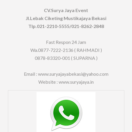
CV.Surya Jaya Event
Jl.Lebak Ciketing Mustikajaya Bekasi
Tlp.021-2210-5555/021-8262-2848
Fast Respon 24 Jam
Wa.0877-7222-2136 ( RAHMADI )
0878-83320-001 ( SUPARNA )
Email : www.suryajayabekasi@yahoo.com
Website : www.suryajaya.in