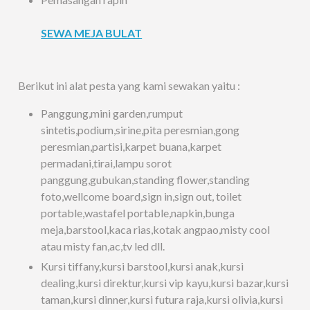
SEWA MEJA BULAT
Berikut ini alat pesta yang kami sewakan yaitu :
Panggung,mini garden,rumput
sintetis,podium,sirine,pita peresmian,gong
peresmian,partisi,karpet buana,karpet
permadani,tirai,lampu sorot
panggung,gubukan,standing flower,standing
foto,wellcome board,sign in,sign out, toilet
portable,wastafel portable,napkin,bunga
meja,barstool,kaca rias,kotak angpao,misty cool
atau misty fan,ac,tv led dll.
Kursi tiffany,kursi barstool,kursi anak,kursi
dealing,kursi direktur,kursi vip kayu,kursi bazar,kursi
taman,kursi dinner,kursi futura raja,kursi olivia,kursi