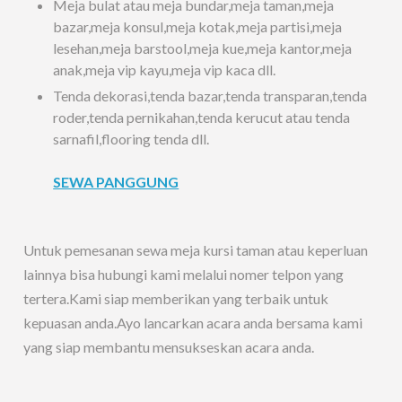
Meja bulat atau meja bundar,meja taman,meja
bazar,meja konsul,meja kotak,meja partisi,meja
lesehan,meja barstool,meja kue,meja kantor,meja
anak,meja vip kayu,meja vip kaca dll.
Tenda dekorasi,tenda bazar,tenda transparan,tenda
roder,tenda pernikahan,tenda kerucut atau tenda
sarnafil,flooring tenda dll.
SEWA PANGGUNG
Untuk pemesanan sewa meja kursi taman atau keperluan
lainnya bisa hubungi kami melalui nomer telpon yang
tertera.Kami siap memberikan yang terbaik untuk
kepuasan anda.Ayo lancarkan acara anda bersama kami
yang siap membantu mensukseskan acara anda.