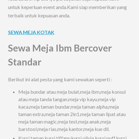
untuk keperluan event anda.Kami siap memberikan yang
terbaik untuk kepuasan anda.
SEWA MEJA KOTAK
Sewa Meja Ibm Bercover
Standar
Berikut ini alat pesta yang kami sewakan seperti :
Meja bundar atau meja bulat,meja ibm,meja konsul
atau meja tanda tangan,meja vip kayu,meja vip
kaca,meja taman bundar,meja taman alpha,meja
taman extra,meja taman 2in1,meja taman lipat atau
meja taman magic,meja test,meja anak,meja
barstool,meja rias,meja kantor,meja kue dll.
Kursi taman,kursi tiffany,kursi olivia,kursi puff,kursi