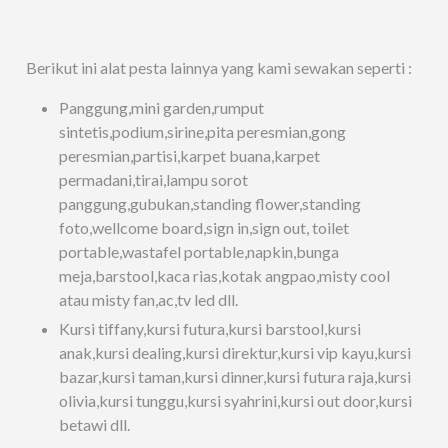
Berikut ini alat pesta lainnya yang kami sewakan seperti :
Panggung,mini garden,rumput
sintetis,podium,sirine,pita peresmian,gong
peresmian,partisi,karpet buana,karpet
permadani,tirai,lampu sorot
panggung,gubukan,standing flower,standing
foto,wellcome board,sign in,sign out, toilet
portable,wastafel portable,napkin,bunga
meja,barstool,kaca rias,kotak angpao,misty cool
atau misty fan,ac,tv led dll.
Kursi tiffany,kursi futura,kursi barstool,kursi
anak,kursi dealing,kursi direktur,kursi vip kayu,kursi
bazar,kursi taman,kursi dinner,kursi futura raja,kursi
olivia,kursi tunggu,kursi syahrini,kursi out door,kursi
betawi dll.