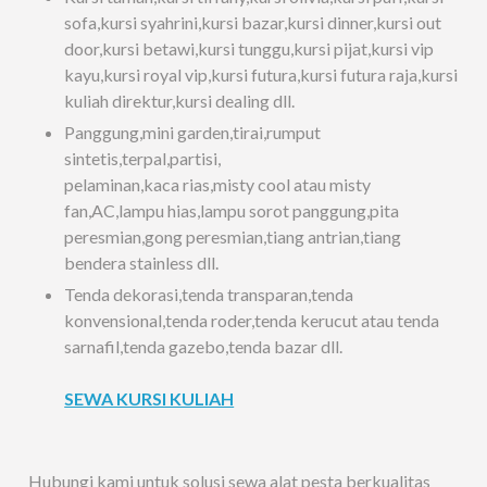
sofa,kursi syahrini,kursi bazar,kursi dinner,kursi out
door,kursi betawi,kursi tunggu,kursi pijat,kursi vip
kayu,kursi royal vip,kursi futura,kursi futura raja,kursi
kuliah direktur,kursi dealing dll.
Panggung,mini garden,tirai,rumput
sintetis,terpal,partisi,
pelaminan,kaca rias,misty cool atau misty
fan,AC,lampu hias,lampu sorot panggung,pita
peresmian,gong peresmian,tiang antrian,tiang
bendera stainless dll.
Tenda dekorasi,tenda transparan,tenda
konvensional,tenda roder,tenda kerucut atau tenda
sarnafil,tenda gazebo,tenda bazar dll.
SEWA KURSI KULIAH
Hubungi kami untuk solusi sewa alat pesta berkualitas