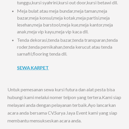
tunggu,kursi syahrini,kursi out door,kursi betawi dll.
Meja bulat atau meja bundar,meja taman,meja
bazar,meja konsul,meja kotak,meja partisi,meja
lesehan,meja barstool,meja kue,meja kantor,meja
anak,meja vip kayu,meja vip kaca dll.
Tenda dekorasi,tenda bazar,tenda transparan,tenda
roder,tenda pernikahan,tenda kerucut atau tenda
sarnafil,flooring tenda dll.
SEWA KARPET
Untuk pemesanan sewa kursi futura dan alat pesta bisa
hubungi kami melalui nomer telpon yang tertera.Kami siap
melayani anda dengan pelayanan terbaik.Ayo lancarkan
acara anda bersama CV.Surya Jaya Event kami yang siap
membantu mensukseskan acara anda.