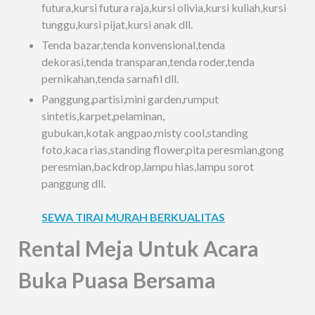
futura,kursi futura raja,kursi olivia,kursi kuliah,kursi
tunggu,kursi pijat,kursi anak dll.
Tenda bazar,tenda konvensional,tenda
dekorasi,tenda transparan,tenda roder,tenda
pernikahan,tenda sarnafil dll.
Panggung,partisi,mini garden,rumput
sintetis,karpet,pelaminan,
gubukan,kotak angpao,misty cool,standing
foto,kaca rias,standing flower,pita peresmian,gong
peresmian,backdrop,lampu hias,lampu sorot
panggung dll.
SEWA TIRAI MURAH BERKUALITAS
Rental Meja Untuk Acara
Buka Puasa Bersama