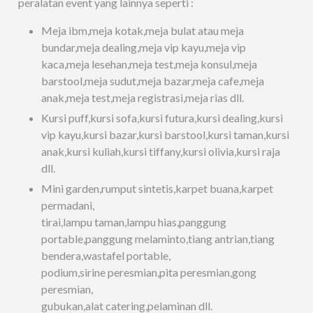
peralatan event yang lainnya seperti :
Meja ibm,meja kotak,meja bulat atau meja
bundar,meja dealing,meja vip kayu,meja vip
kaca,meja lesehan,meja test,meja konsul,meja
barstool,meja sudut,meja bazar,meja cafe,meja
anak,meja test,meja registrasi,meja rias dll.
Kursi puff,kursi sofa,kursi futura,kursi dealing,kursi
vip kayu,kursi bazar,kursi barstool,kursi taman,kursi
anak,kursi kuliah,kursi tiffany,kursi olivia,kursi raja
dll.
Mini garden,rumput sintetis,karpet buana,karpet
permadani,
tirai,lampu taman,lampu hias,panggung
portable,panggung melaminto,tiang antrian,tiang
bendera,wastafel portable,
podium,sirine peresmian,pita peresmian,gong
peresmian,
gubukan,alat catering,pelaminan dll.