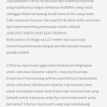
Jabodetabek.Partisi r8 terbuat dari material multiflek
yang kualitasnya bagus tentunya multiflek yang tebal
sehingga tidak nerawang.Sudah banyak lho yang sewa
bilik vaksinasi booster dari partisi r8 untuk bilik vaksinasi
dan kami menerima pemesanan untuk wilayah
JABODETABEK DAN SEKITARNYA.
Bilik partisi r8 tinggi nya 2,5 meter dan kami siap
menerima pemesanan dengan jumlah banyak maupun
jumlah sedikit.
CV.Surya Jaya Event juga menyediakan perlengkapan
untuk vaksinasi booster seperti : meja partisi,meja
kotak,kursi futura,tiang antrian,wastafel portable,tenda
untuk vaksinasi dll.Ayo percayakan saja kepada kami
untuk kebutuhan event anda.Kami siap memberikan yang
terbaik untuk kepuasan anda.Ayo lancarkan event anda
bersama CV.Surya Jaya Event yang siap mendukung