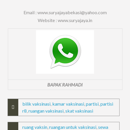
Email : www.suryajayabekasi@yahoo.com
Website : www.suryajaya.in
BAPAK RAHMADI
bilik vaksinasi
,
kamar vaksinasi
,
partisi
,
partisi
r8
,
ruangan vaksinasi
,
skat vaksinasi
ruang vaksin
,
ruangan untuk vaksinasi
,
sewa