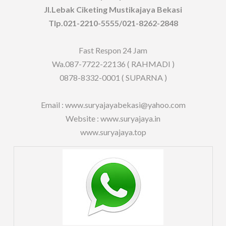
Jl.Lebak Ciketing Mustikajaya Bekasi
Tlp.021-2210-5555/021-8262-2848
Fast Respon 24 Jam
Wa.087-7722-22136 ( RAHMADI )
0878-8332-0001 ( SUPARNA )
Email : www.suryajayabekasi@yahoo.com
Website : www.suryajaya.in
www.suryajaya.top