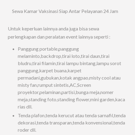
Sewa Kamar Vaksinasi Siap Antar Pelayanan 24 Jam
Untuk keperluan lainnya anda juga bisa sewa
perlengkapan dan peralatan event lainnya seperti :
Panggung portable,panggung
melaminto,backdrop,tirai loto,tirai daun,tirai
bludru,tirai filamin,tirai lampu bintang,lampu sorot
panggung,karpet buana,karpet
permadani,gubukan,kotak angpao,misty cool atau
misty fan,rumput sintetis,AC,Screen
proyektor,pelaminan,partisi,bunga meja,nomer
meja,standing foto,standing flower,mini garden,kaca
rias dll.
Tenda plafon,tenda kerucut atau tenda sarnafil,tenda
dekorasi,tenda transparan,tenda konvensional,tenda
roder dll.