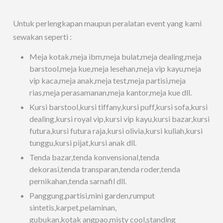
Untuk perlengkapan maupun peralatan event yang kami
sewakan seperti :
Meja kotak,meja ibm,meja bulat,meja dealing,meja
barstool,meja kue,meja lesehan,meja vip kayu,meja
vip kaca,meja anak,meja test,meja partisi,meja
rias,meja perasamanan,meja kantor,meja kue dll.
Kursi barstool,kursi tiffany,kursi puff,kursi sofa,kursi
dealing,kursi royal vip,kursi vip kayu,kursi bazar,kursi
futura,kursi futura raja,kursi olivia,kursi kuliah,kursi
tunggu,kursi pijat,kursi anak dll.
Tenda bazar,tenda konvensional,tenda
dekorasi,tenda transparan,tenda roder,tenda
pernikahan,tenda sarnafil dll.
Panggung,partisi,mini garden,rumput
sintetis,karpet,pelaminan,
gubukan,kotak angpao,misty cool,standing