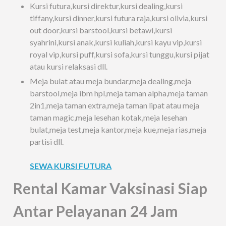
Kursi futura,kursi direktur,kursi dealing,kursi
tiffany,kursi dinner,kursi futura raja,kursi olivia,kursi
out door,kursi barstool,kursi betawi,kursi
syahrini,kursi anak,kursi kuliah,kursi kayu vip,kursi
royal vip,kursi puff,kursi sofa,kursi tunggu,kursi pijat
atau kursi relaksasi dll.
Meja bulat atau meja bundar,meja dealing,meja
barstool,meja ibm hpl,meja taman alpha,meja taman
2in1,meja taman extra,meja taman lipat atau meja
taman magic,meja lesehan kotak,meja lesehan
bulat,meja test,meja kantor,meja kue,meja rias,meja
partisi dll.
SEWA KURSI FUTURA
Rental Kamar Vaksinasi Siap
Antar Pelayanan 24 Jam