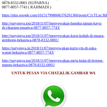
0878-8332-0001 (SUPARNA)
0877-8057-7743 ( RAHMADI )
https://plus.google.com/101517998606376291360/posts/C1cTLnc3h
http://suryajaya.top/2018/11/07/menyewakan-bangku-taman-kayu-
di-cikarang-pusatwa-0877-8057-7743/
http://suryajaya.top/2018/11/07/menyewakan-kursi-kuliah-di-muara-
gembong-bekasiwa-0878-8332-0001/
https://suryajaya.in/2018/11/07/menyewakan-kursi-vip-di-suka-
wangi-bekasiwa-0877-8057-7743/
http://suryajaya.top/2018/11/07/menyewakan-meja-bulat-di-bojong-
mangu-bekasiwa-0878-8332-0001/
UNTUK PESAN VIA CHAT,KLIK GAMBAR WA