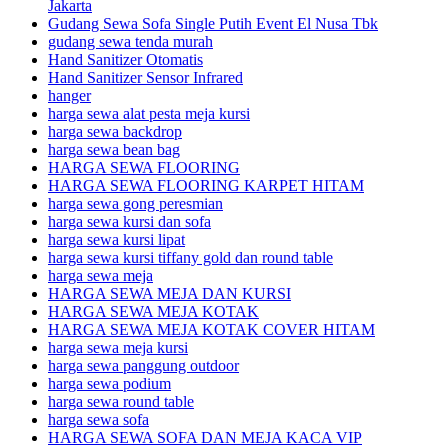
Jakarta
Gudang Sewa Sofa Single Putih Event El Nusa Tbk
gudang sewa tenda murah
Hand Sanitizer Otomatis
Hand Sanitizer Sensor Infrared
hanger
harga sewa alat pesta meja kursi
harga sewa backdrop
harga sewa bean bag
HARGA SEWA FLOORING
HARGA SEWA FLOORING KARPET HITAM
harga sewa gong peresmian
harga sewa kursi dan sofa
harga sewa kursi lipat
harga sewa kursi tiffany gold dan round table
harga sewa meja
HARGA SEWA MEJA DAN KURSI
HARGA SEWA MEJA KOTAK
HARGA SEWA MEJA KOTAK COVER HITAM
harga sewa meja kursi
harga sewa panggung outdoor
harga sewa podium
harga sewa round table
harga sewa sofa
HARGA SEWA SOFA DAN MEJA KACA VIP