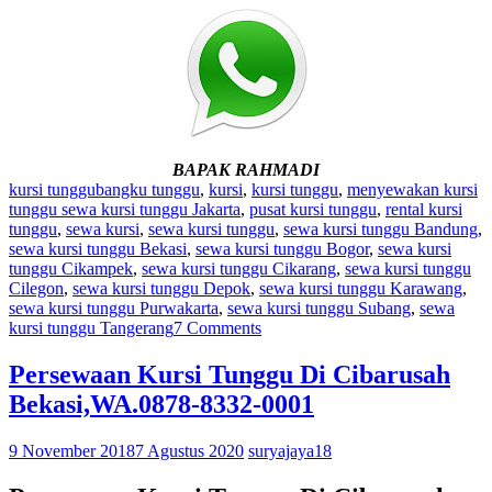
BAPAK RAHMADI
kursi tunggu
bangku tunggu
,
kursi
,
kursi tunggu
,
menyewakan kursi
tunggu sewa kursi tunggu Jakarta
,
pusat kursi tunggu
,
rental kursi
tunggu
,
sewa kursi
,
sewa kursi tunggu
,
sewa kursi tunggu Bandung
,
sewa kursi tunggu Bekasi
,
sewa kursi tunggu Bogor
,
sewa kursi
tunggu Cikampek
,
sewa kursi tunggu Cikarang
,
sewa kursi tunggu
Cilegon
,
sewa kursi tunggu Depok
,
sewa kursi tunggu Karawang
,
sewa kursi tunggu Purwakarta
,
sewa kursi tunggu Subang
,
sewa
kursi tunggu Tangerang
7 Comments
Persewaan Kursi Tunggu Di Cibarusah
Bekasi,WA.0878-8332-0001
9 November 2018
7 Agustus 2020
suryajaya18