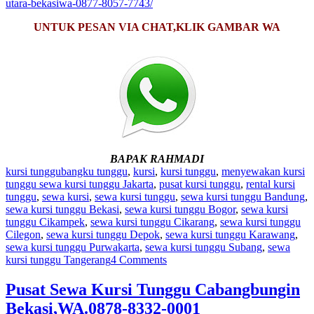
utara-bekasiwa-0877-8057-7743/
UNTUK PESAN VIA CHAT,KLIK GAMBAR WA
BAPAK RAHMADI
kursi tunggu
bangku tunggu
,
kursi
,
kursi tunggu
,
menyewakan kursi
tunggu sewa kursi tunggu Jakarta
,
pusat kursi tunggu
,
rental kursi
tunggu
,
sewa kursi
,
sewa kursi tunggu
,
sewa kursi tunggu Bandung
,
sewa kursi tunggu Bekasi
,
sewa kursi tunggu Bogor
,
sewa kursi
tunggu Cikampek
,
sewa kursi tunggu Cikarang
,
sewa kursi tunggu
Cilegon
,
sewa kursi tunggu Depok
,
sewa kursi tunggu Karawang
,
sewa kursi tunggu Purwakarta
,
sewa kursi tunggu Subang
,
sewa
kursi tunggu Tangerang
4 Comments
Pusat Sewa Kursi Tunggu Cabangbungin
Bekasi,WA.0878-8332-0001