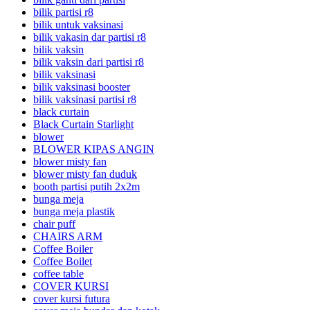
bilik partisi r8
bilik untuk vaksinasi
bilik vakasin dar partisi r8
bilik vaksin
bilik vaksin dari partisi r8
bilik vaksinasi
bilik vaksinasi booster
bilik vaksinasi partisi r8
black curtain
Black Curtain Starlight
blower
BLOWER KIPAS ANGIN
blower misty fan
blower misty fan duduk
booth partisi putih 2x2m
bunga meja
bunga meja plastik
chair puff
CHAIRS ARM
Coffee Boiler
Coffee Boilet
coffee table
COVER KURSI
cover kursi futura