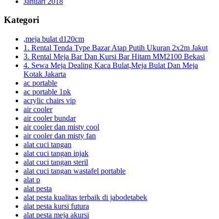
Januari 2018
Kategori
,meja bulat d120cm
1. Rental Tenda Type Bazar Atap Putih Ukuran 2x2m Jakut
3. Rental Meja Bar Dan Kursi Bar Hitam MM2100 Bekasi
4. Sewa Meja Dealing Kaca Bulat,Meja Bulat Dan Meja
Kotak Jakarta
ac portable
ac portable 1pk
acrylic chairs vip
air cooler
air cooler bundar
air cooler dan misty cool
air cooler dan misty fan
alat cuci tangan
alat cuci tangan injak
alat cuci tangan steril
alat cuci tangan wastafel portable
alat p
alat pesta
alat pesta kualitas terbaik di jabodetabek
alat pesta kursi futura
alat pesta meja akursi