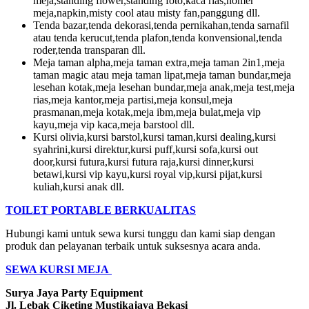
meja,standing flower,standing foto,kaca rias,nomer
meja,napkin,misty cool atau misty fan,panggung dll.
Tenda bazar,tenda dekorasi,tenda pernikahan,tenda sarnafil
atau tenda kerucut,tenda plafon,tenda konvensional,tenda
roder,tenda transparan dll.
Meja taman alpha,meja taman extra,meja taman 2in1,meja
taman magic atau meja taman lipat,meja taman bundar,meja
lesehan kotak,meja lesehan bundar,meja anak,meja test,meja
rias,meja kantor,meja partisi,meja konsul,meja
prasmanan,meja kotak,meja ibm,meja bulat,meja vip
kayu,meja vip kaca,meja barstool dll.
Kursi olivia,kursi barstol,kursi taman,kursi dealing,kursi
syahrini,kursi direktur,kursi puff,kursi sofa,kursi out
door,kursi futura,kursi futura raja,kursi dinner,kursi
betawi,kursi vip kayu,kursi royal vip,kursi pijat,kursi
kuliah,kursi anak dll.
TOILET PORTABLE BERKUALITAS
Hubungi kami untuk sewa kursi tunggu dan kami siap dengan
produk dan pelayanan terbaik untuk suksesnya acara anda.
SEWA KURSI MEJA
Surya Jaya Party Equipment
Jl. Lebak Ciketing Mustikajaya Bekasi