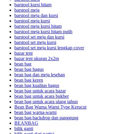
barstool kursi hitam
barstool meja
barstool meja dan kursi
barstool meja kursi
barstool meja kursi hitam
barstool meja kursi hitam putih
barstool set meja dan kursi
barstool set meja kursi
barstool set meja kursi lengkap cover
bazar tent
bazar tent ukuran 2x2m
bean bag
bean bag bagus
bean bag dan meja lesehan
bean bag keren
bean bag kualitas bagus
bean bag untuk acara bazar
bean bag untuk acara bukber
bean bag untuk acara ulang tahun
Bean Bag Warna Warni Type Kerucut
bean bag warna-warni
bean bag,backdrop dan panggung
BEANBAG
bilik ganti
bilik ganti dari partisi