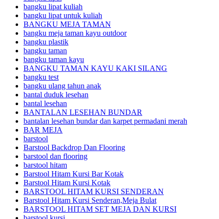
bangku lipat kuliah
bangku lipat untuk kuliah
BANGKU MEJA TAMAN
bangku meja taman kayu outdoor
bangku plastik
bangku taman
bangku taman kayu
BANGKU TAMAN KAYU KAKI SILANG
bangku test
bangku ulang tahun anak
bantal duduk lesehan
bantal lesehan
BANTALAN LESEHAN BUNDAR
bantalan lesehan bundar dan karpet permadani merah
BAR MEJA
barstool
Barstool Backdrop Dan Flooring
barstool dan flooring
barstool hitam
Barstool Hitam Kursi Bar Kotak
Barstool Hitam Kursi Kotak
BARSTOOL HITAM KURSI SENDERAN
Barstool Hitam Kursi Senderan,Meja Bulat
BARSTOOL HITAM SET MEJA DAN KURSI
barstool kursi