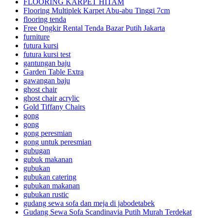
FLOORING KARPET HITAM
Flooring Multiplek Karpet Abu-abu Tinggi 7cm
flooring tenda
Free Ongkir Rental Tenda Bazar Putih Jakarta
furniture
futura kursi
futura kursi test
gantungan baju
Garden Table Extra
gawangan baju
ghost chair
ghost chair acrylic
Gold Tiffany Chairs
gong
gong
gong peresmian
gong untuk peresmian
gubugan
gubuk makanan
gubukan
gubukan catering
gubukan makanan
gubukan rustic
gudang sewa sofa dan meja di jabodetabek
Gudang Sewa Sofa Scandinavia Putih Murah Terdekat