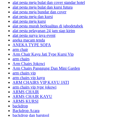
alat pesta meja bulat dan cover standar hotel
alat pesta meja bulat dan kursi futura
alat pesta meja bundar dan cover
alat pesta meja dan kursi
alat pesta meja kursi
alat pesta murah berkualitas di jabodetabek
alat pesta pelayanan 24 jam siap kirim
alat pesta surya jaya event
aneka macam tenda
ANEKA TYPE SOFA
arm chair
Arm Chair Kayu Jati Type Kursi Vip
arm chairs
Arm Chairs Jokowi
Arm Chairs Panggung Dan Mini Garden
arm chairs vip
arm chairs vip kayu
ARM CHAIRS VIP KAYU JATI
arm chairs vip type jokowi
ARMS CHAIR
ARMS CHAIR KAYU
ARMS KURSI
backdrop
Backdrop Acara
backdrop dan barstool