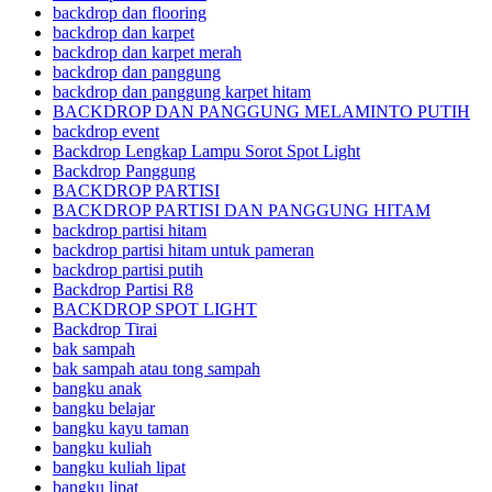
backdrop dan flooring
backdrop dan karpet
backdrop dan karpet merah
backdrop dan panggung
backdrop dan panggung karpet hitam
BACKDROP DAN PANGGUNG MELAMINTO PUTIH
backdrop event
Backdrop Lengkap Lampu Sorot Spot Light
Backdrop Panggung
BACKDROP PARTISI
BACKDROP PARTISI DAN PANGGUNG HITAM
backdrop partisi hitam
backdrop partisi hitam untuk pameran
backdrop partisi putih
Backdrop Partisi R8
BACKDROP SPOT LIGHT
Backdrop Tirai
bak sampah
bak sampah atau tong sampah
bangku anak
bangku belajar
bangku kayu taman
bangku kuliah
bangku kuliah lipat
bangku lipat