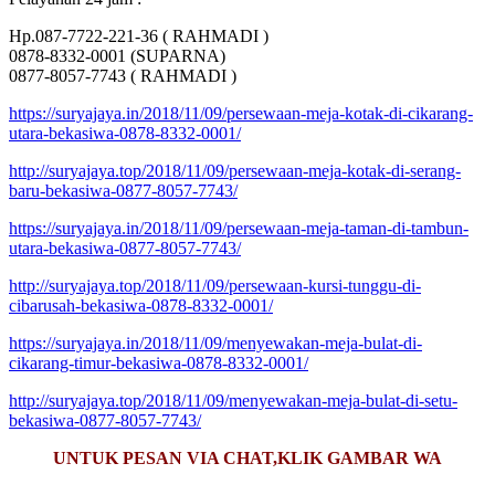
Hp.087-7722-221-36 ( RAHMADI )
0878-8332-0001 (SUPARNA)
0877-8057-7743 ( RAHMADI )
https://suryajaya.in/2018/11/09/persewaan-meja-kotak-di-cikarang-
utara-bekasiwa-0878-8332-0001/
http://suryajaya.top/2018/11/09/persewaan-meja-kotak-di-serang-
baru-bekasiwa-0877-8057-7743/
https://suryajaya.in/2018/11/09/persewaan-meja-taman-di-tambun-
utara-bekasiwa-0877-8057-7743/
http://suryajaya.top/2018/11/09/persewaan-kursi-tunggu-di-
cibarusah-bekasiwa-0878-8332-0001/
https://suryajaya.in/2018/11/09/menyewakan-meja-bulat-di-
cikarang-timur-bekasiwa-0878-8332-0001/
http://suryajaya.top/2018/11/09/menyewakan-meja-bulat-di-setu-
bekasiwa-0877-8057-7743/
UNTUK PESAN VIA CHAT,KLIK GAMBAR WA