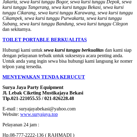
Jakarta, sewa kursi tunggu Bogor, sewa kursi tunggu Depok, sewa
kursi tunggu Tangerang, sewa kursi tunggu Bekasi, sewa kursi
tunggu Cikarang, sewa kursi tunggu Karawang, sewa kursi tunggu
Cikampek, sewa kursi tunggu Purwakarta, sewa kursi tunggu
Subang, sewa kursi tunggu Bandung, sewa kursi tunggu Cilegon
dan sekitarnya.
TOILET PORTABLE BERKUALITAS
Hubungi kami untuk
sewa kursi tunggu berkualitas
dan kami siap
dengan pelayanan terbaik untuk suksesnya acara penting anda.
Untuk anda yang ingin sewa bisa hubungi kami langsung ke nomer
telpon yang tersedia.
MENYEWAKAN TENDA KERUCUT
Surya Jaya Party Equipment
Jl. Lebak Ciketing Mustikajaya Bekasi
Tlp.021-221055.55 / 021-826228.48
E-mail : suryajayabekasi@yahoo.com
Website:
www.suryajaya.top
Pelayanan 24 jam :
Hp.08-777-2222-136 ( RAHMADI )