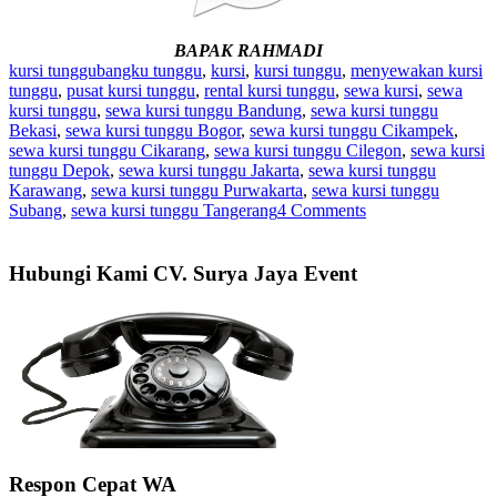
BAPAK RAHMADI
kursi tunggu
bangku tunggu
,
kursi
,
kursi tunggu
,
menyewakan kursi
tunggu
,
pusat kursi tunggu
,
rental kursi tunggu
,
sewa kursi
,
sewa
kursi tunggu
,
sewa kursi tunggu Bandung
,
sewa kursi tunggu
Bekasi
,
sewa kursi tunggu Bogor
,
sewa kursi tunggu Cikampek
,
sewa kursi tunggu Cikarang
,
sewa kursi tunggu Cilegon
,
sewa kursi
tunggu Depok
,
sewa kursi tunggu Jakarta
,
sewa kursi tunggu
Karawang
,
sewa kursi tunggu Purwakarta
,
sewa kursi tunggu
Subang
,
sewa kursi tunggu Tangerang
4 Comments
Hubungi Kami CV. Surya Jaya Event
Respon Cepat WA