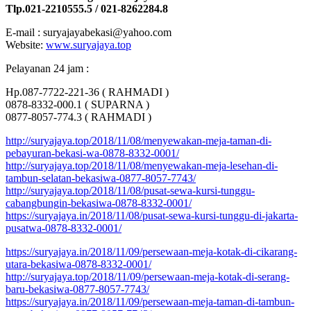
Tlp.021-2210555.5 / 021-8262284.8
E-mail : suryajayabekasi@yahoo.com
Website:
www.suryajaya.top
Pelayanan 24 jam :
Hp.087-7722-221-36 ( RAHMADI )
0878-8332-000.1 ( SUPARNA )
0877-8057-774.3 ( RAHMADI )
http://suryajaya.top/2018/11/08/menyewakan-meja-taman-di-
pebayuran-bekasi-wa-0878-8332-0001/
http://suryajaya.top/2018/11/08/menyewakan-meja-lesehan-di-
tambun-selatan-bekasiwa-0877-8057-7743/
http://suryajaya.top/2018/11/08/pusat-sewa-kursi-tunggu-
cabangbungin-bekasiwa-0878-8332-0001/
https://suryajaya.in/2018/11/08/pusat-sewa-kursi-tunggu-di-jakarta-
pusatwa-0878-8332-0001/
https://suryajaya.in/2018/11/09/persewaan-meja-kotak-di-cikarang-
utara-bekasiwa-0878-8332-0001/
http://suryajaya.top/2018/11/09/persewaan-meja-kotak-di-serang-
baru-bekasiwa-0877-8057-7743/
https://suryajaya.in/2018/11/09/persewaan-meja-taman-di-tambun-