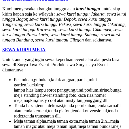
Kami menyewakan bangku tunggu atau
kursi tunggu
untuk siap
kirim kapan saja ke wilayah :
sewa kursi tunggu Jakarta, sewa kursi
tunggu Bogor, sewa kursi tunggu Depok, sewa kursi tunggu
Tangerang, sewa kursi tunggu Bekasi, sewa kursi tunggu Cikarang,
sewa kursi tunggu Karawang, sewa kursi tunggu Cikampek, sewa
kursi tunggu Purwakarta, sewa kursi tunggu Subang, sewa kursi
tunggu Bandung, sewa kursi tunggu Cilegon
dan sekitarnya.
SEWA KURSI MEJA
Untuk anda yang ingin sewa keperluan event atau alat pesta bisa
sewa di Surya Jaya Event. Produk sewa Surya Jaya Event
diantaranya :
Pelaminan,gubukan,kotak angpao,partisi,mini
garden,backdrop,
lampu hias,lampu sorot panggung,tirai,podium,sirine,bunga
meja,standing flower,standing foto,kaca rias,nomer
meja,napkin,misty cool atau misty fan,panggung dll.
Tenda bazar,tenda dekorasi,tenda pernikahan,tenda sarnafil
atau tenda kerucut,tenda plafon,tenda konvensional,tenda
roder,tenda transparan dll.
Meja taman alpha,meja taman extra,meja taman 2in1,meja
taman magic atau meja taman lipat,meja taman bundar,meja