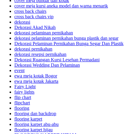
cover meja bundar dan kotak
cover meja kursi aneka model dan warna menarik
cross back chairs
cross back chairs vip
dekorasi
Dekorasi Akad Nikah
dekorasi pelaminan pernikahan
dekorasi pelaminan pernikahan bunga plastik dan segar
Dekorasi Pelaminan Pernikahan Bunga Segar Dan Plastik
dekorasi pernikahan
dekorasi resepsi pernikahan
Dekorasi Ruangan Kursi Lesehan Permadani
Dekorasi Wedding Dan Pelaminan
event
ewa meja kotak Bogor
ewa meja kotak Jakarta
Fairy Light
fairy lights
flip chart
flipchart
flooring
flooring dan backdrop
flooring karpet
flooring karpet abu-abu
flooring karpet hijau