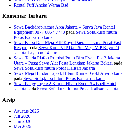
Rental Puff Aneka Warna Bsd
Komentar Terbaru
Sewa Backdrop Acara Area Jakarta – Surya Jaya Rental
Equipment 0877-8057-7743
pada
Sewa Sofa,kursi futura
Polos Kalisari Jakarta
Sewa Kursi Dan Meja VIP Kayu Daerah Jakarta Pusat Fast
Respon
pada
Sewa Kursi VIP Dan Set Meja VIP Kayu Di
Jakarta Layanan 24 Jam
Sewa Tenda Plafon Rumbai Putih Biru Event Pik 2 Jakarta
Utara – Pusat Sewa Alat Pesta Lengkap Jakarta Bekasi
pada
Sewa Sofa,kursi futura Polos Kalisari Jakarta
Sewa Meja Bundar Taplak Hitam Runner Gold Area Jakarta
pada
Sewa Sofa,kursi futura Polos Kalisari Jakarta
Sewa Panggung 6x2 Karpet Hitam Event Swisbell Hotel
Jakarta
pada
Sewa Sofa,kursi futura Polos Kalisari Jakarta
Arsip
Agustus 2026
Juli 2026
Juni 2026
Mei 2026