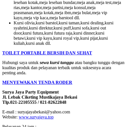
lesehan kotak,meja lesehan bundar,meja anak,meja test,meja
rias,meja kantor,meja partisi,meja konsul,meja
prasmanan,meja kotak,meja ibm,meja bulat,meja vip
kayu,meja vip kaca,meja barstool dll.
Kursi olivia,kursi barstol,kursi taman,kursi dealing,kursi
syahrini,kursi direktur,kursi puff,kursi sofa,kursi out
door,kursi futura,kursi futura raja,kursi dinner,kursi
betawi,kursi vip kayu,kursi royal vip,kursi pijat,kursi
kuliah,kursi anak dll.
TOILET PORTABLE BERSIH DAN SEHAT
Hubungi saya untuk
sewa kursi tunggu
atau bangku tunggu dengan
kualitas produk dan pelayanan terbaik untuk suksesnya acara
penting anda.
MENYEWAKAN TENDA RODER
Surya Jaya Party Equipment
Jl. Lebak Ciketing Mustikajaya Bekasi
Tlp.021-22105555 / 021-82622848
E-mail : suryajayabekasi@yahoo.com
Website:
www.suryajaya.top
Pelayanan 24 jam :