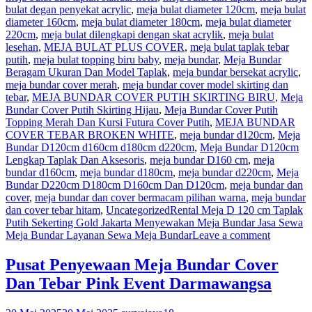
bulat degan penyekat acrylic
,
meja bulat diameter 120cm
,
meja bulat
diameter 160cm
,
meja bulat diameter 180cm
,
meja bulat diameter
220cm
,
meja bulat dilengkapi dengan skat acrylik
,
meja bulat
lesehan
,
MEJA BULAT PLUS COVER
,
meja bulat taplak tebar
putih
,
meja bulat topping biru baby
,
meja bundar
,
Meja Bundar
Beragam Ukuran Dan Model Taplak
,
meja bundar bersekat acrylic
,
meja bundar cover merah
,
meja bundar cover model skirting dan
tebar
,
MEJA BUNDAR COVER PUTIH SKIRTING BIRU
,
Meja
Bundar Cover Putih Skirting Hijau
,
Meja Bundar Cover Putih
Topping Merah Dan Kursi Futura Cover Putih
,
MEJA BUNDAR
COVER TEBAR BROKEN WHITE
,
meja bundar d120cm
,
Meja
Bundar D120cm d160cm d180cm d220cm
,
Meja Bundar D120cm
Lengkap Taplak Dan Aksesoris
,
meja bundar D160 cm
,
meja
bundar d160cm
,
meja bundar d180cm
,
meja bundar d220cm
,
Meja
Bundar D220cm D180cm D160cm Dan D120cm
,
meja bundar dan
cover
,
meja bundar dan cover bermacam pilihan warna
,
meja bundar
dan cover tebar hitam
,
Uncategorized
Rental Meja D 120 cm Taplak
Putih Sekerting Gold Jakarta Menyewakan Meja Bundar Jasa Sewa
Meja Bundar Layanan Sewa Meja Bundar
Leave a comment
Pusat Penyewaan Meja Bundar Cover
Dan Tebar Pink Event Darmawangsa