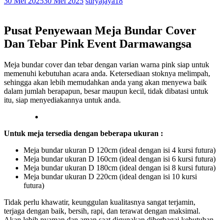
30 Mei 2025
30 Mei 2025
suryajaya18
Pusat Penyewaan Meja Bundar Cover
Dan Tebar Pink Event Darmawangsa
Meja bundar cover dan tebar dengan varian warna pink siap untuk
memenuhi kebutuhan acara anda. Ketersediaan stoknya melimpah,
sehingga akan lebih memudahkan anda yang akan menyewa baik
dalam jumlah berapapun, besar maupun kecil, tidak dibatasi untuk
itu, siap menyediakannya untuk anda.
Untuk meja tersedia dengan beberapa ukuran :
Meja bundar ukuran D 120cm (ideal dengan isi 4 kursi futura)
Meja bundar ukuran D 160cm (ideal dengan isi 6 kursi futura)
Meja bundar ukuran D 180cm (ideal dengan isi 8 kursi futura)
Meja bundar ukuran D 220cm (ideal dengan isi 10 kursi
futura)
Tidak perlu khawatir, keunggulan kualitasnya sangat terjamin,
terjaga dengan baik, bersih, rapi, dan terawat dengan maksimal.
Akan lebih nyaman dan aman saat digunakan diberbagai kebutuhan.