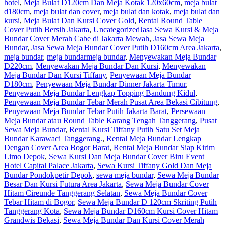
hotel
,
Meja Bulat D120cm Dan Meja Kotak 120x60cm
,
meja bulat
d180cm
,
meja bulat dan cover
,
meja bulat dan kotak
,
meja bulat dan
kursi
,
Meja Bulat Dan Kursi Cover Gold
,
Rental Round Table
Cover Putih Bersih Jakarta
,
Uncategorized
Jasa Sewa Kursi & Meja
Bundar Cover Merah Cabe di Jakarta Mewah
,
Jasa Sewa Meja
Bundar
,
Jasa Sewa Meja Bundar Cover Putih D160cm Area Jakarta
,
meja bundar
,
meja bundarmeja bundar
,
Menyewakan Meja Bundar
D220cm
,
Menyewakan Meja Bundar Dan Kursi
,
Menyewakan
Meja Bundar Dan Kursi Tiffany
,
Penyewaan Meja Bundar
D180cm
,
Penyewaan Meja Bundar Dinner Jakarta Timur
,
Penyewaan Meja Bundar Lengkap Topping Bandung Kidul
,
Penyewaan Meja Bundar Tebar Merah Pusat Area Bekasi Cibitung
,
Penyewaan Meja Bundar Tebar Putih Jakarta Barat
,
Persewaan
Meja Bundar atau Round Table Karang Tengah Tanggerang
,
Pusat
Sewa Meja Bundar
,
Rental Kursi Tiffany Putih Satu Set Meja
Bundar Karawaci Tanggerang.
,
Rental Meja Bundar Lengkap
Dengan Cover Area Bogor Barat
,
Rental Meja Bundar Siap Kirim
Limo Depok
,
Sewa Kursi Dan Meja Bundar Cover Biru Event
Hotel Capital Palace Jakarta
,
Sewa Kursi Tiffany Gold Dan Meja
Bundar Pondokpetir Depok
,
sewa meja bundar
,
Sewa Meja Bundar
Besar Dan Kursi Futura Area Jakarta
,
Sewa Meja Bundar Cover
Hitam Cireunde Tanggerang Selatan
,
Sewa Meja Bundar Cover
Tebar Hitam di Bogor
,
Sewa Meja Bundar D 120cm Skriting Putih
Tanggerang Kota
,
Sewa Meja Bundar D160cm Kursi Cover Hitam
Grandwis Bekasi
,
Sewa Meja Bundar Dan Kursi Cover Merah