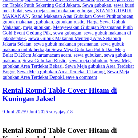
cm Taplak Putih Sekerting Gold Jakarta
,
Sewa gubukan
,
sewa kursi
meja bulat
,
sewa meja stand makanan gubugan
,
STAND GUBUK
MAKANAN
,
Stand Makanan Atau Gubukan Cover Putih
gubugan
,
gubuk makanan
,
gubukan
,
gubukan rustic
,
Harga Sewa Gubuk
Makanan
,
meja gubukan
,
Menyewakan Gubugan Prasmanan Putih
Gold Event Gedung Ptik
,
sewa gubugan
,
sewa gubuk makanan di
jabodetabek
,
Sewa Gubuk Makanan Menteng Atas Setiabudi
Jakarta Selatan
,
sewa gubuk makanan prasmanan
,
sewa gubuk
makanan untuk berbagai Sewa Meja Gubukan Putih Dan Meja
Bulat D120cm Jakartamacam acara
,
sewa gubukan
,
sewa gubukan
makanan
,
Sewa Gubukan Rustic
,
sewa meja gubukan
,
Sewa Meja
gubukan Area Terdekat Bekasi
,
Sewa Meja gubukan Area Terdekat
Bogor
,
Sewa Meja gubukan Area Terdekat Cikarang
,
Sewa Meja
gubukan Area Terdekat Depok
Leave a comment
Rental Round Table Cover Hitam di
Kuningan Jaksel
9 Juni 2025
9 Juni 2025
suryajaya18
Rental Round Table Cover Hitam di