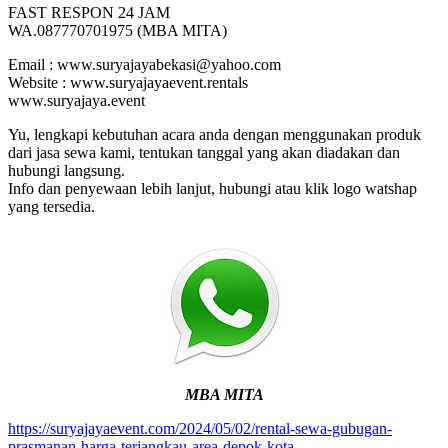
FAST RESPON 24 JAM
WA.087770701975 (MBA MITA)
Email : www.suryajayabekasi@yahoo.com
Website : www.suryajayaevent.rentals
www.suryajaya.event
Yu, lengkapi kebutuhan acara anda dengan menggunakan produk
dari jasa sewa kami, tentukan tanggal yang akan diadakan dan
hubungi langsung.
Info dan penyewaan lebih lanjut, hubungi atau klik logo watshap
yang tersedia.
MBA MITA
https://suryajayaevent.com/2024/05/02/rental-sewa-gubugan-
prasmanan-harga-terjangkau-area-depok-kota