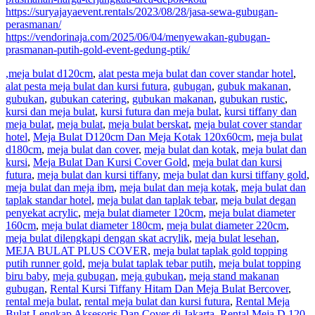
https://suryajayaevent.rentals/2023/08/28/jasa-sewa-gubugan-
perasmanan/
https://vendorinaja.com/2025/06/04/menyewakan-gubugan-
prasmanan-putih-gold-event-gedung-ptik/
,meja bulat d120cm
,
alat pesta meja bulat dan cover standar hotel
,
alat pesta meja bulat dan kursi futura
,
gubugan
,
gubuk makanan
,
gubukan
,
gubukan catering
,
gubukan makanan
,
gubukan rustic
,
kursi dan meja bulat
,
kursi futura dan meja bulat
,
kursi tiffany dan
meja bulat
,
meja bulat
,
meja bulat berskat
,
meja bulat cover standar
hotel
,
Meja Bulat D120cm Dan Meja Kotak 120x60cm
,
meja bulat
d180cm
,
meja bulat dan cover
,
meja bulat dan kotak
,
meja bulat dan
kursi
,
Meja Bulat Dan Kursi Cover Gold
,
meja bulat dan kursi
futura
,
meja bulat dan kursi tiffany
,
meja bulat dan kursi tiffany gold
,
meja bulat dan meja ibm
,
meja bulat dan meja kotak
,
meja bulat dan
taplak standar hotel
,
meja bulat dan taplak tebar
,
meja bulat degan
penyekat acrylic
,
meja bulat diameter 120cm
,
meja bulat diameter
160cm
,
meja bulat diameter 180cm
,
meja bulat diameter 220cm
,
meja bulat dilengkapi dengan skat acrylik
,
meja bulat lesehan
,
MEJA BULAT PLUS COVER
,
meja bulat taplak gold topping
putih runner gold
,
meja bulat taplak tebar putih
,
meja bulat topping
biru baby
,
meja gubugan
,
meja gubukan
,
meja stand makanan
gubugan
,
Rental Kursi Tiffany Hitam Dan Meja Bulat Bercover
,
rental meja bulat
,
rental meja bulat dan kursi futura
,
Rental Meja
Bulat Lengkap Aksesoris Dan Cover di Jakarta
,
Rental Meja D 120