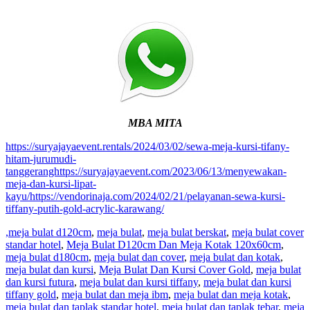
MBA MITA
https://suryajayaevent.rentals/2024/03/02/sewa-meja-kursi-tifany-
hitam-jurumudi-
tanggeranghttps://suryajayaevent.com/2023/06/13/menyewakan-
meja-dan-kursi-lipat-
kayu/https://vendorinaja.com/2024/02/21/pelayanan-sewa-kursi-
tiffany-putih-gold-acrylic-karawang/
,meja bulat d120cm
,
meja bulat
,
meja bulat berskat
,
meja bulat cover
standar hotel
,
Meja Bulat D120cm Dan Meja Kotak 120x60cm
,
meja bulat d180cm
,
meja bulat dan cover
,
meja bulat dan kotak
,
meja bulat dan kursi
,
Meja Bulat Dan Kursi Cover Gold
,
meja bulat
dan kursi futura
,
meja bulat dan kursi tiffany
,
meja bulat dan kursi
tiffany gold
,
meja bulat dan meja ibm
,
meja bulat dan meja kotak
,
meja bulat dan taplak standar hotel
,
meja bulat dan taplak tebar
,
meja