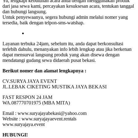
Yu, lengkapi kebutuhan acara anda dengan menggunakan produk
dari jasa sewa kami, percayakan kesuksesan acara, tentukan tanggal
dan hubungi langsung.
Untuk penyewaanya, segera hubungi admin melalui nomer yang
tersedia, baik dengan telpon-sms-watshap.
Layanan terbuka 24jam, sebelum itu, anda dapat berkonsultasi
terlebih dahulu, menanyakan info lebih lengkap atau jika berkenan
dapat mensurvai langsung produk yang akan disewa dengan
mendatangi gudang sewa didaerah pusat bekasi.
Berikut nomer dan alamat lengkapnya :
CV.SURYA JAYA EVENT
JL.LEBAK CIKETING MUSTIKA JAYA BEKASI
FAST RESPON 24 JAM
WA.087770701975 (MBA MITA)
Email : www.suryajayabekasi@yahoo.com
Website : www.suryajayaevent.rentals
www.suryajaya.event
HUBUNGI!