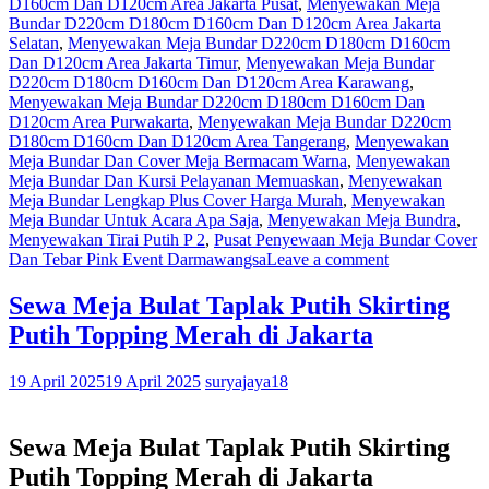
D160cm Dan D120cm Area Jakarta Pusat
,
Menyewakan Meja
Bundar D220cm D180cm D160cm Dan D120cm Area Jakarta
Selatan
,
Menyewakan Meja Bundar D220cm D180cm D160cm
Dan D120cm Area Jakarta Timur
,
Menyewakan Meja Bundar
D220cm D180cm D160cm Dan D120cm Area Karawang
,
Menyewakan Meja Bundar D220cm D180cm D160cm Dan
D120cm Area Purwakarta
,
Menyewakan Meja Bundar D220cm
D180cm D160cm Dan D120cm Area Tangerang
,
Menyewakan
Meja Bundar Dan Cover Meja Bermacam Warna
,
Menyewakan
Meja Bundar Dan Kursi Pelayanan Memuaskan
,
Menyewakan
Meja Bundar Lengkap Plus Cover Harga Murah
,
Menyewakan
Meja Bundar Untuk Acara Apa Saja
,
Menyewakan Meja Bundra
,
Menyewakan Tirai Putih P 2
,
Pusat Penyewaan Meja Bundar Cover
Dan Tebar Pink Event Darmawangsa
Leave a comment
Sewa Meja Bulat Taplak Putih Skirting
Putih Topping Merah di Jakarta
19 April 2025
19 April 2025
suryajaya18
Sewa Meja Bulat Taplak Putih Skirting
Putih Topping Merah di Jakarta