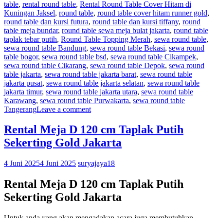
table
,
rental round table
,
Rental Round Table Cover Hitam di
Kuningan Jaksel
,
round table
,
round table cover hitam runner gold
,
round table dan kursi futura
,
round table dan kursi tiffany
,
round
table meja bundar
,
round table sewa meja bulat jakarta
,
round table
taplak tebar putih
,
Round Table Topping Merah
,
sewa round table
,
sewa round table Bandung
,
sewa round table Bekasi
,
sewa round
table bogor
,
sewa round table bsd
,
sewa round table Cikampek
,
sewa round table Cikarang
,
sewa round table Depok
,
sewa round
table jakarta
,
sewa round table jakarta barat
,
sewa round table
jakarta pusat
,
sewa round table jakarta selatan
,
sewa round table
jakarta timur
,
sewa round table jakarta utara
,
sewa round table
Karawang
,
sewa round table Purwakarta
,
sewa round table
Tangerang
Leave a comment
Rental Meja D 120 cm Taplak Putih
Sekerting Gold Jakarta
4 Juni 2025
4 Juni 2025
suryajaya18
Rental Meja D 120 cm Taplak Putih
Sekerting Gold Jakarta
Untuk anda yang akan mengadakan acara juga membutuhkan