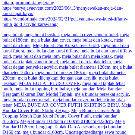
hitam-jurumudi-tanggerang
https://suryajayaevent.com/2023/06/13/menyewakan-meja-dan-
kursi-lipat-kayu/
https://vendorinaja.com/2024/02/21/pelayanan-sewa-kursi-tiffany-
putih-gold-acrylic-karawang/
meja bulat
,
meja bulat berskat
,
meja bulat cover standar hotel
,
meja
bulat d180cm
,
meja bulat dan cover
,
meja bulat dan kotak
,
meja
bulat dan kursi
,
Meja Bulat Dan Kursi Cover Gold
,
meja bulat dan
kursi futura
,
meja bulat dan kursi tiffany
,
meja bulat dan kursi tiffany
gold
,
meja bulat dan meja ibm
,
meja bulat dan meja kotak
,
meja
bulat dan taplak standar hotel
,
meja bulat dan taplak tebar
,
meja
bulat degan penyekat acrylic
,
meja bulat diameter 120cm
,
meja bulat
diameter 160cm
,
meja bulat diameter 180cm
,
meja bulat diameter
220cm
,
meja bulat dilengkapi dengan skat acrylik
,
meja bulat
lesehan
,
MEJA BULAT PLUS COVER
,
meja bulat taplak tebar
putih
,
meja bulat topping biru baby
,
meja bundar
,
Meja Bundar
Beragam Ukuran Dan Model Taplak
,
meja bundar bersekat acrylic
,
meja bundar cover merah
,
meja bundar cover model skirting dan
tebar
,
MEJA BUNDAR COVER PUTIH SKIRTING BIRU
,
Meja
Bundar Cover Putih Skirting Hijau
,
Meja Bundar Cover Putih
Topping Merah Dan Kursi Futura Cover Putih
,
meja bundar
d120cm
,
Meja Bundar D120cm d160cm d180cm d220cm
,
Meja
Bundar D120cm Lengkap Taplak Dan Aksesoris
,
meja bundar
D160 cm
,
meja bundar d160cm
,
Uncategorized
harga sewa round