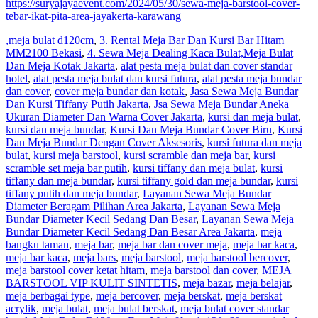
https://suryajayaevent.com/2024/05/30/sewa-meja-barstool-cover-
tebar-ikat-pita-area-jayakerta-karawang
,meja bulat d120cm
,
3. Rental Meja Bar Dan Kursi Bar Hitam
MM2100 Bekasi
,
4. Sewa Meja Dealing Kaca Bulat,Meja Bulat
Dan Meja Kotak Jakarta
,
alat pesta meja bulat dan cover standar
hotel
,
alat pesta meja bulat dan kursi futura
,
alat pesta meja bundar
dan cover
,
cover meja bundar dan kotak
,
Jasa Sewa Meja Bundar
Dan Kursi Tiffany Putih Jakarta
,
Jsa Sewa Meja Bundar Aneka
Ukuran Diameter Dan Warna Cover Jakarta
,
kursi dan meja bulat
,
kursi dan meja bundar
,
Kursi Dan Meja Bundar Cover Biru
,
Kursi
Dan Meja Bundar Dengan Cover Aksesoris
,
kursi futura dan meja
bulat
,
kursi meja barstool
,
kursi scramble dan meja bar
,
kursi
scramble set meja bar putih
,
kursi tiffany dan meja bulat
,
kursi
tiffany dan meja bundar
,
kursi tiffany gold dan meja bundar
,
kursi
tiffany putih dan meja bundar
,
Layanan Sewa Meja Bundar
Diameter Beragam Pilihan Area Jakarta
,
Layanan Sewa Meja
Bundar Diameter Kecil Sedang Dan Besar
,
Layanan Sewa Meja
Bundar Diameter Kecil Sedang Dan Besar Area Jakarta
,
meja
bangku taman
,
meja bar
,
meja bar dan cover meja
,
meja bar kaca
,
meja bar kaca
,
meja bars
,
meja barstool
,
meja barstool bercover
,
meja barstool cover ketat hitam
,
meja barstool dan cover
,
MEJA
BARSTOOL VIP KULIT SINTETIS
,
meja bazar
,
meja belajar
,
meja berbagai type
,
meja bercover
,
meja berskat
,
meja berskat
acrylik
,
meja bulat
,
meja bulat berskat
,
meja bulat cover standar