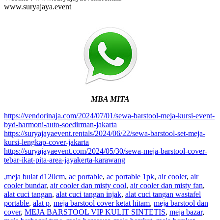
www.suryajaya.event
MBA MITA
https://vendorinaja.com/2024/07/01/sewa-barstool-meja-kursi-event-
byd-harmoni-auto-soedirman-jakarta
https://suryajayaevent.rentals/2024/06/22/sewa-barstool-set-meja-
kursi-lengkap-cover-jakarta
https://suryajayaevent.com/2024/05/30/sewa-meja-barstool-cover-
tebar-ikat-pita-area-jayakerta-karawang
,meja bulat d120cm
,
ac portable
,
ac portable 1pk
,
air cooler
,
air
cooler bundar
,
air cooler dan misty cool
,
air cooler dan misty fan
,
alat cuci tangan
,
alat cuci tangan injak
,
alat cuci tangan wastafel
portable
,
alat p
,
meja barstool cover ketat hitam
,
meja barstool dan
cover
,
MEJA BARSTOOL VIP KULIT SINTETIS
,
meja bazar
,