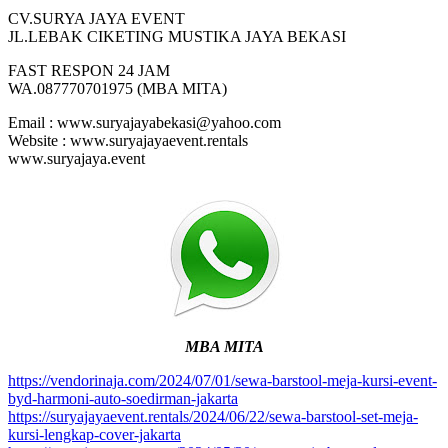
CV.SURYA JAYA EVENT
JL.LEBAK CIKETING MUSTIKA JAYA BEKASI
FAST RESPON 24 JAM
WA.087770701975 (MBA MITA)
Email : www.suryajayabekasi@yahoo.com
Website : www.suryajayaevent.rentals
www.suryajaya.event
MBA MITA
https://vendorinaja.com/2024/07/01/sewa-barstool-meja-kursi-event-
byd-harmoni-auto-soedirman-jakarta
https://suryajayaevent.rentals/2024/06/22/sewa-barstool-set-meja-
kursi-lengkap-cover-jakarta