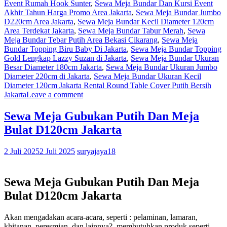
Event Rumah Hook Sunter
,
Sewa Meja Bundar Dan Kursi Event
Akhir Tahun Harga Promo Area Jakarta
,
Sewa Meja Bundar Jumbo
D220cm Area Jakarta
,
Sewa Meja Bundar Kecil Diameter 120cm
Area Terdekat Jakarta
,
Sewa Meja Bundar Tabur Merah
,
Sewa
Meja Bundar Tebar Putih Area Bekasi Cikarang
,
Sewa Meja
Bundar Topping Biru Baby Di Jakarta
,
Sewa Meja Bundar Topping
Gold Lengkap Lazzy Suzan di Jakarta
,
Sewa Meja Bundar Ukuran
Besar Diameter 180cm Jakarta
,
Sewa Meja Bundar Ukuran Jumbo
Diameter 220cm di Jakarta
,
Sewa Meja Bundar Ukuran Kecil
Diameter 120cm Jakarta Rental Round Table Cover Putih Bersih
Jakarta
Leave a comment
Sewa Meja Gubukan Putih Dan Meja
Bulat D120cm Jakarta
2 Juli 2025
2 Juli 2025
suryajaya18
Sewa Meja Gubukan Putih Dan Meja
Bulat D120cm Jakarta
Akan mengadakan acara-acara, seperti : pelaminan, lamaran,
khitanan, peresmian, dan lainnya?, membutuhkan produk seperti