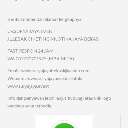
Berikut nomer dan alamat lengkapnya :
CV.SURYA JAYA EVENT
JL.LEBAK CIKETING MUSTIKA JAYA BEKASI
FAST RESPON 24 JAM
WA.087770701975 (MBA MITA)
Email : www.suryajayabekasi@yahoo.com
Website : www.suryajayaevent.rentals
www.suryajaya.event
Info dan penyewan lebih lanjut, hubungi atau klik logo
watshap yang tersedia.