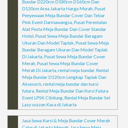
Bundar D220cm D180cm D160cm Dan
D120cm Area Jakarta Harga Murah
,
Pusat
Penyewaan Meja Bundar Cover Dan Tebar
Pink Event Darmawangsa
,
Pusat Perentalan
Alat Pesta Meja Bundar Dan Cover Standar
Hotel
,
Pusat Sewa Meja Bundar Beragam
Ukuran Dan Model Taplak
,
Pusat Sewa Meja
Bundar Beragam Ukuran Dan Model Taplak
Di Jakarta
,
Pusat Sewa Meja Bundar Cover
Merah
,
Pusat Sewa Meja Bundar Cover
Merah Di Jakarta
,
rental meja bundar
,
Rental
Meja Bundar D120cm Lengkap Taplak Dan
Aksesoris
,
rental meja bundar dan kursi
futura
,
Rental Meja Bundar Dan Kursi Futura
Event LPSK Cibitung
,
Rental Meja Bundar Set
Lazy suzzan Kaca di Jakarta
Jasa Sewa Kursi & Meja Bundar Cover Merah
Cabe di Jakarta Mewah
,
Jasa Sewa Meja