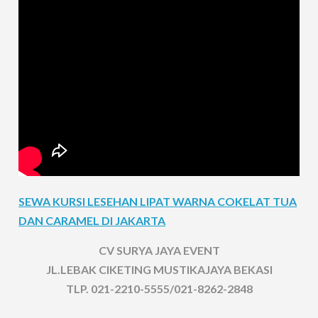
SEWA KURSI LESEHAN LIPAT WARNA COKELAT TUA
DAN CARAMEL DI JAKARTA
CV SURYA JAYA EVENT
JL.LEBAK CIKETING MUSTIKAJAYA BEKASI
TLP. 021-2210-5555/021-8262-2848