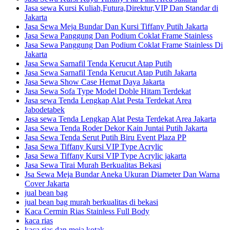
Jasa sewa Kursi Kuliah,Futura,Direktur,VIP Dan Standar di
Jakarta
Jasa Sewa Meja Bundar Dan Kursi Tiffany Putih Jakarta
Jasa Sewa Panggung Dan Podium Coklat Frame Stainless
Jasa Sewa Panggung Dan Podium Coklat Frame Stainless Di
Jakarta
Jasa Sewa Sarnafil Tenda Kerucut Atap Putih
Jasa Sewa Sarnafil Tenda Kerucut Atap Putih Jakarta
Jasa Sewa Show Case Hemat Daya Jakarta
Jasa Sewa Sofa Type Model Doble Hitam Terdekat
Jasa sewa Tenda Lengkap Alat Pesta Terdekat Area
Jabodetabek
Jasa sewa Tenda Lengkap Alat Pesta Terdekat Area Jakarta
Jasa Sewa Tenda Roder Dekor Kain Juntai Putih Jakarta
Jasa Sewa Tenda Serut Putih Biru Event Plaza PP
Jasa Sewa Tiffany Kursi VIP Type Acrylic
Jasa Sewa Tiffany Kursi VIP Type Acrylic jakarta
Jasa Sewa Tirai Murah Berkualitas Bekasi
Jsa Sewa Meja Bundar Aneka Ukuran Diameter Dan Warna
Cover Jakarta
jual bean bag
jual bean bag murah berkualitas di bekasi
Kaca Cermin Rias Stainless Full Body
kaca rias
kaca rias dan meja kotak