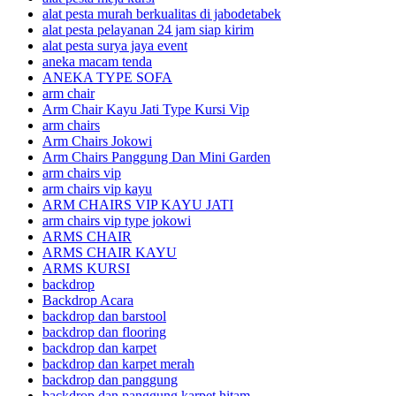
alat pesta murah berkualitas di jabodetabek
alat pesta pelayanan 24 jam siap kirim
alat pesta surya jaya event
aneka macam tenda
ANEKA TYPE SOFA
arm chair
Arm Chair Kayu Jati Type Kursi Vip
arm chairs
Arm Chairs Jokowi
Arm Chairs Panggung Dan Mini Garden
arm chairs vip
arm chairs vip kayu
ARM CHAIRS VIP KAYU JATI
arm chairs vip type jokowi
ARMS CHAIR
ARMS CHAIR KAYU
ARMS KURSI
backdrop
Backdrop Acara
backdrop dan barstool
backdrop dan flooring
backdrop dan karpet
backdrop dan karpet merah
backdrop dan panggung
backdrop dan panggung karpet hitam