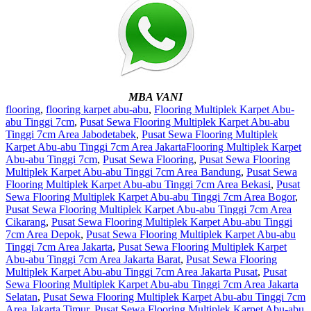
MBA VANI
flooring
,
flooring karpet abu-abu
,
Flooring Multiplek Karpet Abu-
abu Tinggi 7cm
,
Pusat Sewa Flooring Multiplek Karpet Abu-abu
Tinggi 7cm Area Jabodetabek
,
Pusat Sewa Flooring Multiplek
Karpet Abu-abu Tinggi 7cm Area Jakarta
Flooring Multiplek Karpet
Abu-abu Tinggi 7cm
,
Pusat Sewa Flooring
,
Pusat Sewa Flooring
Multiplek Karpet Abu-abu Tinggi 7cm Area Bandung
,
Pusat Sewa
Flooring Multiplek Karpet Abu-abu Tinggi 7cm Area Bekasi
,
Pusat
Sewa Flooring Multiplek Karpet Abu-abu Tinggi 7cm Area Bogor
,
Pusat Sewa Flooring Multiplek Karpet Abu-abu Tinggi 7cm Area
Cikarang
,
Pusat Sewa Flooring Multiplek Karpet Abu-abu Tinggi
7cm Area Depok
,
Pusat Sewa Flooring Multiplek Karpet Abu-abu
Tinggi 7cm Area Jakarta
,
Pusat Sewa Flooring Multiplek Karpet
Abu-abu Tinggi 7cm Area Jakarta Barat
,
Pusat Sewa Flooring
Multiplek Karpet Abu-abu Tinggi 7cm Area Jakarta Pusat
,
Pusat
Sewa Flooring Multiplek Karpet Abu-abu Tinggi 7cm Area Jakarta
Selatan
,
Pusat Sewa Flooring Multiplek Karpet Abu-abu Tinggi 7cm
Area Jakarta Timur
,
Pusat Sewa Flooring Multiplek Karpet Abu-abu