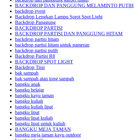
BACKDROP DAN PANGGUNG MELAMINTO PUTIH
backdrop event
Backdrop Lengkap Lampu Sorot Spot Light
Backdrop Panggung
BACKDROP PARTISI
BACKDROP PARTISI DAN PANGGUNG HITAM
backdrop partisi hitam
backdrop partisi hitam untuk pameran
backdrop partisi putih
Backdrop Partisi R8
BACKDROP SPOT LIGHT
Backdrop Tirai
bak sampah
bak sampah atau tong sampah
bangku anak
bangku belajar
bangku kayu taman
bangku kuliah
bangku kuliah lipat
bangku lipat
bangku lipat kuliah
bangku lipat untuk kuliah
BANGKU MEJA TAMAN
bangku meja taman kayu outdoor