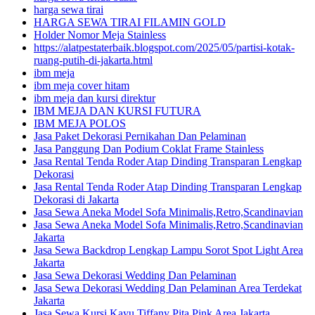
harga sewa tirai
HARGA SEWA TIRAI FILAMIN GOLD
Holder Nomor Meja Stainless
https://alatpestaterbaik.blogspot.com/2025/05/partisi-kotak-
ruang-putih-di-jakarta.html
ibm meja
ibm meja cover hitam
ibm meja dan kursi direktur
IBM MEJA DAN KURSI FUTURA
IBM MEJA POLOS
Jasa Paket Dekorasi Pernikahan Dan Pelaminan
Jasa Panggung Dan Podium Coklat Frame Stainless
Jasa Rental Tenda Roder Atap Dinding Transparan Lengkap
Dekorasi
Jasa Rental Tenda Roder Atap Dinding Transparan Lengkap
Dekorasi di Jakarta
Jasa Sewa Aneka Model Sofa Minimalis,Retro,Scandinavian
Jasa Sewa Aneka Model Sofa Minimalis,Retro,Scandinavian
Jakarta
Jasa Sewa Backdrop Lengkap Lampu Sorot Spot Light Area
Jakarta
Jasa Sewa Dekorasi Wedding Dan Pelaminan
Jasa Sewa Dekorasi Wedding Dan Pelaminan Area Terdekat
Jakarta
Jasa Sewa Kursi Kayu Tiffany Pita Pink Area Jakarta