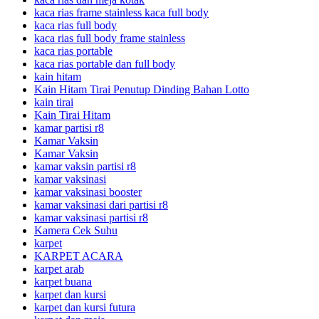
kaca rias frame stainless kaca full body
kaca rias full body
kaca rias full body frame stainless
kaca rias portable
kaca rias portable dan full body
kain hitam
Kain Hitam Tirai Penutup Dinding Bahan Lotto
kain tirai
Kain Tirai Hitam
kamar partisi r8
Kamar Vaksin
Kamar Vaksin
kamar vaksin partisi r8
kamar vaksinasi
kamar vaksinasi booster
kamar vaksinasi dari partisi r8
kamar vaksinasi partisi r8
Kamera Cek Suhu
karpet
KARPET ACARA
karpet arab
karpet buana
karpet dan kursi
karpet dan kursi futura