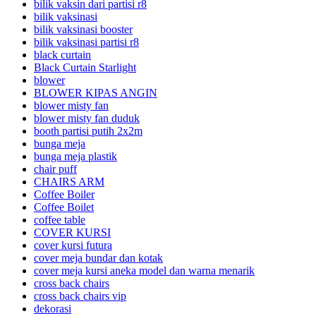
bilik vaksin dari partisi r8
bilik vaksinasi
bilik vaksinasi booster
bilik vaksinasi partisi r8
black curtain
Black Curtain Starlight
blower
BLOWER KIPAS ANGIN
blower misty fan
blower misty fan duduk
booth partisi putih 2x2m
bunga meja
bunga meja plastik
chair puff
CHAIRS ARM
Coffee Boiler
Coffee Boilet
coffee table
COVER KURSI
cover kursi futura
cover meja bundar dan kotak
cover meja kursi aneka model dan warna menarik
cross back chairs
cross back chairs vip
dekorasi