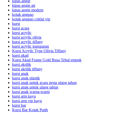
kipas angin
kipas angin air
kipas angin modern
kotak angpao
kotak angpao coklat vip
kursi
kursi acara
kursi acrylic
kursi acrylic olivia
kursi acrylic tiffany
kursi acrylic transparan
Kursi Acrylic Type Olivia Tiffany
kursi akad
Kursi Akad Frame Gold Busa Tebal empuk
kursi akrilik
kursi akrilik tiffany
kursi anak
kursi anak plastik
kursi anak untuk acara pesta ulang tahun
kursi anak untuk ulang tahun
kursi anak warna-warni
kursi arm kayu
kursi arm vip kayu
kursi bar
Kursi Bar Kotak Putih