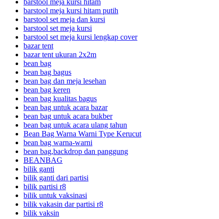
barstool meja kursi hitam
barstool meja kursi hitam putih
barstool set meja dan kursi
barstool set meja kursi
barstool set meja kursi lengkap cover
bazar tent
bazar tent ukuran 2x2m
bean bag
bean bag bagus
bean bag dan meja lesehan
bean bag keren
bean bag kualitas bagus
bean bag untuk acara bazar
bean bag untuk acara bukber
bean bag untuk acara ulang tahun
Bean Bag Warna Warni Type Kerucut
bean bag warna-warni
bean bag,backdrop dan panggung
BEANBAG
bilik ganti
bilik ganti dari partisi
bilik partisi r8
bilik untuk vaksinasi
bilik vakasin dar partisi r8
bilik vaksin