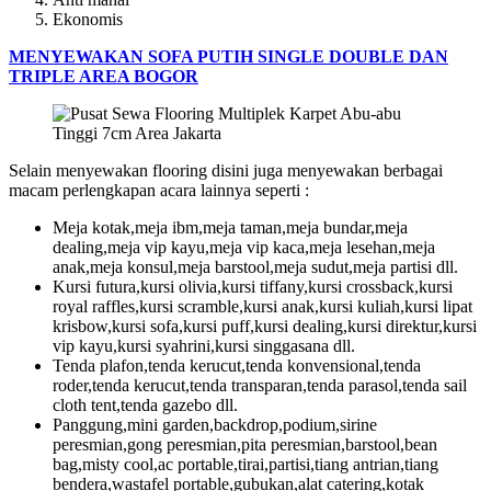
Ekonomis
MENYEWAKAN SOFA PUTIH SINGLE DOUBLE DAN
TRIPLE AREA BOGOR
Selain menyewakan flooring disini juga menyewakan berbagai
macam perlengkapan acara lainnya seperti :
Meja kotak,meja ibm,meja taman,meja bundar,meja
dealing,meja vip kayu,meja vip kaca,meja lesehan,meja
anak,meja konsul,meja barstool,meja sudut,meja partisi dll.
Kursi futura,kursi olivia,kursi tiffany,kursi crossback,kursi
royal raffles,kursi scramble,kursi anak,kursi kuliah,kursi lipat
krisbow,kursi sofa,kursi puff,kursi dealing,kursi direktur,kursi
vip kayu,kursi syahrini,kursi singgasana dll.
Tenda plafon,tenda kerucut,tenda konvensional,tenda
roder,tenda kerucut,tenda transparan,tenda parasol,tenda sail
cloth tent,tenda gazebo dll.
Panggung,mini garden,backdrop,podium,sirine
peresmian,gong peresmian,pita peresmian,barstool,bean
bag,misty cool,ac portable,tirai,partisi,tiang antrian,tiang
bendera,wastafel portable,gubukan,alat catering,kotak