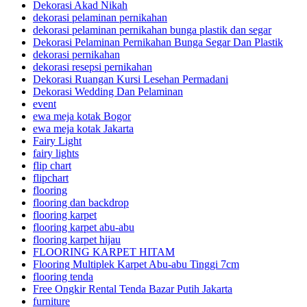
Dekorasi Akad Nikah
dekorasi pelaminan pernikahan
dekorasi pelaminan pernikahan bunga plastik dan segar
Dekorasi Pelaminan Pernikahan Bunga Segar Dan Plastik
dekorasi pernikahan
dekorasi resepsi pernikahan
Dekorasi Ruangan Kursi Lesehan Permadani
Dekorasi Wedding Dan Pelaminan
event
ewa meja kotak Bogor
ewa meja kotak Jakarta
Fairy Light
fairy lights
flip chart
flipchart
flooring
flooring dan backdrop
flooring karpet
flooring karpet abu-abu
flooring karpet hijau
FLOORING KARPET HITAM
Flooring Multiplek Karpet Abu-abu Tinggi 7cm
flooring tenda
Free Ongkir Rental Tenda Bazar Putih Jakarta
furniture