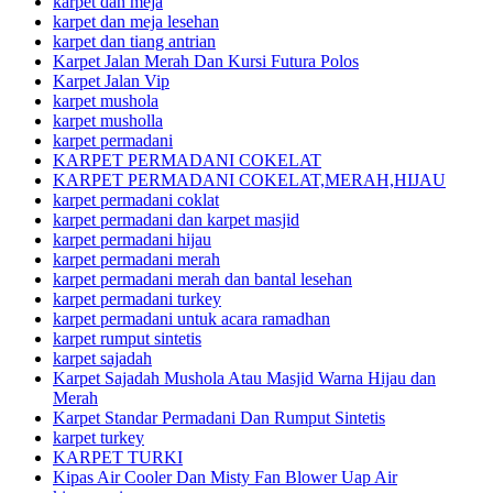
karpet dan meja
karpet dan meja lesehan
karpet dan tiang antrian
Karpet Jalan Merah Dan Kursi Futura Polos
Karpet Jalan Vip
karpet mushola
karpet musholla
karpet permadani
KARPET PERMADANI COKELAT
KARPET PERMADANI COKELAT,MERAH,HIJAU
karpet permadani coklat
karpet permadani dan karpet masjid
karpet permadani hijau
karpet permadani merah
karpet permadani merah dan bantal lesehan
karpet permadani turkey
karpet permadani untuk acara ramadhan
karpet rumput sintetis
karpet sajadah
Karpet Sajadah Mushola Atau Masjid Warna Hijau dan
Merah
Karpet Standar Permadani Dan Rumput Sintetis
karpet turkey
KARPET TURKI
Kipas Air Cooler Dan Misty Fan Blower Uap Air