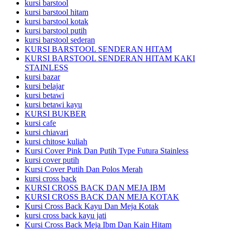
kursi barstool
kursi barstool hitam
kursi barstool kotak
kursi barstool putih
kursi barstool sederan
KURSI BARSTOOL SENDERAN HITAM
KURSI BARSTOOL SENDERAN HITAM KAKI
STAINLESS
kursi bazar
kursi belajar
kursi betawi
kursi betawi kayu
KURSI BUKBER
kursi cafe
kursi chiavari
kursi chitose kuliah
Kursi Cover Pink Dan Putih Type Futura Stainless
kursi cover putih
Kursi Cover Putih Dan Polos Merah
kursi cross back
KURSI CROSS BACK DAN MEJA IBM
KURSI CROSS BACK DAN MEJA KOTAK
Kursi Cross Back Kayu Dan Meja Kotak
kursi cross back kayu jati
Kursi Cross Back Meja Ibm Dan Kain Hitam