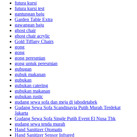
futura kursi
futura kursi test
gantungan baju
Garden Table Extra
gawangan baju
ghost chair
ghost chair acrylic
Gold Tiffany Chairs
gong
gong
gong peresmian
gong untuk peresmian
gubugan
gubuk makanan
gubukan
gubukan catering
gubukan makanan
gubukan rustic
gudang sewa sofa dan meja di jabodetabek
Gudang Sewa Sofa Scandinavia Putih Murah Terdekat
Jakarta
Gudang Sewa Sofa Single Putih Event El Nusa Tbk
gudang sewa tenda murah
Hand Sanitizer Otomatis
Hand Sanitizer Sensor Infrared