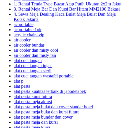
1. Rental Tenda Type Bazar Atap Putih Ukuran 2x2m Jakut
3. Rental Meja Bar Dan Kursi Bar Hitam MM2100 Bekasi
4. Sewa Meja Dealing Kaca Bulat,Meja Bulat Dan Meja
Kotak Jakarta
ac portable
ac portable 1pk
acrylic chairs vip
air cooler
air cooler bundar
air cooler dan misty cool
air cooler dan misty fan
alat cuci tangan
alat cuci tangan injak
alat cuci tangan steril
alat cuci tangan wastafel portable
alat p
alat pesta
alat pesta kualitas terbaik di jabodetabek
alat pesta kursi futura
alat pesta meja akursi
alat pesta meja bulat dan cover standar hotel
alat pesta meja bulat dan kursi futura
alat pesta meja bundar dan cover
alat pesta meja dan kursi
alat pesta meja kursi