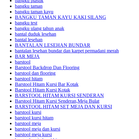
bangku plastik
bangku taman
bangku taman kayu
BANGKU TAMAN KAYU KAKI SILANG
bangku test
bangku ulang tahun anak
bantal duduk lesehan
bantal lesehan
BANTALAN LESEHAN BUNDAR
bantalan lesehan bundar dan karpet permadani merah
BAR MEJA
barstool
Barstool Backdrop Dan Flooring
barstool dan flooring
barstool hitam
Barstool Hitam Kursi Bar Kotak
Barstool Hitam Kursi Kotak
BARSTOOL HITAM KURSI SENDERAN
Barstool Hitam Kursi Senderan,Meja Bulat
BARSTOOL HITAM SET MEJA DAN KURSI
barstool kursi
barstool kursi hitam
barstool meja
barstool meja dan kursi
barstool meja kursi