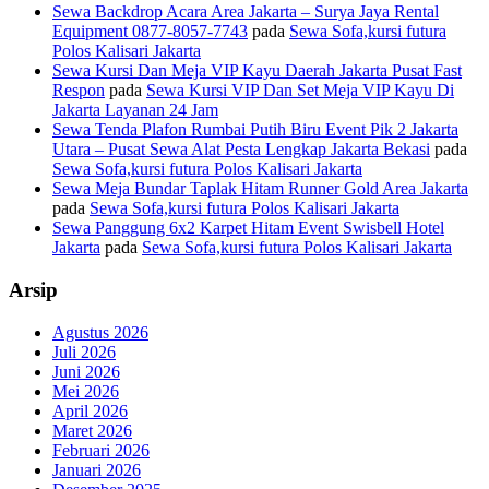
Sewa Backdrop Acara Area Jakarta – Surya Jaya Rental
Equipment 0877-8057-7743
pada
Sewa Sofa,kursi futura
Polos Kalisari Jakarta
Sewa Kursi Dan Meja VIP Kayu Daerah Jakarta Pusat Fast
Respon
pada
Sewa Kursi VIP Dan Set Meja VIP Kayu Di
Jakarta Layanan 24 Jam
Sewa Tenda Plafon Rumbai Putih Biru Event Pik 2 Jakarta
Utara – Pusat Sewa Alat Pesta Lengkap Jakarta Bekasi
pada
Sewa Sofa,kursi futura Polos Kalisari Jakarta
Sewa Meja Bundar Taplak Hitam Runner Gold Area Jakarta
pada
Sewa Sofa,kursi futura Polos Kalisari Jakarta
Sewa Panggung 6x2 Karpet Hitam Event Swisbell Hotel
Jakarta
pada
Sewa Sofa,kursi futura Polos Kalisari Jakarta
Arsip
Agustus 2026
Juli 2026
Juni 2026
Mei 2026
April 2026
Maret 2026
Februari 2026
Januari 2026