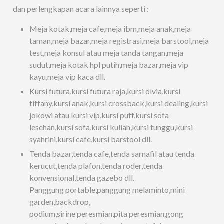
dan perlengkapan acara lainnya seperti :
Meja kotak,meja cafe,meja ibm,meja anak,meja
taman,meja bazar,meja registrasi,meja barstool,meja
test,meja konsul atau meja tanda tangan,meja
sudut,meja kotak hpl putih,meja bazar,meja vip
kayu,meja vip kaca dll.
Kursi futura,kursi futura raja,kursi olvia,kursi
tiffany,kursi anak,kursi crossback,kursi dealing,kursi
jokowi atau kursi vip,kursi puff,kursi sofa
lesehan,kursi sofa,kursi kuliah,kursi tunggu,kursi
syahrini,kursi cafe,kursi barstool dll.
Tenda bazar,tenda cafe,tenda sarnafil atau tenda
kerucut,tenda plafon,tenda roder,tenda
konvensional,tenda gazebo dll.
Panggung portable,panggung melaminto,mini
garden,backdrop,
podium,sirine peresmian,pita peresmian,gong