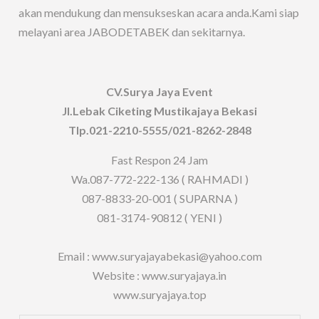
akan mendukung dan mensukseskan acara anda.Kami siap
melayani area JABODETABEK dan sekitarnya.
CV.Surya Jaya Event
Jl.Lebak Ciketing Mustikajaya Bekasi
Tlp.021-2210-5555/021-8262-2848
Fast Respon 24 Jam
Wa.087-772-222-136 ( RAHMADI )
087-8833-20-001 ( SUPARNA )
081-3174-90812 ( YENI )
Email : www.suryajayabekasi@yahoo.com
Website : www.suryajaya.in
www.suryajaya.top