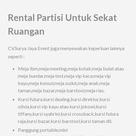
Rental Partisi Untuk Sekat
Ruangan
CV.Surya Jaya Event juga menyewakan keperluan lainnya
seperti :
Meja ibm,meja meeting,meja kotak,meja bulat atau
meja bundar,meja test,meja vip kaca,meja vip
kayu,meja konsul,meja sudut,meja anak,meja
taman,meja bazar,meja barstool,meja rias.
Kursi futura,kursi dealing,kursi direktur,kursi
olivia,kursi vip kayu atau kursi jokowi,kursi
tiffany,kursi syahrini,kursi crossback,kursi futura
raja,kursi bazar,kursi barstool,kursi taman dll.
Panggung portable,mini