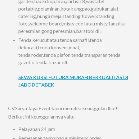
garden,backdrop,tirai,partisi r8,wastafel
portable,pelaminan,kotak angpao,gubukan,alat
catering,bunga meja,standing flower,standing
foto,welcome board,misty cool atau misty fan,pita
peresmian,gong peresmian,barstool dll.
Tenda kerucut atau tenda sarnafil,tenda
dekorasi,tenda konvensional,
tenda roder,tenda plafon,tenda transparan,tenda
gazebo,tenda bazar dll.
SEWA KURSI FUTURA MURAH BERKUALITAS DI
JABODETABEK
CV.Surya Jaya Event kami memiliki keunggulan lho!!!
Berikut ini keunggulannya yaitu :
Pelayanan 24 jam
Pemesanan tanpa harus minimum order