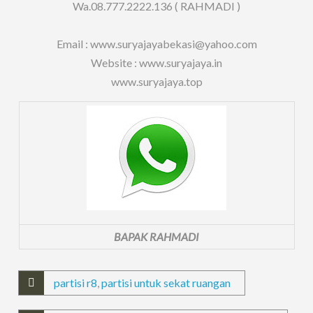
Wa.08.777.2222.136 ( RAHMADI )
Email : www.suryajayabekasi@yahoo.com
Website : www.suryajaya.in
www.suryajaya.top
BAPAK RAHMADI
partisi r8
,
partisi untuk sekat ruangan