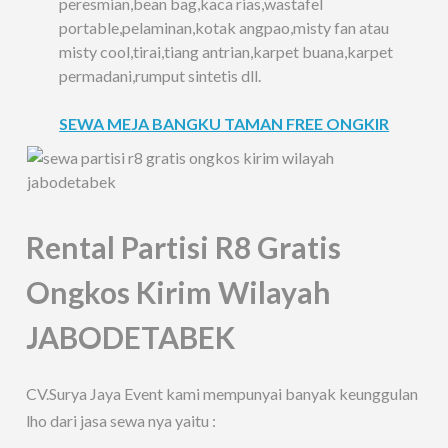
peresmian,bean bag,kaca rias,wastafel
portable,pelaminan,kotak angpao,misty fan atau
misty cool,tirai,tiang antrian,karpet buana,karpet
permadani,rumput sintetis dll.
SEWA MEJA BANGKU TAMAN FREE ONGKIR
Rental Partisi R8 Gratis
Ongkos Kirim Wilayah
JABODETABEK
CV.Surya Jaya Event kami mempunyai banyak keunggulan
lho dari jasa sewa nya yaitu :