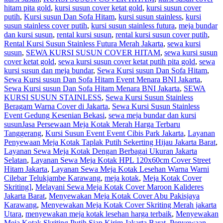
hitam pita gold
,
kursi susun cover ketat gold
,
kursi susun cover
putih
,
Kursi susun Dan Sofa Hitam
,
kursi susun stainless
,
kursi
susun stainless cover putih
,
kursi susun stainless futura
,
meja bundar
dan kursi susun
,
rental kursi susun
,
rental kursi susun cover putih
,
Rental Kursi Susun Stainless Futura Merah Jakarta
,
sewa kursi
susun
,
SEWA KURSI SUSUN COVER HITAM
,
sewa kursi susun
cover ketat gold
,
sewa kursi susun cover ketat putih pita gold
,
sewa
kursi susun dan meja bundar
,
Sewa Kursi susun Dan Sofa Hitam
,
Sewa Kursi susun Dan Sofa Hitam Event Menara BNI Jakarta
,
Sewa Kursi susun Dan Sofa Hitam Menara BNI Jakarta
,
SEWA
KURSI SUSUN STAINLESS
,
Sewa Kursi Susun Stainless
Beragam Warna Cover di Jakarta
,
Sewa Kursi Susun Stainless
Event Gedung Kesenian Bekasi
,
sewa meja bundar dan kursi
susun
Jasa Persewaan Meja Kotak Merah Harga Terbaru
Tanggerang
,
Kursi Susun Event Event Cibis Park Jakarta
,
Layanan
Penyewaan Meja Kotak Taplak Putih Sekerting Hijau Jakarta Barat
,
Layanan Sewa Meja Kotak Dengan Berbagai Ukuran Jakarta
Selatan
,
Layanan Sewa Meja Kotak HPL 120x60cm Cover Street
Hitam Jakarta
,
Layanan Sewa Meja Kotak Lesehan Warna Warni
Cilebar Telukjambe Karawang
,
meja kotak
,
Meja Kotak Cover
Skriting]
,
Melayani Sewa Meja Kotak Cover Maroon Kalideres
Jakarta Barat
,
Menyewakan Meja Kotak Cover Abu Pakisjaya
Karawang
,
Menyewakan Meja Kotak Cover Skriting Merah jakarta
Utara
,
menyewakan meja kotak lesehan harga terbaik
,
Menyewakan
Meja Kotak Skriting Putih Siap Kirim Jakarta Barat
,
Penyewaan