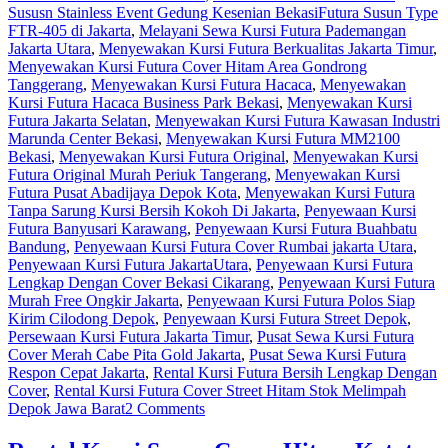
Sususn Stainless Event Gedung Kesenian BekasiFutura Susun Type
FTR-405 di Jakarta
,
Melayani Sewa Kursi Futura Pademangan
Jakarta Utara
,
Menyewakan Kursi Futura Berkualitas Jakarta Timur
,
Menyewakan Kursi Futura Cover Hitam Area Gondrong
Tanggerang
,
Menyewakan Kursi Futura Hacaca
,
Menyewakan
Kursi Futura Hacaca Business Park Bekasi
,
Menyewakan Kursi
Futura Jakarta Selatan
,
Menyewakan Kursi Futura Kawasan Industri
Marunda Center Bekasi
,
Menyewakan Kursi Futura MM2100
Bekasi
,
Menyewakan Kursi Futura Original
,
Menyewakan Kursi
Futura Original Murah Periuk Tangerang
,
Menyewakan Kursi
Futura Pusat Abadijaya Depok Kota
,
Menyewakan Kursi Futura
Tanpa Sarung Kursi Bersih Kokoh Di Jakarta
,
Penyewaan Kursi
Futura Banyusari Karawang
,
Penyewaan Kursi Futura Buahbatu
Bandung
,
Penyewaan Kursi Futura Cover Rumbai jakarta Utara
,
Penyewaan Kursi Futura JakartaUtara
,
Penyewaan Kursi Futura
Lengkap Dengan Cover Bekasi Cikarang
,
Penyewaan Kursi Futura
Murah Free Ongkir Jakarta
,
Penyewaan Kursi Futura Polos Siap
Kirim Cilodong Depok
,
Penyewaan Kursi Futura Street Depok
,
Persewaan Kursi Futura Jakarta Timur
,
Pusat Sewa Kursi Futura
Cover Merah Cabe Pita Gold Jakarta
,
Pusat Sewa Kursi Futura
Respon Cepat Jakarta
,
Rental Kursi Futura Bersih Lengkap Dengan
Cover
,
Rental Kursi Futura Cover Street Hitam Stok Melimpah
Depok Jawa Barat
2 Comments