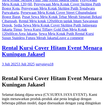
Meja Kotak 120×60
,
Penyewaan Meja Kotak Cover Skriting Putih
Bogor Kota
,
Penyewaan Meja Kotak Skriting Putih Tegalwaru
Purwakarta
,
Persewaan Meja Kotak Cover Street Cibungbulang
Bogor Barat
,
Pusat Sewa Meja Kotak Tebar Merah Sirnajati Bekasi
Cibarusah
,
Rental Meja kotak 120x60cm taplak hitam Sawangan
Depok
,
Sedia Sewa Meja Kotak Cover Skriting Putih Jatinegara
Jakarta Timur
,
Sewa Kursi Tiffany Gold Dan Meja Kotak
120x60cm Area Jakarta
,
Sewa Meja Kotak Putih Rental Kursi
Susun Stainless Futura Merah Jakarta
Leave a comment
Rental Kursi Cover Hitam Event Menara
Kuningan Jakasel
3 Juli 2025
3 Juli 2025
suryajaya18
Rental Kursi Cover Hitam Event Menara
Kuningan Jakasel
Selamat datang dijasa sewa (CV.SURYA JAYA EVENT). Kami
ingin menawarkan produk-produk alat pesta lengkap dengan
beberapa pilihan model, dapat disesuaikan dengan yang diinginkan