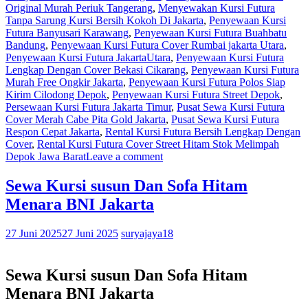
Original Murah Periuk Tangerang
,
Menyewakan Kursi Futura
Tanpa Sarung Kursi Bersih Kokoh Di Jakarta
,
Penyewaan Kursi
Futura Banyusari Karawang
,
Penyewaan Kursi Futura Buahbatu
Bandung
,
Penyewaan Kursi Futura Cover Rumbai jakarta Utara
,
Penyewaan Kursi Futura JakartaUtara
,
Penyewaan Kursi Futura
Lengkap Dengan Cover Bekasi Cikarang
,
Penyewaan Kursi Futura
Murah Free Ongkir Jakarta
,
Penyewaan Kursi Futura Polos Siap
Kirim Cilodong Depok
,
Penyewaan Kursi Futura Street Depok
,
Persewaan Kursi Futura Jakarta Timur
,
Pusat Sewa Kursi Futura
Cover Merah Cabe Pita Gold Jakarta
,
Pusat Sewa Kursi Futura
Respon Cepat Jakarta
,
Rental Kursi Futura Bersih Lengkap Dengan
Cover
,
Rental Kursi Futura Cover Street Hitam Stok Melimpah
Depok Jawa Barat
Leave a comment
Sewa Kursi susun Dan Sofa Hitam
Menara BNI Jakarta
27 Juni 2025
27 Juni 2025
suryajaya18
Sewa Kursi susun Dan Sofa Hitam
Menara BNI Jakarta