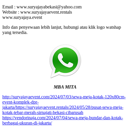
Email : www.suryajayabekasi@yahoo.com
Website : www.suryajayaevent.rentals
www.suryajaya.event
Info dan penyewaan lebih lanjut, hubungi atau klik logo watshap
yang tersedia.
MBA MITA
http://suryajayaevent.com/2024/07/03/sewa-meja-kotak-120x80cm-
event-komplek-dpr-
jakarta/https://suryajayaevent.rentals/2024/05/28/pusat-sewa-meja-
kotak-tebar-merah-sirnajati-bekasi-cibarusah
https://vendorinaja.com/2024/07/04/sewa-meja-bundar-dan-kotak-
berbagai-ukuran-di-jakarta/