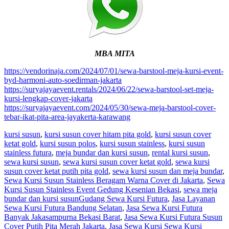
MBA MITA
https://vendorinaja.com/2024/07/01/sewa-barstool-meja-kursi-event-
byd-harmoni-auto-soedirman-jakarta
https://suryajayaevent.rentals/2024/06/22/sewa-barstool-set-meja-
kursi-lengkap-cover-jakarta
https://suryajayaevent.com/2024/05/30/sewa-meja-barstool-cover-
tebar-ikat-pita-area-jayakerta-karawang
kursi susun
,
kursi susun cover hitam pita gold
,
kursi susun cover
ketat gold
,
kursi susun polos
,
kursi susun stainless
,
kursi susun
stainless futura
,
meja bundar dan kursi susun
,
rental kursi susun
,
sewa kursi susun
,
sewa kursi susun cover ketat gold
,
sewa kursi
susun cover ketat putih pita gold
,
sewa kursi susun dan meja bundar
,
Sewa Kursi Susun Stainless Beragam Warna Cover di Jakarta
,
Sewa
Kursi Susun Stainless Event Gedung Kesenian Bekasi
,
sewa meja
bundar dan kursi susun
Gudang Sewa Kursi Futura
,
Jasa Layanan
Sewa Kursi Futura Bandung Selatan
,
Jasa Sewa Kursi Futura
Banyak Jakasampurna Bekasi Barat
,
Jasa Sewa Kursi Futura Susun
Cover Putih Pita Merah Jakarta
,
Jasa Sewa Kursi Sewa Kursi