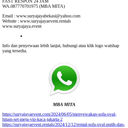
FAST RESPON 24 JAM
WA.087770701975 (MBA MITA)
Email : www.suryajayabekasi@yahoo.com
Website : www.suryajayaevent.rentals
www.suryajaya.event
Info dan penyewaan lebih lanjut, hubungi atau klik logo watshap
yang tersedia.
MBA MITA
https://suryajayaevent.com/2024/06/05/menyewakan-sofa-oval-
hitam-set-meja-vip-kaca-jakarta-2
https://suryajayaevent.rentals/2024/12/12/rental-sofa-oval-putih-dan-