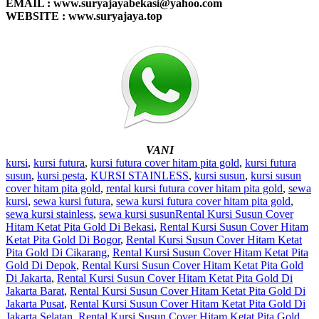
EMAIL : www.suryajayabekasi@yahoo.com
WEBSITE : www.suryajaya.top
VANI
kursi
,
kursi futura
,
kursi futura cover hitam pita gold
,
kursi futura
susun
,
kursi pesta
,
KURSI STAINLESS
,
kursi susun
,
kursi susun
cover hitam pita gold
,
rental kursi futura cover hitam pita gold
,
sewa
kursi
,
sewa kursi futura
,
sewa kursi futura cover hitam pita gold
,
sewa kursi stainless
,
sewa kursi susun
Rental Kursi Susun Cover
Hitam Ketat Pita Gold Di Bekasi
,
Rental Kursi Susun Cover Hitam
Ketat Pita Gold Di Bogor
,
Rental Kursi Susun Cover Hitam Ketat
Pita Gold Di Cikarang
,
Rental Kursi Susun Cover Hitam Ketat Pita
Gold Di Depok
,
Rental Kursi Susun Cover Hitam Ketat Pita Gold
Di Jakarta
,
Rental Kursi Susun Cover Hitam Ketat Pita Gold Di
Jakarta Barat
,
Rental Kursi Susun Cover Hitam Ketat Pita Gold Di
Jakarta Pusat
,
Rental Kursi Susun Cover Hitam Ketat Pita Gold Di
Jakarta Selatan
,
Rental Kursi Susun Cover Hitam Ketat Pita Gold