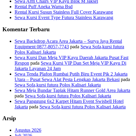
Sewa Arm Chairs VIP Kayu Blok M Jaksel
Rental Puff Aneka Warna Bsd
Rental Kursi Susun Stainless Full Cover Karawang
Sewa Kursi Event Type Futura Stainless Karawang
Komentar Terbaru
Sewa Backdrop Acara Area Jakarta – Surya Jaya Rental
Equipment 0877-8057-7743
pada
Sewa Sofa,kursi futura
Polos Kalisari Jakarta
Sewa Kursi Dan Meja VIP Kayu Daerah Jakarta Pusat Fast
Respon
pada
Sewa Kursi VIP Dan Set Meja VIP Kayu Di
Jakarta Layanan 24 Jam
Sewa Tenda Plafon Rumbai Putih Biru Event Pik 2 Jakarta
Utara – Pusat Sewa Alat Pesta Lengkap Jakarta Bekasi
pada
Sewa Sofa,kursi futura Polos Kalisari Jakarta
Sewa Meja Bundar Taplak Hitam Runner Gold Area Jakarta
pada
Sewa Sofa,kursi futura Polos Kalisari Jakarta
Sewa Panggung 6x2 Karpet Hitam Event Swisbell Hotel
Jakarta
pada
Sewa Sofa,kursi futura Polos Kalisari Jakarta
Arsip
Agustus 2026
Juli 2026