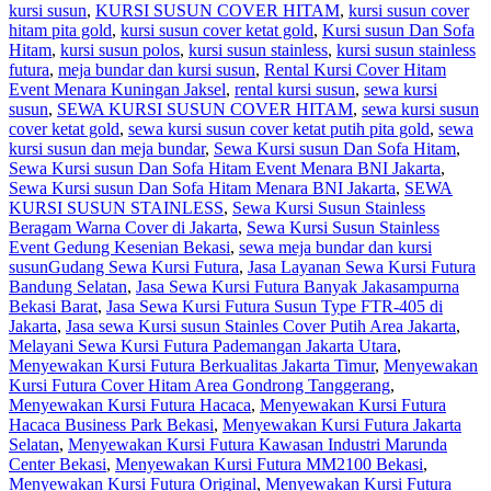
kursi susun
,
KURSI SUSUN COVER HITAM
,
kursi susun cover
hitam pita gold
,
kursi susun cover ketat gold
,
Kursi susun Dan Sofa
Hitam
,
kursi susun polos
,
kursi susun stainless
,
kursi susun stainless
futura
,
meja bundar dan kursi susun
,
Rental Kursi Cover Hitam
Event Menara Kuningan Jaksel
,
rental kursi susun
,
sewa kursi
susun
,
SEWA KURSI SUSUN COVER HITAM
,
sewa kursi susun
cover ketat gold
,
sewa kursi susun cover ketat putih pita gold
,
sewa
kursi susun dan meja bundar
,
Sewa Kursi susun Dan Sofa Hitam
,
Sewa Kursi susun Dan Sofa Hitam Event Menara BNI Jakarta
,
Sewa Kursi susun Dan Sofa Hitam Menara BNI Jakarta
,
SEWA
KURSI SUSUN STAINLESS
,
Sewa Kursi Susun Stainless
Beragam Warna Cover di Jakarta
,
Sewa Kursi Susun Stainless
Event Gedung Kesenian Bekasi
,
sewa meja bundar dan kursi
susun
Gudang Sewa Kursi Futura
,
Jasa Layanan Sewa Kursi Futura
Bandung Selatan
,
Jasa Sewa Kursi Futura Banyak Jakasampurna
Bekasi Barat
,
Jasa Sewa Kursi Futura Susun Type FTR-405 di
Jakarta
,
Jasa sewa Kursi susun Stainles Cover Putih Area Jakarta
,
Melayani Sewa Kursi Futura Pademangan Jakarta Utara
,
Menyewakan Kursi Futura Berkualitas Jakarta Timur
,
Menyewakan
Kursi Futura Cover Hitam Area Gondrong Tanggerang
,
Menyewakan Kursi Futura Hacaca
,
Menyewakan Kursi Futura
Hacaca Business Park Bekasi
,
Menyewakan Kursi Futura Jakarta
Selatan
,
Menyewakan Kursi Futura Kawasan Industri Marunda
Center Bekasi
,
Menyewakan Kursi Futura MM2100 Bekasi
,
Menyewakan Kursi Futura Original
,
Menyewakan Kursi Futura