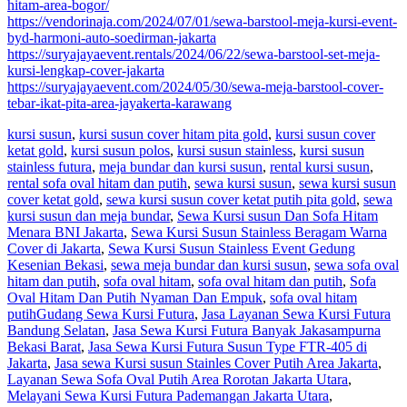
hitam-area-bogor/
https://vendorinaja.com/2024/07/01/sewa-barstool-meja-kursi-event-
byd-harmoni-auto-soedirman-jakarta
https://suryajayaevent.rentals/2024/06/22/sewa-barstool-set-meja-
kursi-lengkap-cover-jakarta
https://suryajayaevent.com/2024/05/30/sewa-meja-barstool-cover-
tebar-ikat-pita-area-jayakerta-karawang
kursi susun
,
kursi susun cover hitam pita gold
,
kursi susun cover
ketat gold
,
kursi susun polos
,
kursi susun stainless
,
kursi susun
stainless futura
,
meja bundar dan kursi susun
,
rental kursi susun
,
rental sofa oval hitam dan putih
,
sewa kursi susun
,
sewa kursi susun
cover ketat gold
,
sewa kursi susun cover ketat putih pita gold
,
sewa
kursi susun dan meja bundar
,
Sewa Kursi susun Dan Sofa Hitam
Menara BNI Jakarta
,
Sewa Kursi Susun Stainless Beragam Warna
Cover di Jakarta
,
Sewa Kursi Susun Stainless Event Gedung
Kesenian Bekasi
,
sewa meja bundar dan kursi susun
,
sewa sofa oval
hitam dan putih
,
sofa oval hitam
,
sofa oval hitam dan putih
,
Sofa
Oval Hitam Dan Putih Nyaman Dan Empuk
,
sofa oval hitam
putih
Gudang Sewa Kursi Futura
,
Jasa Layanan Sewa Kursi Futura
Bandung Selatan
,
Jasa Sewa Kursi Futura Banyak Jakasampurna
Bekasi Barat
,
Jasa Sewa Kursi Futura Susun Type FTR-405 di
Jakarta
,
Jasa sewa Kursi susun Stainles Cover Putih Area Jakarta
,
Layanan Sewa Sofa Oval Putih Area Rorotan Jakarta Utara
,
Melayani Sewa Kursi Futura Pademangan Jakarta Utara
,