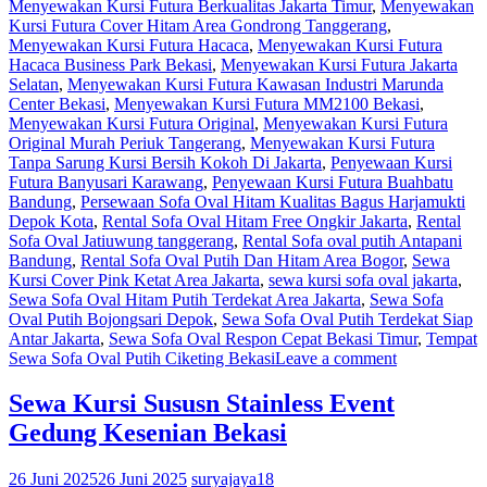
Menyewakan Kursi Futura Berkualitas Jakarta Timur
,
Menyewakan
Kursi Futura Cover Hitam Area Gondrong Tanggerang
,
Menyewakan Kursi Futura Hacaca
,
Menyewakan Kursi Futura
Hacaca Business Park Bekasi
,
Menyewakan Kursi Futura Jakarta
Selatan
,
Menyewakan Kursi Futura Kawasan Industri Marunda
Center Bekasi
,
Menyewakan Kursi Futura MM2100 Bekasi
,
Menyewakan Kursi Futura Original
,
Menyewakan Kursi Futura
Original Murah Periuk Tangerang
,
Menyewakan Kursi Futura
Tanpa Sarung Kursi Bersih Kokoh Di Jakarta
,
Penyewaan Kursi
Futura Banyusari Karawang
,
Penyewaan Kursi Futura Buahbatu
Bandung
,
Persewaan Sofa Oval Hitam Kualitas Bagus Harjamukti
Depok Kota
,
Rental Sofa Oval Hitam Free Ongkir Jakarta
,
Rental
Sofa Oval Jatiuwung tanggerang
,
Rental Sofa oval putih Antapani
Bandung
,
Rental Sofa Oval Putih Dan Hitam Area Bogor
,
Sewa
Kursi Cover Pink Ketat Area Jakarta
,
sewa kursi sofa oval jakarta
,
Sewa Sofa Oval Hitam Putih Terdekat Area Jakarta
,
Sewa Sofa
Oval Putih Bojongsari Depok
,
Sewa Sofa Oval Putih Terdekat Siap
Antar Jakarta
,
Sewa Sofa Oval Respon Cepat Bekasi Timur
,
Tempat
Sewa Sofa Oval Putih Ciketing Bekasi
Leave a comment
Sewa Kursi Sususn Stainless Event
Gedung Kesenian Bekasi
26 Juni 2025
26 Juni 2025
suryajaya18