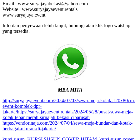
Email : www.suryajayabekasi@yahoo.com
Website : www.suryajayaevent.rentals
www.suryajaya.event
Info dan penyewaan lebih lanjut, hubungi atau klik logo watshap
yang tersedia.
MBA MITA
http://suryajayaevent.com/2024/07/03/sewa-meja-kotak-120x80cm-
event-komplek-dpr-
jakarta/https://suryajayaevent.rentals/2024/05/28/pusat-sewa-meja-
kotak-tebar-merah-sirnajati-bekasi-cibarusah
https://vendorinaja.com/2024/07/04/sewa-meja-bundar-dan-kotak-
berbagai-ukuran-di-jakarta/
kursi susun
,
KURSI SUSUN COVER HITAM
,
kursi susun cover