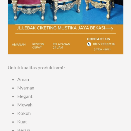
Untuk kualitas produk kami :
Aman
Nyaman
Elegant
Mewah
Kokoh
Kuat
Bersih