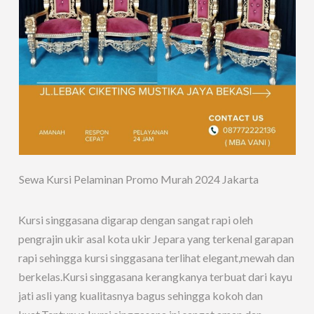
Sewa Kursi Pelaminan Promo Murah 2024 Jakarta
Kursi singgasana digarap dengan sangat rapi oleh
pengrajin ukir asal kota ukir Jepara yang terkenal garapan
rapi sehingga kursi singgasana terlihat elegant,mewah dan
berkelas.Kursi singgasana kerangkanya terbuat dari kayu
jati asli yang kualitasnya bagus sehingga kokoh dan