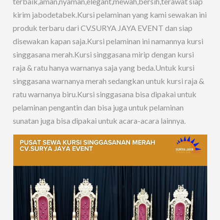
terbaik,aman,nyaman,elegant,mewah,bersih,terawat siap
kirim jabodetabek.Kursi pelaminan yang kami sewakan ini
produk terbaru dari CV.SURYA JAYA EVENT dan siap
disewakan kapan saja.Kursi pelaminan ini namannya kursi
singgasana merah.Kursi singgasana mirip dengan kursi
raja & ratu hanya warnanya saja yang beda.Untuk kursi
singgasana warnanya merah sedangkan untuk kursi raja &
ratu warnanya biru.Kursi singgasana bisa dipakai untuk
pelaminan pengantin dan bisa juga untuk pelaminan
sunatan juga bisa dipakai untuk acara-acara lainnya.