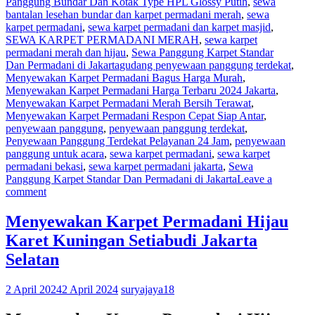
Panggung Bundar Dan Kotak Type HPL Glossy Putih
,
sewa
bantalan lesehan bundar dan karpet permadani merah
,
sewa
karpet permadani
,
sewa karpet permadani dan karpet masjid
,
SEWA KARPET PERMADANI MERAH
,
sewa karpet
permadani merah dan hijau
,
Sewa Panggung Karpet Standar
Dan Permadani di Jakarta
gudang penyewaan panggung terdekat
,
Menyewakan Karpet Permadani Bagus Harga Murah
,
Menyewakan Karpet Permadani Harga Terbaru 2024 Jakarta
,
Menyewakan Karpet Permadani Merah Bersih Terawat
,
Menyewakan Karpet Permadani Respon Cepat Siap Antar
,
penyewaan panggung
,
penyewaan panggung terdekat
,
Penyewaan Panggung Terdekat Pelayanan 24 Jam
,
penyewaan
panggung untuk acara
,
sewa karpet permadani
,
sewa karpet
permadani bekasi
,
sewa karpet permadani jakarta
,
Sewa
Panggung Karpet Standar Dan Permadani di Jakarta
Leave a
comment
Menyewakan Karpet Permadani Hijau
Karet Kuningan Setiabudi Jakarta
Selatan
2 April 2024
2 April 2024
suryajaya18