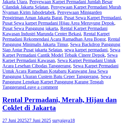
Jakarta Utara
,
Penyewaan Karpet Permadani Jumlah Besar
Cilandak Jakarta Selatan
,
Penyewaan Karpet Permadani Murah
Nyaman Kirim Jabodetabek
,
Penyewaan Minigarden
Pengiriman Aman Jakarta Barat
,
Pusat Sewa Karpet Permadani
,
Pusat Sewa karpet Permadani Hijau Area Meruyung Depok
,
Pusat Sewa Panggung jakarta
,
Rental Karpet Permadani
Kawasan Industri Marunda Center Bekasi
,
Rental Karpet
Permadani Rekomendasi Acara Ramadhan Area Bogor
,
Rental
Panggung Minimalis Jakarta Timur
,
Sewa Backdrop Panggung
Siap Antar Pusat jakarta Selatan
,
sewa karpet permadani
,
Sewa
Karpet Permadani Cantik Model Tebaik Cinere Depok
,
Sewa
Karpet Permadani Kawasan
,
Sewa Karpet Permadani Untuk
Acara Lesehan Cibodas Tanggerang
,
Sewa Karpet Permadani
Untuk Acara Ramadhan Kotabaru Karawang Jasa Sewa
Panggung Ukuran Custem Batu Ceper Tanggerang
,
Sewa
Panggung Lengkap Karpet Panggung Karang Tengah
Tanggerang
Leave a comment
Rental Permadani, Merah, Hijau dan
Coklet di Jakarta
27 Juni 2025
27 Juni 2025
suryajaya18