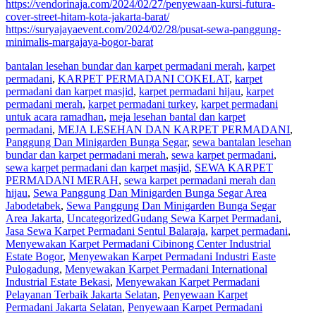
https://vendorinaja.com/2024/02/27/penyewaan-kursi-futura-
cover-street-hitam-kota-jakarta-barat/
https://suryajayaevent.com/2024/02/28/pusat-sewa-panggung-
minimalis-margajaya-bogor-barat
bantalan lesehan bundar dan karpet permadani merah
,
karpet
permadani
,
KARPET PERMADANI COKELAT
,
karpet
permadani dan karpet masjid
,
karpet permadani hijau
,
karpet
permadani merah
,
karpet permadani turkey
,
karpet permadani
untuk acara ramadhan
,
meja lesehan bantal dan karpet
permadani
,
MEJA LESEHAN DAN KARPET PERMADANI
,
Panggung Dan Minigarden Bunga Segar
,
sewa bantalan lesehan
bundar dan karpet permadani merah
,
sewa karpet permadani
,
sewa karpet permadani dan karpet masjid
,
SEWA KARPET
PERMADANI MERAH
,
sewa karpet permadani merah dan
hijau
,
Sewa Panggung Dan Minigarden Bunga Segar Area
Jabodetabek
,
Sewa Panggung Dan Minigarden Bunga Segar
Area Jakarta
,
Uncategorized
Gudang Sewa Karpet Permadani
,
Jasa Sewa Karpet Permadani Sentul Balaraja
,
karpet permadani
,
Menyewakan Karpet Permadani Cibinong Center Industrial
Estate Bogor
,
Menyewakan Karpet Permadani Industri Easte
Pulogadung
,
Menyewakan Karpet Permadani International
Industrial Estate Bekasi
,
Menyewakan Karpet Permadani
Pelayanan Terbaik Jakarta Selatan
,
Penyewaan Karpet
Permadani Jakarta Selatan
,
Penyewaan Karpet Permadani