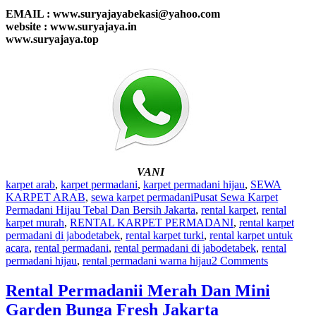
EMAIL : www.suryajayabekasi@yahoo.com
website : www.suryajaya.in
www.suryajaya.top
VANI
karpet arab
,
karpet permadani
,
karpet permadani hijau
,
SEWA
KARPET ARAB
,
sewa karpet permadani
Pusat Sewa Karpet
Permadani Hijau Tebal Dan Bersih Jakarta
,
rental karpet
,
rental
karpet murah
,
RENTAL KARPET PERMADANI
,
rental karpet
permadani di jabodetabek
,
rental karpet turki
,
rental karpet untuk
acara
,
rental permadani
,
rental permadani di jabodetabek
,
rental
permadani hijau
,
rental permadani warna hijau
2 Comments
Rental Permadanii Merah Dan Mini
Garden Bunga Fresh Jakarta