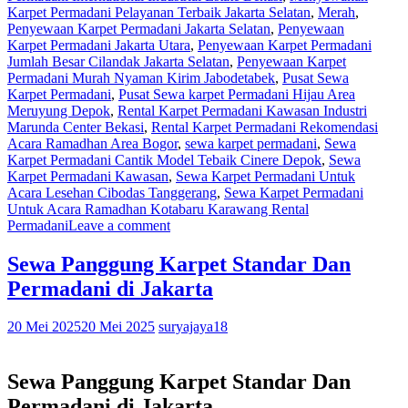
Karpet Permadani Pelayanan Terbaik Jakarta Selatan
,
Merah
,
Penyewaan Karpet Permadani Jakarta Selatan
,
Penyewaan
Karpet Permadani Jakarta Utara
,
Penyewaan Karpet Permadani
Jumlah Besar Cilandak Jakarta Selatan
,
Penyewaan Karpet
Permadani Murah Nyaman Kirim Jabodetabek
,
Pusat Sewa
Karpet Permadani
,
Pusat Sewa karpet Permadani Hijau Area
Meruyung Depok
,
Rental Karpet Permadani Kawasan Industri
Marunda Center Bekasi
,
Rental Karpet Permadani Rekomendasi
Acara Ramadhan Area Bogor
,
sewa karpet permadani
,
Sewa
Karpet Permadani Cantik Model Tebaik Cinere Depok
,
Sewa
Karpet Permadani Kawasan
,
Sewa Karpet Permadani Untuk
Acara Lesehan Cibodas Tanggerang
,
Sewa Karpet Permadani
Untuk Acara Ramadhan Kotabaru Karawang Rental
Permadani
Leave a comment
Sewa Panggung Karpet Standar Dan
Permadani di Jakarta
20 Mei 2025
20 Mei 2025
suryajaya18
Sewa Panggung Karpet Standar Dan
Permadani di Jakarta