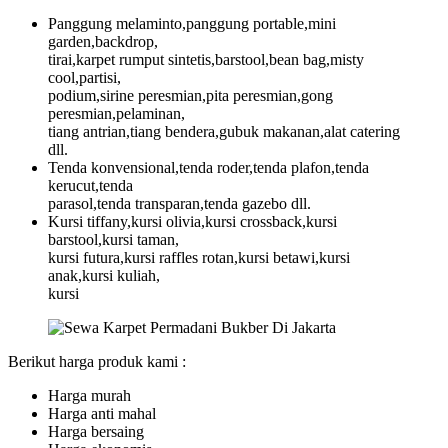
Panggung melaminto,panggung portable,mini
garden,backdrop,
tirai,karpet rumput sintetis,barstool,bean bag,misty
cool,partisi,
podium,sirine peresmian,pita peresmian,gong
peresmian,pelaminan,
tiang antrian,tiang bendera,gubuk makanan,alat catering
dll.
Tenda konvensional,tenda roder,tenda plafon,tenda
kerucut,tenda
parasol,tenda transparan,tenda gazebo dll.
Kursi tiffany,kursi olivia,kursi crossback,kursi
barstool,kursi taman,
kursi futura,kursi raffles rotan,kursi betawi,kursi
anak,kursi kuliah,
kursi
Berikut harga produk kami :
Harga murah
Harga anti mahal
Harga bersaing