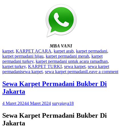
MBA VANI
karpet
,
KARPET ACARA
,
karpet arab
,
karpet permadani
,
karpet permadani hijau
,
karpet permadani merah
,
karpet
permadani turkey
,
karpet permadani untuk acara ramadhan
,
karpet turkey
,
KARPET TURKI
,
sewa karpet
,
sewa karpet
permadani
sewa karpet
,
sewa karpet permadani
Leave a comment
Sewa Karpet Permadani Bukber Di
Jakarta
4 Maret 2024
4 Maret 2024
suryajaya18
Sewa Karpet Permadani Bukber Di
Jakarta