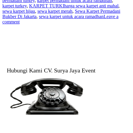
permadani turkey
,
karpet permadani untuk acara ramadhan
,
karpet turkey
,
KARPET TURKI
harga sewa karpet anti mahal
,
sewa karpet hijau
,
sewa karpet merah
,
Sewa Karpet Permadani
Bukber Di Jakarta
,
sewa karpet untuk acara ramadhan
Leave a
comment
Hubungi Kami CV. Surya Jaya Event