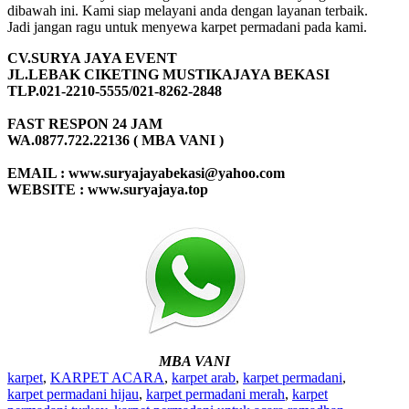
dibawah ini. Kami siap melayani anda dengan layanan terbaik.
Jadi jangan ragu untuk menyewa karpet permadani pada kami.
CV.SURYA JAYA EVENT
JL.LEBAK CIKETING MUSTIKAJAYA BEKASI
TLP.021-2210-5555/021-8262-2848
FAST RESPON 24 JAM
WA.0877.722.22136 ( MBA VANI )
EMAIL : www.suryajayabekasi@yahoo.com
WEBSITE : www.suryajaya.top
MBA VANI
karpet
,
KARPET ACARA
,
karpet arab
,
karpet permadani
,
karpet permadani hijau
,
karpet permadani merah
,
karpet