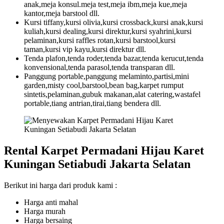
anak,meja konsul.meja test,meja ibm,meja kue,meja
kantor,meja barstool dll.
Kursi tiffany,kursi olivia,kursi crossback,kursi anak,kursi
kuliah,kursi dealing,kursi direktur,kursi syahrini,kursi
pelaminan,kursi raffles rotan,kursi barstool,kursi
taman,kursi vip kayu,kursi direktur dll.
Tenda plafon,tenda roder,tenda bazar,tenda kerucut,tenda
konvensional,tenda parasol,tenda transparan dll.
Panggung portable,panggung melaminto,partisi,mini
garden,misty cool,barstool,bean bag,karpet rumput
sintetis,pelaminan,gubuk makanan,alat catering,wastafel
portable,tiang antrian,tirai,tiang bendera dll.
Rental Karpet Permadani Hijau Karet
Kuningan Setiabudi Jakarta Selatan
Berikut ini harga dari produk kami :
Harga anti mahal
Harga murah
Harga bersaing