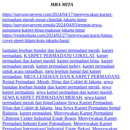
MBA MITA
https://suryajayaevent.com/2024/04/17/menyewakan-karpet-
permadani-merah-pusat-cilandak-jakarta-timur
https://suryajayaevent.rentals/2024/04/05/tempat-sewa-
panggung-karpet-hijau-makasar-jakarta-timur
https://vendorinaja.com/2024/02/27/penyewaan-kursi-futura-
cover-street-hitam-kota-jakarta-barat/
bantalan lesehan bundar dan karpet permadani merah
,
karpet
permadani
,
KARPET PERMADANI COKELAT
,
karpet
permadani dan karpet masjid
,
karpet permadani hijau
,
karpet
permadani merah
,
karpet permadani turkey
,
karpet permadani
untuk acara ramadhan
,
meja lesehan bantal dan karpet
permadani
,
MEJA LESEHAN DAN KARPET PERMADANI
,
Rental Permadani, Merah, Hijau dan Coklet di Jakarta
,
sewa
bantalan lesehan bundar dan karpet permadani merah
,
sewa
karpet permadani
,
sewa karpet permadani dan karpet masjid
,
SEWA KARPET PERMADANI MERAH
,
sewa karpet
permadani merah dan hijau
Gudang Sewa Karpet Permadani
,
Hijau dan Coklet di Jakarta
,
Jasa Sewa Karpet Permadani Sentul
Balaraja
,
karpet permadani
,
Menyewakan Karpet Permadani
Cibinong Center Industrial Estate Bogor
,
Menyewakan Karpet
Permadani Industri Easte Pulogadung
,
Menyewakan Karpet
Permadani International Industrial Estate Bekasi
,
Menyewakan