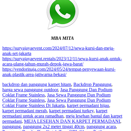
MBA MITA
https://suryajayaevent.com/2024/07/12/sewa-kursi-dan-meja-
anak-set-jakarta
https://suryajayaevent.rentals/2023/12/11/sewa-kursi-anak-untuk-
acara-ulang-tahun-murah-depok-jawa-barat/
https://vendorinaja.com/2024/05/24/tempat-penyewaan-kursi-
anak-plastik-area-jatiwarna-bekasi/
backdrop dan panggung karpet hitam
,
Backdrop Panggung
,
harga sewa panggung outdoor
,
Jasa Panggung Dan Podium
Coklat Frame Stainless
,
Jasa Sewa Panggung Dan Podium
Coklat Frame Stainless
,
Jasa Sewa Panggung Dan Podium
Coklat Frame Stainless Di Jakarta
,
karpet permadani hijau
,
karpet permadani merah
,
karpet permadani turkey
,
karpet
permadani untuk acara ramadhan
,
meja lesehan bantal dan karpet
permadani
,
MEJA LESEHAN DAN KARPET PERMADANI
,
panggung
,
panggung 2x2 meter tinggi 40cm
,
panggung acara
,