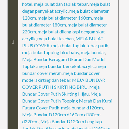
hotel
,
meja bulat dan taplak tebar
,
meja bulat
degan penyekat acrylic
,
meja bulat diameter
120cm
,
meja bulat diameter 160cm
,
meja
bulat diameter 180cm
,
meja bulat diameter
220cm
,
meja bulat dilengkapi dengan skat
acrylik
,
meja bulat lesehan
,
MEJA BULAT
PLUS COVER
,
meja bulat taplak tebar putih
,
meja bulat topping biru baby
,
meja bundar
,
Meja Bundar Beragam Ukuran Dan Model
Taplak
,
meja bundar bersekat acrylic
,
meja
bundar cover merah
,
meja bundar cover
model skirting dan tebar
,
MEJA BUNDAR
COVER PUTIH SKIRTING BIRU
,
Meja
Bundar Cover Putih Skirting Hijau
,
Meja
Bundar Cover Putih Topping Merah Dan Kursi
Futura Cover Putih
,
meja bundar d120cm
,
Meja Bundar D120cm d160cm d180cm
d220cm
,
Meja Bundar D120cm Lengkap
Taplak Dan Aksesoris
,
meja bundar D160 cm
,