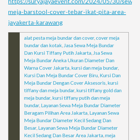
https://suryajayaevent.com/2024/05/30/sewa-
meja-barstool-cover-tebar-ikat-pita-area-
jayakerta-karawang
alat pesta meja bundar dan cover
,
cover meja
bundar dan kotak
,
Jasa Sewa Meja Bundar
Dan Kursi Tiffany Putih Jakarta
,
Jsa Sewa
Meja Bundar Aneka Ukuran Diameter Dan
Warna Cover Jakarta
,
kursi dan meja bundar
,
Kursi Dan Meja Bundar Cover Biru
,
Kursi Dan
Meja Bundar Dengan Cover Aksesoris
,
kursi
tiffany dan meja bundar
,
kursi tiffany gold dan
meja bundar
,
kursi tiffany putih dan meja
bundar
,
Layanan Sewa Meja Bundar Diameter
Beragam Pilihan Area Jakarta
,
Layanan Sewa
Meja Bundar Diameter Kecil Sedang Dan
Besar
,
Layanan Sewa Meja Bundar Diameter
Kecil Sedang Dan Besar Area Jakarta
,
meja