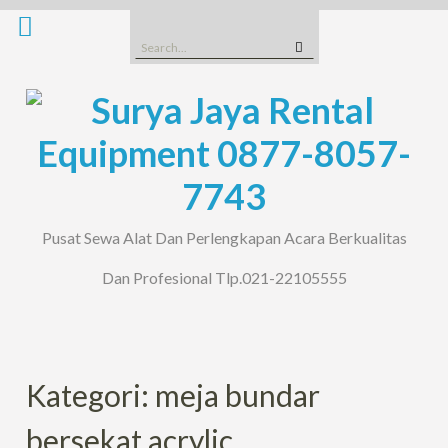
Skip
to
Search
content
for:
Pusat Sewa Alat Dan Perlengkapan Acara Berkualitas
Dan Profesional Tlp.021-22105555
Kategori: meja bundar
bersekat acrylic