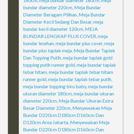
160cm
,
meja bundar diameter 180cm
,
meja
bundar diameter 220cm
,
Meja Bundar
Diameter Beragam Pilihan
,
Meja Bundar
Diameter Kecil Sedang Dan Besar
,
meja
bundar kecil diameter 120cm
,
MEJA
BUNDAR LENGKAP PLUS COVER
,
meja
bundar lesehan
,
meja bundar plus cover
,
meja
bundar plus taplak meja
,
Meja Bundar Taplak
Dan Topping Putih
,
meja bundar taplak gold
topping putih runner gold
,
meja bundar taplak
tebar hitam
,
meja bundar taplak tebar hitam
runner gold
,
meja bundar taplak tebar putih
,
meja bundar topping biru baby
,
meja bundar
ukuran diameter 180cm
,
meja bundar ukuran
diameter 220cm
,
Meja Bundar Ukuran Extra
Besar Diameter 220cm
,
Menyewakan Meja
Bundar D220cm D180cm D160cm Dan
D120cm Area Jakarta
,
Menyewakan Meja
Bundar D220cm D180cm D160cm Dan