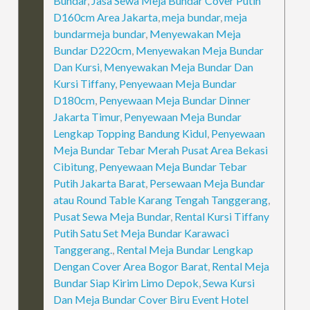
Bundar
,
Jasa Sewa Meja Bundar Cover Putih
D160cm Area Jakarta
,
meja bundar
,
meja
bundarmeja bundar
,
Menyewakan Meja
Bundar D220cm
,
Menyewakan Meja Bundar
Dan Kursi
,
Menyewakan Meja Bundar Dan
Kursi Tiffany
,
Penyewaan Meja Bundar
D180cm
,
Penyewaan Meja Bundar Dinner
Jakarta Timur
,
Penyewaan Meja Bundar
Lengkap Topping Bandung Kidul
,
Penyewaan
Meja Bundar Tebar Merah Pusat Area Bekasi
Cibitung
,
Penyewaan Meja Bundar Tebar
Putih Jakarta Barat
,
Persewaan Meja Bundar
atau Round Table Karang Tengah Tanggerang
,
Pusat Sewa Meja Bundar
,
Rental Kursi Tiffany
Putih Satu Set Meja Bundar Karawaci
Tanggerang.
,
Rental Meja Bundar Lengkap
Dengan Cover Area Bogor Barat
,
Rental Meja
Bundar Siap Kirim Limo Depok
,
Sewa Kursi
Dan Meja Bundar Cover Biru Event Hotel