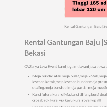
Rental Gantungan Baju |S
Rental Gantungan Baju |
Bekasi
CV.Surya Jaya Event kami juga melayani jasa sewa a
Meja bundar atau meja bulat,meja kotak,meja
lesehan kotak,meja lesehan bundar,meja prasm
dealing,meja barstool,meja partisi,meja meetin
Kursi futura,kursi olivia,kursi tiffany,kursi dea
crossback,kursi vip kayu,kursi royal vip dll
Panggung portable,panggung melaminto,partis