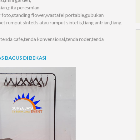
an,pita peresmian,
 foto,standing flower,wastafel portable,gubukan
rumput sintetis atau rumput sintetis,tiang antrian,tiang
,tenda cafe,tenda konvensional,tenda roder,tenda
 BAGUS DI BEKASI