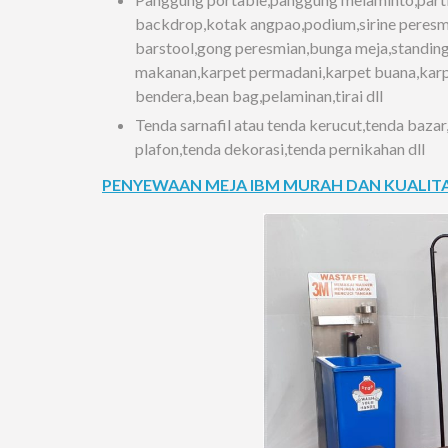
backdrop,kotak angpao,podium,sirine peresmi
barstool,gong peresmian,bunga meja,standing
makanan,karpet permadani,karpet buana,karpet 
bendera,bean bag,pelaminan,tirai dll
Tenda sarnafil atau tenda kerucut,tenda bazar
plafon,tenda dekorasi,tenda pernikahan dll
PENYEWAAN MEJA IBM MURAH DAN KUALITAS