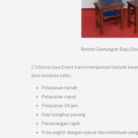
Rental Gantungan Baju |Se
CV.Surya Jaya Event kami mempunyai banyak keungg
jasa sewanya yaitu :
Pelayanan ramah
Pelayanan cepat
Pelayanan 24 jam
Siap bongkar pasang
Pemasangan rapih
Free ongkir dengan syarat dan ketentuan yan