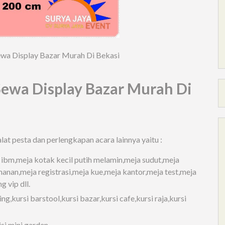
ewa Display Bazar Murah Di Bekasi
Sewa Display Bazar Murah Di
lat pesta dan perlengkapan acara lainnya yaitu :
 ibm,meja kotak kecil putih melamin,meja sudut,meja
anan,meja registrasi,meja kue,meja kantor,meja test,meja
g vip dll.
ling,kursi barstool,kursi bazar,kursi cafe,kursi raja,kursi
i,mini garden,