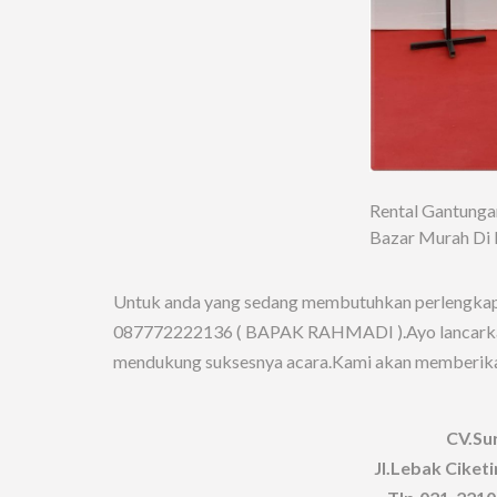
Rental Gantunga
Bazar Murah Di 
Untuk anda yang sedang membutuhkan perlengkapa
087772222136 ( BAPAK RAHMADI ).Ayo lancarkan 
mendukung suksesnya acara.Kami akan memberikan
CV.Su
Jl.Lebak Ciket