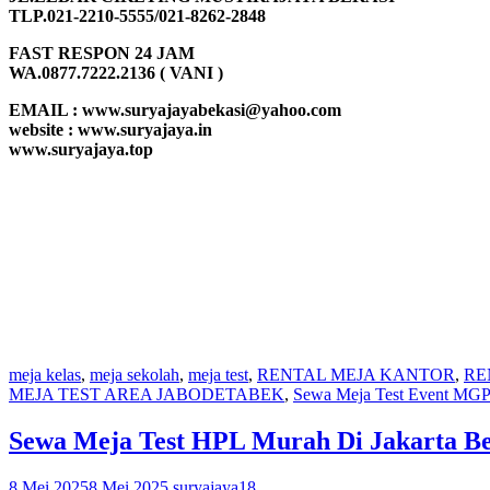
TLP.021-2210-5555/021-8262-2848
FAST RESPON 24 JAM
WA.0877.7222.2136 ( VANI )
EMAIL : www.suryajayabekasi@yahoo.com
website : www.suryajaya.in
www.suryajaya.top
meja kelas
,
meja sekolah
,
meja test
,
RENTAL MEJA KANTOR
,
RE
MEJA TEST AREA JABODETABEK
,
Sewa Meja Test Event MGP
Sewa Meja Test HPL Murah Di Jakarta Be
8 Mei 2025
8 Mei 2025
suryajaya18