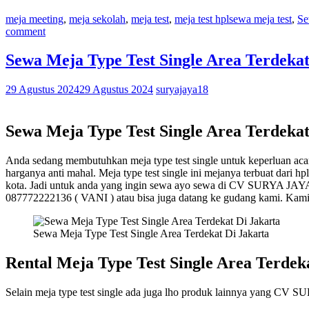
meja meeting
,
meja sekolah
,
meja test
,
meja test hpl
sewa meja test
,
Se
comment
Sewa Meja Type Test Single Area Terdekat
29 Agustus 2024
29 Agustus 2024
suryajaya18
Sewa Meja Type Test Single Area Terdekat
Anda sedang membutuhkan meja type test single untuk keperluan ac
harganya anti mahal. Meja type test single ini mejanya terbuat dar
kota. Jadi untuk anda yang ingin sewa ayo sewa di CV SURYA JAYA 
087772222136 ( VANI ) atau bisa juga datang ke gudang kami. Kami 
Sewa Meja Type Test Single Area Terdekat Di Jakarta
Rental Meja Type Test Single Area Terdek
Selain meja type test single ada juga lho produk lainnya yang C