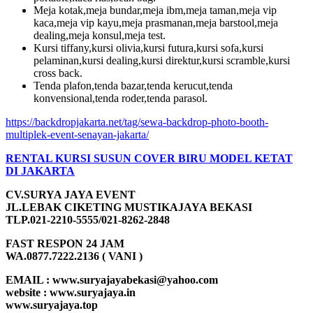
Meja kotak,meja bundar,meja ibm,meja taman,meja vip
kaca,meja vip kayu,meja prasmanan,meja barstool,meja
dealing,meja konsul,meja test.
Kursi tiffany,kursi olivia,kursi futura,kursi sofa,kursi
pelaminan,kursi dealing,kursi direktur,kursi scramble,kursi
cross back.
Tenda plafon,tenda bazar,tenda kerucut,tenda
konvensional,tenda roder,tenda parasol.
https://backdropjakarta.net/tag/sewa-backdrop-photo-booth-
multiplek-event-senayan-jakarta/
RENTAL KURSI SUSUN COVER BIRU MODEL KETAT
DI JAKARTA
CV.SURYA JAYA EVENT
JL.LEBAK CIKETING MUSTIKAJAYA BEKASI
TLP.021-2210-5555/021-8262-2848
FAST RESPON 24 JAM
WA.0877.7222.2136 ( VANI )
EMAIL : www.suryajayabekasi@yahoo.com
website : www.suryajaya.in
www.suryajaya.top