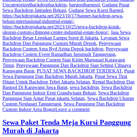
Uncategorized
backdropbackdrop
,
barstoolbarstool
,
Gudang Pusat
Sewa Backdrop Jatiraden Bekasi
,
Gudang Sewa Kursi Barstol
,
https://backdropjakarta.net/2023/10/17/banner-backdrop-sewa-
bekasi-internasional-industrial-estate/
,
https://backdropjakarta.net/2023/10/25/sewa-backdrop-kotak-
ukuran-custom-cibinong-center-industrial-estate-bogor/
,
Jasa Sewa
Backdrop Besar Lengkap Lampu Sorot di Jakarta
,
Layanan Sewa
Backdrop Dan Panggung Custom Murah Depok
,
Penyewaan
Backdrop Custem Area Byd Arista Depok backdrop
,
Penyewaan
Backdrop Custem Event Ramadhan Jurumudi Tanggerang
,
Penyewaan Backdrop Custem Siap Kirim Margasari Karawang
Timur
,
Penyewaan Panggung Dan Backdrop Siap Setting Cibuaya
Karawang Barat
,
PUSAT SEWA BACKDROP TERDEKAT
,
Pusat
Sewa Panggung Dan Backdrop Murah Jakarta
,
Pusat Sewa Tirai
Hitam Untuk Backdrop Tebet Jakarta Selatan
,
Rental Backdrop Dan
Bastool Di Karawang Jawa Barat
,
sewa backdrop
,
Sewa Backdrop
Dan Panggung Indoor Eent Grandwisata Bekasi
,
Sewa Backdrop
Panggung Siap Antar Pusat jakarta Selatan
,
Sewa Backdrop Ukuran
Custom Neglasari Tanggerang
,
Sewa Panggung Dan Backdrop
Custom Indoor Area Bogor
Leave a comment
Sewa Paket Tenda Meja Kursi Panggung
Murah di Jakarta