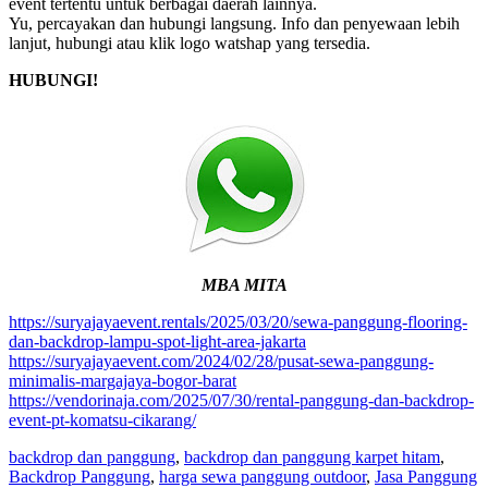
event tertentu untuk berbagai daerah lainnya.
Yu, percayakan dan hubungi langsung. Info dan penyewaan lebih
lanjut, hubungi atau klik logo watshap yang tersedia.
HUBUNGI!
MBA MITA
https://suryajayaevent.rentals/2025/03/20/sewa-panggung-flooring-
dan-backdrop-lampu-spot-light-area-jakarta
https://suryajayaevent.com/2024/02/28/pusat-sewa-panggung-
minimalis-margajaya-bogor-barat
https://vendorinaja.com/2025/07/30/rental-panggung-dan-backdrop-
event-pt-komatsu-cikarang/
backdrop dan panggung
,
backdrop dan panggung karpet hitam
,
Backdrop Panggung
,
harga sewa panggung outdoor
,
Jasa Panggung