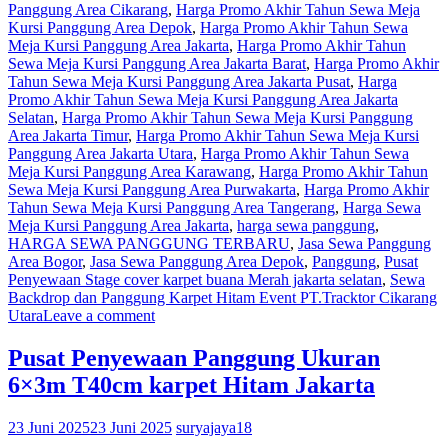
Panggung Area Cikarang
,
Harga Promo Akhir Tahun Sewa Meja
Kursi Panggung Area Depok
,
Harga Promo Akhir Tahun Sewa
Meja Kursi Panggung Area Jakarta
,
Harga Promo Akhir Tahun
Sewa Meja Kursi Panggung Area Jakarta Barat
,
Harga Promo Akhir
Tahun Sewa Meja Kursi Panggung Area Jakarta Pusat
,
Harga
Promo Akhir Tahun Sewa Meja Kursi Panggung Area Jakarta
Selatan
,
Harga Promo Akhir Tahun Sewa Meja Kursi Panggung
Area Jakarta Timur
,
Harga Promo Akhir Tahun Sewa Meja Kursi
Panggung Area Jakarta Utara
,
Harga Promo Akhir Tahun Sewa
Meja Kursi Panggung Area Karawang
,
Harga Promo Akhir Tahun
Sewa Meja Kursi Panggung Area Purwakarta
,
Harga Promo Akhir
Tahun Sewa Meja Kursi Panggung Area Tangerang
,
Harga Sewa
Meja Kursi Panggung Area Jakarta
,
harga sewa panggung
,
HARGA SEWA PANGGUNG TERBARU
,
Jasa Sewa Panggung
Area Bogor
,
Jasa Sewa Panggung Area Depok
,
Panggung
,
Pusat
Penyewaan Stage cover karpet buana Merah jakarta selatan
,
Sewa
Backdrop dan Panggung Karpet Hitam Event PT.Tracktor Cikarang
Utara
Leave a comment
Pusat Penyewaan Panggung Ukuran
6×3m T40cm karpet Hitam Jakarta
23 Juni 2025
23 Juni 2025
suryajaya18