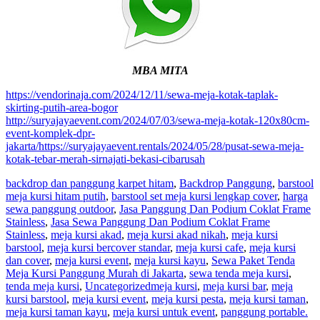
MBA MITA
https://vendorinaja.com/2024/12/11/sewa-meja-kotak-taplak-
skirting-putih-area-bogor
http://suryajayaevent.com/2024/07/03/sewa-meja-kotak-120x80cm-
event-komplek-dpr-
jakarta/https://suryajayaevent.rentals/2024/05/28/pusat-sewa-meja-
kotak-tebar-merah-sirnajati-bekasi-cibarusah
backdrop dan panggung karpet hitam
,
Backdrop Panggung
,
barstool
meja kursi hitam putih
,
barstool set meja kursi lengkap cover
,
harga
sewa panggung outdoor
,
Jasa Panggung Dan Podium Coklat Frame
Stainless
,
Jasa Sewa Panggung Dan Podium Coklat Frame
Stainless
,
meja kursi akad
,
meja kursi akad nikah
,
meja kursi
barstool
,
meja kursi bercover standar
,
meja kursi cafe
,
meja kursi
dan cover
,
meja kursi event
,
meja kursi kayu
,
Sewa Paket Tenda
Meja Kursi Panggung Murah di Jakarta
,
sewa tenda meja kursi
,
tenda meja kursi
,
Uncategorized
meja kursi
,
meja kursi bar
,
meja
kursi barstool
,
meja kursi event
,
meja kursi pesta
,
meja kursi taman
,
meja kursi taman kayu
,
meja kursi untuk event
,
panggung portable.