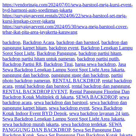
https://vendorinaja.com/2024/07/01/sewa-barstool-meja-kursi-event-
byd-harmoni-auto-soedirman-jakarta
https://suryajayaevent.rentals/2024/06/22/sewa-barstool-set-meja-
kursi-lengkap-cover-jakarta
https://suryajayaevent.com/2024/05/30/sewa-meja-barstool-cover-
tebar-ikat-pita-area-jayakerta-karawang
backdrop
,
Backdrop Acara
,
backdrop dan barstool
,
backdrop dan
panggung karpet hitam
,
backdrop event
,
Backdrop Lengkap Lampu
Sorot Spot Light
,
Backdrop Panggung
,
backdrop partisi hitam
,
backdrop partisi hitam untuk pameran
,
backdrop partisi putih
,
Backdrop Partisi R8
,
Backdrop Tirai
,
harga sewa backdrop
,
Jasa
Sewa Backdrop Lengkap Lampu Sorot Spot Light Area Jakarta
,
panggung dan backdrop
,
panggung stage dan backdrop
,
partisi
photo backdrop pameran
,
RENTAL BACKDROP
,
rental backdrop
acara
,
rental backdrop dan barstool
,
rental backdrop dan panggung
,
RENTAL BACKDROP EVENT
,
Rental Panggung Flooring Dan
Backdrop Kotak Multiplek di Jakarta
,
SEWA BACKDROP
,
sewa
backdrop acara
,
sewa backdrop dan barstool
,
sewa backdrop dan
panggung karpet hitam
,
sewa backdrop event
,
Sewa Backdrop
Kotak Indoor Event BYD Depok
,
sewa backdrop layanan 24 jam
,
Sewa Backdrop Lengkap Lampu Sorot Spot Light Area Jakarta
,
sewa backdrop murah jakarta
,
sewa backdrop terdekat
,
SEWA
PANGGUNG DAN BACKDROP
,
Sewa Set Panggung Dan
Backdrop Kotak
,
Sewa Set Panggung Dan Backdrop Kotak Jakarta
,