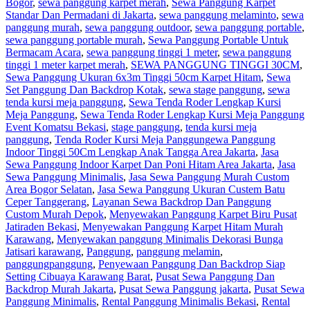
Bogor
,
sewa panggung karpet merah
,
Sewa Panggung Karpet
Standar Dan Permadani di Jakarta
,
sewa panggung melaminto
,
sewa
panggung murah
,
sewa panggung outdoor
,
sewa panggung portable
,
sewa panggung portable murah
,
Sewa Panggung Portable Untuk
Bermacam Acara
,
sewa panggung tinggi 1 meter
,
sewa panggung
tinggi 1 meter karpet merah
,
SEWA PANGGUNG TINGGI 30CM
,
Sewa Panggung Ukuran 6x3m Tinggi 50cm Karpet Hitam
,
Sewa
Set Panggung Dan Backdrop Kotak
,
sewa stage panggung
,
sewa
tenda kursi meja panggung
,
Sewa Tenda Roder Lengkap Kursi
Meja Panggung
,
Sewa Tenda Roder Lengkap Kursi Meja Panggung
Event Komatsu Bekasi
,
stage panggung
,
tenda kursi meja
panggung
,
Tenda Roder Kursi Meja Panggung
ewa Panggung
Indoor Tinggi 50Cm Lengkap Anak Tangga Area Jakarta
,
Jasa
Sewa Panggung Indoor Karpet Dan Poni Hitam Area Jakarta
,
Jasa
Sewa Panggung Minimalis
,
Jasa Sewa Panggung Murah Custom
Area Bogor Selatan
,
Jasa Sewa Panggung Ukuran Custem Batu
Ceper Tanggerang
,
Layanan Sewa Backdrop Dan Panggung
Custom Murah Depok
,
Menyewakan Panggung Karpet Biru Pusat
Jatiraden Bekasi
,
Menyewakan Panggung Karpet Hitam Murah
Karawang
,
Menyewakan panggung Minimalis Dekorasi Bunga
Jatisari karawang
,
Panggung
,
panggung melamin
,
panggungpanggung
,
Penyewaan Panggung Dan Backdrop Siap
Setting Cibuaya Karawang Barat
,
Pusat Sewa Panggung Dan
Backdrop Murah Jakarta
,
Pusat Sewa Panggung jakarta
,
Pusat Sewa
Panggung Minimalis
,
Rental Panggung Minimalis Bekasi
,
Rental