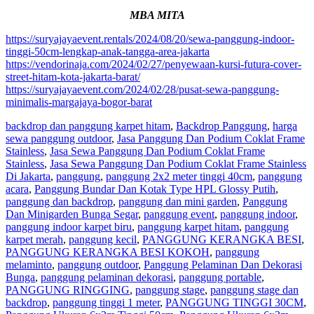
MBA MITA
https://suryajayaevent.rentals/2024/08/20/sewa-panggung-indoor-
tinggi-50cm-lengkap-anak-tangga-area-jakarta
https://vendorinaja.com/2024/02/27/penyewaan-kursi-futura-cover-
street-hitam-kota-jakarta-barat/
https://suryajayaevent.com/2024/02/28/pusat-sewa-panggung-
minimalis-margajaya-bogor-barat
backdrop dan panggung karpet hitam
,
Backdrop Panggung
,
harga
sewa panggung outdoor
,
Jasa Panggung Dan Podium Coklat Frame
Stainless
,
Jasa Sewa Panggung Dan Podium Coklat Frame
Stainless
,
Jasa Sewa Panggung Dan Podium Coklat Frame Stainless
Di Jakarta
,
panggung
,
panggung 2x2 meter tinggi 40cm
,
panggung
acara
,
Panggung Bundar Dan Kotak Type HPL Glossy Putih
,
panggung dan backdrop
,
panggung dan mini garden
,
Panggung
Dan Minigarden Bunga Segar
,
panggung event
,
panggung indoor
,
panggung indoor karpet biru
,
panggung karpet hitam
,
panggung
karpet merah
,
panggung kecil
,
PANGGUNG KERANGKA BESI
,
PANGGUNG KERANGKA BESI KOKOH
,
panggung
melaminto
,
panggung outdoor
,
Panggung Pelaminan Dan Dekorasi
Bunga
,
panggung pelaminan dekorasi
,
panggung portable
,
PANGGUNG RINGGING
,
panggung stage
,
panggung stage dan
backdrop
,
panggung tinggi 1 meter
,
PANGGUNG TINGGI 30CM
,