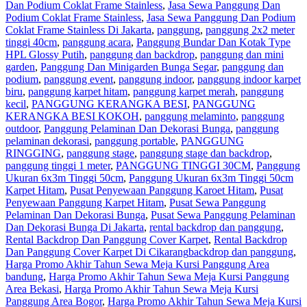
Dan Podium Coklat Frame Stainless
,
Jasa Sewa Panggung Dan
Podium Coklat Frame Stainless
,
Jasa Sewa Panggung Dan Podium
Coklat Frame Stainless Di Jakarta
,
panggung
,
panggung 2x2 meter
tinggi 40cm
,
panggung acara
,
Panggung Bundar Dan Kotak Type
HPL Glossy Putih
,
panggung dan backdrop
,
panggung dan mini
garden
,
Panggung Dan Minigarden Bunga Segar
,
panggung dan
podium
,
panggung event
,
panggung indoor
,
panggung indoor karpet
biru
,
panggung karpet hitam
,
panggung karpet merah
,
panggung
kecil
,
PANGGUNG KERANGKA BESI
,
PANGGUNG
KERANGKA BESI KOKOH
,
panggung melaminto
,
panggung
outdoor
,
Panggung Pelaminan Dan Dekorasi Bunga
,
panggung
pelaminan dekorasi
,
panggung portable
,
PANGGUNG
RINGGING
,
panggung stage
,
panggung stage dan backdrop
,
panggung tinggi 1 meter
,
PANGGUNG TINGGI 30CM
,
Panggung
Ukuran 6x3m Tinggi 50cm
,
Panggung Ukuran 6x3m Tinggi 50cm
Karpet Hitam
,
Pusat Penyewaan Panggung Karoet Hitam
,
Pusat
Penyewaan Panggung Karpet Hitam
,
Pusat Sewa Panggung
Pelaminan Dan Dekorasi Bunga
,
Pusat Sewa Panggung Pelaminan
Dan Dekorasi Bunga Di Jakarta
,
rental backdrop dan panggung
,
Rental Backdrop Dan Panggung Cover Karpet
,
Rental Backdrop
Dan Panggung Cover Karpet Di Cikarang
backdrop dan panggung
,
Harga Promo Akhir Tahun Sewa Meja Kursi Panggung Area
bandung
,
Harga Promo Akhir Tahun Sewa Meja Kursi Panggung
Area Bekasi
,
Harga Promo Akhir Tahun Sewa Meja Kursi
Panggung Area Bogor
,
Harga Promo Akhir Tahun Sewa Meja Kursi