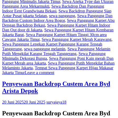
Panggung Minimalis Jakarta Timur
,
Sewa Aneka Type dan Ukuran
Panggung Area Mekarmukti
,
Sewa Backdrop Dan Panggung
Indoor Eent Grandwisata Bekasi
,
Sewa Backdrop Panggung Siap
Antar Pusat jakarta Selatan
,
sewa panggung
,
Sewa Panggung Dan
Backdrop Custom Indoor Area Bogor
,
Sewa Panggung Karpet Abu
Dengan Backdrop Bekasi
,
Sewa Panggung Karpet Hitam Indoor
Dan Out door di Jakarta
,
Sewa Panggung Karpet Hitam Kembaran
Jakarta Barat
,
Sewa Panggung Karpet Hitam Tinggi 30cm area
Cawang Jakarta Timur
,
Sewa Panggung Karpet Merah Karawang
,
Sewa Panggung Lengkap Karpet Panggung Karang Tengah
Tanggerang
,
sewa panggung melamin
,
Sewa Panggung Melamin
Putih Mengkilat Karang Tengah Tanggerang
,
Sewa Panggung
Minimalis Dekorasi Bunga
,
Sewa Panggung Poni Kain merah Dan
Karpet Merah area Jakarta
,
Sewa Panggung Putih Mengkilat Bahan
Melaminto Jakarta
,
Tempat Sewa Panggung Karpet Hijau Makasar
Jakarta Timur
Leave a comment
Penyewaan Backdrop Custem Area Byd
Arista Depok
20 Juni 2025
20 Juni 2025
suryajaya18
Penyewaan Backdrop Custem Area Byd