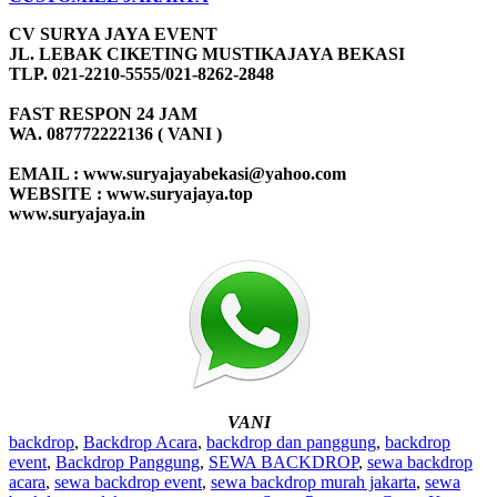
CV SURYA JAYA EVENT
JL. LEBAK CIKETING MUSTIKAJAYA BEKASI
TLP. 021-2210-5555/021-8262-2848
FAST RESPON 24 JAM
WA. 087772222136 ( VANI )
EMAIL : www.suryajayabekasi@yahoo.com
WEBSITE : www.suryajaya.top
www.suryajaya.in
VANI
backdrop
,
Backdrop Acara
,
backdrop dan panggung
,
backdrop
event
,
Backdrop Panggung
,
SEWA BACKDROP
,
sewa backdrop
acara
,
sewa backdrop event
,
sewa backdrop murah jakarta
,
sewa