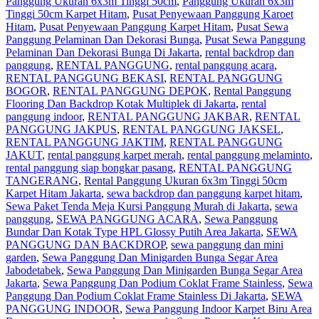
Panggung Ukuran 6x3m Tinggi 50cm
,
Panggung Ukuran 6x3m
Tinggi 50cm Karpet Hitam
,
Pusat Penyewaan Panggung Karoet
Hitam
,
Pusat Penyewaan Panggung Karpet Hitam
,
Pusat Sewa
Panggung Pelaminan Dan Dekorasi Bunga
,
Pusat Sewa Panggung
Pelaminan Dan Dekorasi Bunga Di Jakarta
,
rental backdrop dan
panggung
,
RENTAL PANGGUNG
,
rental panggung acara
,
RENTAL PANGGUNG BEKASI
,
RENTAL PANGGUNG
BOGOR
,
RENTAL PANGGUNG DEPOK
,
Rental Panggung
Flooring Dan Backdrop Kotak Multiplek di Jakarta
,
rental
panggung indoor
,
RENTAL PANGGUNG JAKBAR
,
RENTAL
PANGGUNG JAKPUS
,
RENTAL PANGGUNG JAKSEL
,
RENTAL PANGGUNG JAKTIM
,
RENTAL PANGGUNG
JAKUT
,
rental panggung karpet merah
,
rental panggung melaminto
,
rental panggung siap bongkar pasang
,
RENTAL PANGGUNG
TANGERANG
,
Rental Panggung Ukuran 6x3m Tinggi 50cm
Karpet Hitam Jakarta
,
sewa backdrop dan panggung karpet hitam
,
Sewa Paket Tenda Meja Kursi Panggung Murah di Jakarta
,
sewa
panggung
,
SEWA PANGGUNG ACARA
,
Sewa Panggung
Bundar Dan Kotak Type HPL Glossy Putih Area Jakarta
,
SEWA
PANGGUNG DAN BACKDROP
,
sewa panggung dan mini
garden
,
Sewa Panggung Dan Minigarden Bunga Segar Area
Jabodetabek
,
Sewa Panggung Dan Minigarden Bunga Segar Area
Jakarta
,
Sewa Panggung Dan Podium Coklat Frame Stainless
,
Sewa
Panggung Dan Podium Coklat Frame Stainless Di Jakarta
,
SEWA
PANGGUNG INDOOR
,
Sewa Panggung Indoor Karpet Biru Area