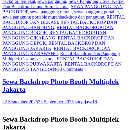
backdrop terdekat
,
sewa panggung
,
Sewa Panggung Cover Karpet
Dan Backdrop Lampu Sorot Jakarta
,
SEWA PANGGUNG DAN
BACKDROP
,
sewa panggung murah
,
sewa panggung portable
,
sewa panggung portable murah
backdrop dan panggung
,
RENTAL
BACKDROP DAN BEKASI
,
RENTAL BACKDROP DAN
PANGGUNG BANDUNG
,
RENTAL BACKDROP DAN
PANGGUNG BOGOR
,
RENTAL BACKDROP DAN
PANGGUNG CIKARANG
,
RENTAL BACKDROP DAN
PANGGUNG DEPOK
,
RENTAL BACKDROP DAN
PANGGUNG JAKARTA
,
RENTAL BACKDROP DAN
PANGGUNG KARAWANG
,
Rental Backdrop Dan Panggung
Multiplek Costumize Jakarta
,
RENTAL BACKDROP DAN
PANGGUNG PURWAKARTA
,
RENTAL BACKDROP DAN
PANGGUNG TANGERANG
3 Comments
Sewa Backdrop Photo Booth Multiplek
Jakarta
22 September 2025
23 September 2025
suryajaya18
Sewa Backdrop Photo Booth Multiplek
Jakarta