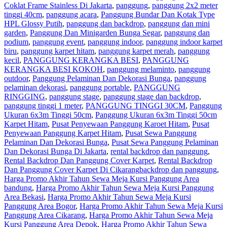
Coklat Frame Stainless Di Jakarta
,
panggung
,
panggung 2x2 meter
tinggi 40cm
,
panggung acara
,
Panggung Bundar Dan Kotak Type
HPL Glossy Putih
,
panggung dan backdrop
,
panggung dan mini
garden
,
Panggung Dan Minigarden Bunga Segar
,
panggung dan
podium
,
panggung event
,
panggung indoor
,
panggung indoor karpet
biru
,
panggung karpet hitam
,
panggung karpet merah
,
panggung
kecil
,
PANGGUNG KERANGKA BESI
,
PANGGUNG
KERANGKA BESI KOKOH
,
panggung melaminto
,
panggung
outdoor
,
Panggung Pelaminan Dan Dekorasi Bunga
,
panggung
pelaminan dekorasi
,
panggung portable
,
PANGGUNG
RINGGING
,
panggung stage
,
panggung stage dan backdrop
,
panggung tinggi 1 meter
,
PANGGUNG TINGGI 30CM
,
Panggung
Ukuran 6x3m Tinggi 50cm
,
Panggung Ukuran 6x3m Tinggi 50cm
Karpet Hitam
,
Pusat Penyewaan Panggung Karoet Hitam
,
Pusat
Penyewaan Panggung Karpet Hitam
,
Pusat Sewa Panggung
Pelaminan Dan Dekorasi Bunga
,
Pusat Sewa Panggung Pelaminan
Dan Dekorasi Bunga Di Jakarta
,
rental backdrop dan panggung
,
Rental Backdrop Dan Panggung Cover Karpet
,
Rental Backdrop
Dan Panggung Cover Karpet Di Cikarang
backdrop dan panggung
,
Harga Promo Akhir Tahun Sewa Meja Kursi Panggung Area
bandung
,
Harga Promo Akhir Tahun Sewa Meja Kursi Panggung
Area Bekasi
,
Harga Promo Akhir Tahun Sewa Meja Kursi
Panggung Area Bogor
,
Harga Promo Akhir Tahun Sewa Meja Kursi
Panggung Area Cikarang
,
Harga Promo Akhir Tahun Sewa Meja
Kursi Panggung Area Depok
,
Harga Promo Akhir Tahun Sewa