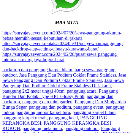
MBA MITA
https://suryajayaevent.com/2024/07/20/sewa-panggung-ukuran-
bebas-memilih-sesuai-kebutuhan-di-jakarta
https://suryajayaevent.rentals/2024/05/31/penyewaan-panggung-
dan-backdrop-siap-setting-cibuaya-karawang-barat/
https://suryajayaevent.com/2024/02/28/pusat-sewa-panggung-
minimalis-margajaya-bogor-barat
backdrop dan panggung karpet hitam
,
harga sewa panggung
outdoor
,
Jasa Panggung Dan Podium Coklat Frame Stainless
,
Jasa
Sewa Panggung Dan Podium Coklat Frame Stainless
,
Jasa Sewa
Panggung Dan Podium Coklat Frame Stainless Di Jakarta
,
panggung 2x2 meter tinggi 40cm
,
panggung acara
,
Panggung
Bundar Dan Kotak Type HPL Glossy Putih
,
panggung dan
backdrop
,
panggung dan mini garden
,
Panggung Dan Minigarden
Bunga Segar
,
panggung dan podium
,
panggung event
,
panggung
indoor
,
panggung indoor karpet biru
,
panggung karpet hitam
,
panggung karpet merah
,
panggung kecil
,
PANGGUNG
KERANGKA BESI
,
PANGGUNG KERANGKA BESI
KOKOH
,
panggung melaminto
,
panggung outdoor
,
Panggung