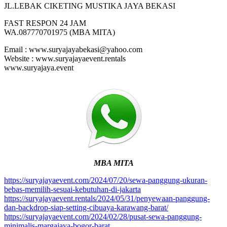
JL.LEBAK CIKETING MUSTIKA JAYA BEKASI
FAST RESPON 24 JAM
WA.087770701975 (MBA MITA)
Email : www.suryajayabekasi@yahoo.com
Website : www.suryajayaevent.rentals
www.suryajaya.event
MBA MITA
https://suryajayaevent.com/2024/07/20/sewa-panggung-ukuran-
bebas-memilih-sesuai-kebutuhan-di-jakarta
https://suryajayaevent.rentals/2024/05/31/penyewaan-panggung-
dan-backdrop-siap-setting-cibuaya-karawang-barat/
https://suryajayaevent.com/2024/02/28/pusat-sewa-panggung-
minimalis-margajaya-bogor-barat