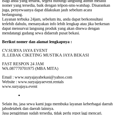
Bagi anda yang tertarik, segera hubungi langsung admin melalui
nomer yang tersedia, baik dengan telpon-sms-watshap. Disarankan
juga, penyewaanya dapat dilakukan jauh sebelum acara
berlangsung.
Layanan terbuka 24jam, sebelum itu, anda dapat berkonsultasi
terlebih dahulu, menanyakan info lebih lengkap atau jika berkenan
dapat mensurvai langsung produk yang akan disewa dengan
mendatangi gudang sewa didaerah pusat bekasi.
Berikut nomer dan alamat lengkapnya :
CV.SURYA JAYA EVENT
JL.LEBAK CIKETING MUSTIKA JAYA BEKASI
FAST RESPON 24 JAM
WA.087770701975 (MBA MITA)
Email : www.suryajayabekasi@yahoo.com
Website : www.suryajayaevent.rentals
www.suryajaya.event
Selain itu, jasa sewa kami juga membuka layanan keberbagai daerah
jabodetabek dan daerah lainnya.
Jasa pengiriman sudah tersedia, tidak perlu repot lagi mencari.