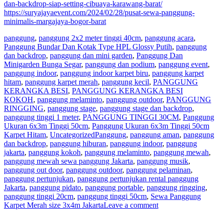
dan-backdrop-siap-setting-cibuaya-karawang-barat/
https://suryajayaevent.com/2024/02/28/pusat-sewa-panggung-
minimalis-margajaya-bogor-barat
panggung
,
panggung 2x2 meter tinggi 40cm
,
panggung acara
,
Panggung Bundar Dan Kotak Type HPL Glossy Putih
,
panggung
dan backdrop
,
panggung dan mini garden
,
Panggung Dan
Minigarden Bunga Segar
,
panggung dan podium
,
panggung event
,
panggung indoor
,
panggung indoor karpet biru
,
panggung karpet
hitam
,
panggung karpet merah
,
panggung kecil
,
PANGGUNG
KERANGKA BESI
,
PANGGUNG KERANGKA BESI
KOKOH
,
panggung melaminto
,
panggung outdoor
,
PANGGUNG
RINGGING
,
panggung stage
,
panggung stage dan backdrop
,
panggung tinggi 1 meter
,
PANGGUNG TINGGI 30CM
,
Panggung
Ukuran 6x3m Tinggi 50cm
,
Panggung Ukuran 6x3m Tinggi 50cm
Karpet Hitam
,
Uncategorized
Panggung
,
panggung aman
,
panggung
dan backdrop
,
panggung hiburan
,
panggung indoor
,
panggung
jakarta
,
panggung kokoh
,
panggung melaminto
,
panggung mewah
,
panggung mewah sewa panggung Jakarta
,
panggung musik
,
panggung out door
,
panggung outdoor
,
panggung pelaminan
,
panggung pertunjukan
,
panggung pertunjukan rental panggung
Jakarta
,
panggung pidato
,
panggung portable
,
panggung ringging
,
panggung tinggi 20cm
,
panggung tinggi 50cm
,
Sewa Panggung
Karpet Merah size 3x4m Jakarta
Leave a comment