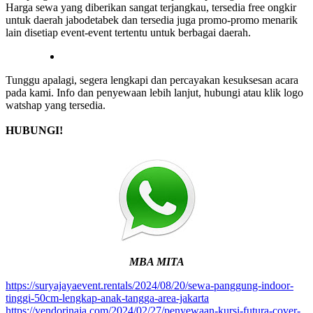
Harga sewa yang diberikan sangat terjangkau, tersedia free ongkir
untuk daerah jabodetabek dan tersedia juga promo-promo menarik
lain disetiap event-event tertentu untuk berbagai daerah.
Tunggu apalagi, segera lengkapi dan percayakan kesuksesan acara
pada kami. Info dan penyewaan lebih lanjut, hubungi atau klik logo
watshap yang tersedia.
HUBUNGI!
MBA MITA
https://suryajayaevent.rentals/2024/08/20/sewa-panggung-indoor-
tinggi-50cm-lengkap-anak-tangga-area-jakarta
https://vendorinaja.com/2024/02/27/penyewaan-kursi-futura-cover-