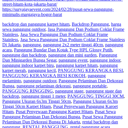
street-hitam-kota-jakarta-barat/
https://suryajayaevent.com/2024/02/28/pusat-sewa-panggung-
minimalis-margajaya-bogor-barat
backdrop dan panggung karpet hitam
,
Backdrop Panggung
,
harga
sewa panggung outdoor
,
Jasa Panggung Dan Podium Coklat Frame
Stainless
,
Jasa Sewa Panggung Dan Podium Coklat Frame
Stainless
,
Jasa Sewa Panggung Dan Podium Coklat Frame Stainless
Di Jakarta
,
panggung
,
panggung 2x2 meter tinggi 40cm
,
panggung
acara
,
Panggung Bundar Dan Kotak Type HPL Glossy Putih
,
panggung dan backdrop
,
panggung dan mini garden
,
Panggung
Dan Minigarden Bunga Segar
,
panggung event
,
panggung indoor
,
panggung indoor karpet biru
,
panggung karpet hitam
,
panggung
karpet merah
,
panggung kecil
,
PANGGUNG KERANGKA BESI
,
PANGGUNG KERANGKA BESI KOKOH
,
panggung
melaminto
,
panggung outdoor
,
Panggung Pelaminan Dan Dekorasi
Bunga
,
panggung pelaminan dekorasi
,
panggung portable
,
PANGGUNG RINGGING
,
panggung stage
,
panggung stage dan
backdrop
,
panggung tinggi 1 meter
,
PANGGUNG TINGGI 30CM
,
Panggung Ukuran 6x3m Tinggi 50cm
,
Panggung Ukuran 6x3m
Tinggi 50cm Karpet Hitam
,
Pusat Penyewaan Panggung Karoet
Hitam
,
Pusat Penyewaan Panggung Karpet Hitam
,
Pusat Sewa
Panggung Pelaminan Dan Dekorasi Bunga
,
Pusat Sewa Panggung
Pelaminan Dan Dekorasi Bunga Di Jakarta
,
rental backdrop dan
panggung
,
RENTAL PANGGUNG
,
rental panggung acara
,