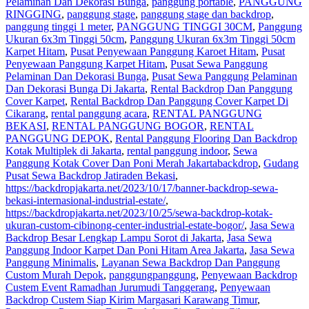
Pelaminan Dan Dekorasi Bunga
,
panggung portable
,
PANGGUNG
RINGGING
,
panggung stage
,
panggung stage dan backdrop
,
panggung tinggi 1 meter
,
PANGGUNG TINGGI 30CM
,
Panggung
Ukuran 6x3m Tinggi 50cm
,
Panggung Ukuran 6x3m Tinggi 50cm
Karpet Hitam
,
Pusat Penyewaan Panggung Karoet Hitam
,
Pusat
Penyewaan Panggung Karpet Hitam
,
Pusat Sewa Panggung
Pelaminan Dan Dekorasi Bunga
,
Pusat Sewa Panggung Pelaminan
Dan Dekorasi Bunga Di Jakarta
,
Rental Backdrop Dan Panggung
Cover Karpet
,
Rental Backdrop Dan Panggung Cover Karpet Di
Cikarang
,
rental panggung acara
,
RENTAL PANGGUNG
BEKASI
,
RENTAL PANGGUNG BOGOR
,
RENTAL
PANGGUNG DEPOK
,
Rental Panggung Flooring Dan Backdrop
Kotak Multiplek di Jakarta
,
rental panggung indoor
,
Sewa
Panggung Kotak Cover Dan Poni Merah Jakarta
backdrop
,
Gudang
Pusat Sewa Backdrop Jatiraden Bekasi
,
https://backdropjakarta.net/2023/10/17/banner-backdrop-sewa-
bekasi-internasional-industrial-estate/
,
https://backdropjakarta.net/2023/10/25/sewa-backdrop-kotak-
ukuran-custom-cibinong-center-industrial-estate-bogor/
,
Jasa Sewa
Backdrop Besar Lengkap Lampu Sorot di Jakarta
,
Jasa Sewa
Panggung Indoor Karpet Dan Poni Hitam Area Jakarta
,
Jasa Sewa
Panggung Minimalis
,
Layanan Sewa Backdrop Dan Panggung
Custom Murah Depok
,
panggungpanggung
,
Penyewaan Backdrop
Custem Event Ramadhan Jurumudi Tanggerang
,
Penyewaan
Backdrop Custem Siap Kirim Margasari Karawang Timur
,