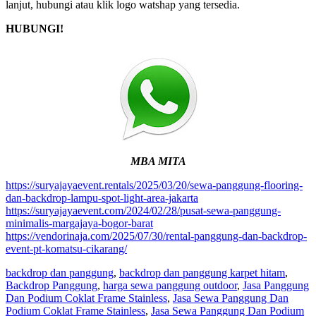
lanjut, hubungi atau klik logo watshap yang tersedia.
HUBUNGI!
MBA MITA
https://suryajayaevent.rentals/2025/03/20/sewa-panggung-flooring-
dan-backdrop-lampu-spot-light-area-jakarta
https://suryajayaevent.com/2024/02/28/pusat-sewa-panggung-
minimalis-margajaya-bogor-barat
https://vendorinaja.com/2025/07/30/rental-panggung-dan-backdrop-
event-pt-komatsu-cikarang/
backdrop dan panggung
,
backdrop dan panggung karpet hitam
,
Backdrop Panggung
,
harga sewa panggung outdoor
,
Jasa Panggung
Dan Podium Coklat Frame Stainless
,
Jasa Sewa Panggung Dan
Podium Coklat Frame Stainless
,
Jasa Sewa Panggung Dan Podium