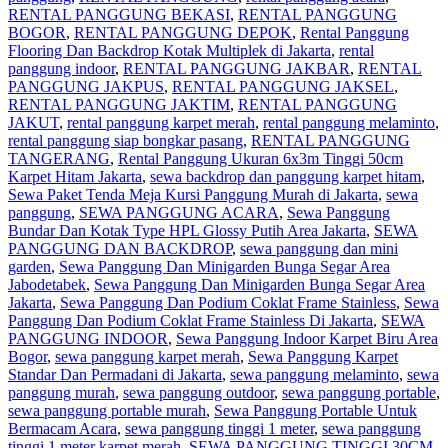
RENTAL PANGGUNG BEKASI
,
RENTAL PANGGUNG
BOGOR
,
RENTAL PANGGUNG DEPOK
,
Rental Panggung
Flooring Dan Backdrop Kotak Multiplek di Jakarta
,
rental
panggung indoor
,
RENTAL PANGGUNG JAKBAR
,
RENTAL
PANGGUNG JAKPUS
,
RENTAL PANGGUNG JAKSEL
,
RENTAL PANGGUNG JAKTIM
,
RENTAL PANGGUNG
JAKUT
,
rental panggung karpet merah
,
rental panggung melaminto
,
rental panggung siap bongkar pasang
,
RENTAL PANGGUNG
TANGERANG
,
Rental Panggung Ukuran 6x3m Tinggi 50cm
Karpet Hitam Jakarta
,
sewa backdrop dan panggung karpet hitam
,
Sewa Paket Tenda Meja Kursi Panggung Murah di Jakarta
,
sewa
panggung
,
SEWA PANGGUNG ACARA
,
Sewa Panggung
Bundar Dan Kotak Type HPL Glossy Putih Area Jakarta
,
SEWA
PANGGUNG DAN BACKDROP
,
sewa panggung dan mini
garden
,
Sewa Panggung Dan Minigarden Bunga Segar Area
Jabodetabek
,
Sewa Panggung Dan Minigarden Bunga Segar Area
Jakarta
,
Sewa Panggung Dan Podium Coklat Frame Stainless
,
Sewa
Panggung Dan Podium Coklat Frame Stainless Di Jakarta
,
SEWA
PANGGUNG INDOOR
,
Sewa Panggung Indoor Karpet Biru Area
Bogor
,
sewa panggung karpet merah
,
Sewa Panggung Karpet
Standar Dan Permadani di Jakarta
,
sewa panggung melaminto
,
sewa
panggung murah
,
sewa panggung outdoor
,
sewa panggung portable
,
sewa panggung portable murah
,
Sewa Panggung Portable Untuk
Bermacam Acara
,
sewa panggung tinggi 1 meter
,
sewa panggung
tinggi 1 meter karpet merah
,
SEWA PANGGUNG TINGGI 30CM
,