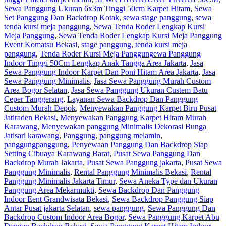
Sewa Panggung Ukuran 6x3m Tinggi 50cm Karpet Hitam
,
Sewa
Set Panggung Dan Backdrop Kotak
,
sewa stage panggung
,
sewa
tenda kursi meja panggung
,
Sewa Tenda Roder Lengkap Kursi
Meja Panggung
,
Sewa Tenda Roder Lengkap Kursi Meja Panggung
Event Komatsu Bekasi
,
stage panggung
,
tenda kursi meja
panggung
,
Tenda Roder Kursi Meja Panggung
ewa Panggung
Indoor Tinggi 50Cm Lengkap Anak Tangga Area Jakarta
,
Jasa
Sewa Panggung Indoor Karpet Dan Poni Hitam Area Jakarta
,
Jasa
Sewa Panggung Minimalis
,
Jasa Sewa Panggung Murah Custom
Area Bogor Selatan
,
Jasa Sewa Panggung Ukuran Custem Batu
Ceper Tanggerang
,
Layanan Sewa Backdrop Dan Panggung
Custom Murah Depok
,
Menyewakan Panggung Karpet Biru Pusat
Jatiraden Bekasi
,
Menyewakan Panggung Karpet Hitam Murah
Karawang
,
Menyewakan panggung Minimalis Dekorasi Bunga
Jatisari karawang
,
Panggung
,
panggung melamin
,
panggungpanggung
,
Penyewaan Panggung Dan Backdrop Siap
Setting Cibuaya Karawang Barat
,
Pusat Sewa Panggung Dan
Backdrop Murah Jakarta
,
Pusat Sewa Panggung jakarta
,
Pusat Sewa
Panggung Minimalis
,
Rental Panggung Minimalis Bekasi
,
Rental
Panggung Minimalis Jakarta Timur
,
Sewa Aneka Type dan Ukuran
Panggung Area Mekarmukti
,
Sewa Backdrop Dan Panggung
Indoor Eent Grandwisata Bekasi
,
Sewa Backdrop Panggung Siap
Antar Pusat jakarta Selatan
,
sewa panggung
,
Sewa Panggung Dan
Backdrop Custom Indoor Area Bogor
,
Sewa Panggung Karpet Abu