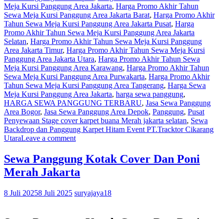
Meja Kursi Panggung Area Jakarta
,
Harga Promo Akhir Tahun
Sewa Meja Kursi Panggung Area Jakarta Barat
,
Harga Promo Akhir
Tahun Sewa Meja Kursi Panggung Area Jakarta Pusat
,
Harga
Promo Akhir Tahun Sewa Meja Kursi Panggung Area Jakarta
Selatan
,
Harga Promo Akhir Tahun Sewa Meja Kursi Panggung
Area Jakarta Timur
,
Harga Promo Akhir Tahun Sewa Meja Kursi
Panggung Area Jakarta Utara
,
Harga Promo Akhir Tahun Sewa
Meja Kursi Panggung Area Karawang
,
Harga Promo Akhir Tahun
Sewa Meja Kursi Panggung Area Purwakarta
,
Harga Promo Akhir
Tahun Sewa Meja Kursi Panggung Area Tangerang
,
Harga Sewa
Meja Kursi Panggung Area Jakarta
,
harga sewa panggung
,
HARGA SEWA PANGGUNG TERBARU
,
Jasa Sewa Panggung
Area Bogor
,
Jasa Sewa Panggung Area Depok
,
Panggung
,
Pusat
Penyewaan Stage cover karpet buana Merah jakarta selatan
,
Sewa
Backdrop dan Panggung Karpet Hitam Event PT.Tracktor Cikarang
Utara
Leave a comment
Sewa Panggung Kotak Cover Dan Poni
Merah Jakarta
8 Juli 2025
8 Juli 2025
suryajaya18