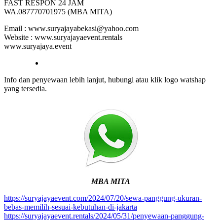
FAST RESPON 24 JAM
WA.087770701975 (MBA MITA)
Email : www.suryajayabekasi@yahoo.com
Website : www.suryajayaevent.rentals
www.suryajaya.event
Info dan penyewaan lebih lanjut, hubungi atau klik logo watshap
yang tersedia.
MBA MITA
https://suryajayaevent.com/2024/07/20/sewa-panggung-ukuran-
bebas-memilih-sesuai-kebutuhan-di-jakarta
https://suryajayaevent.rentals/2024/05/31/penyewaan-panggung-