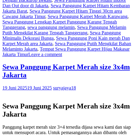
Dengan Backdrop Bekasi
,
Sewa Panggung Karpet Hitam Indoor
Dan Out door di Jakarta
,
Sewa Panggung Karpet Hitam Kembaran
Jakarta Barat
,
Sewa Panggung Karpet Hitam Tinggi 30cm area
Cawang Jakarta Timur
,
Sewa Panggung Karpet Merah Karawang
,
Sewa Panggung Lengkap Karpet Panggung Karang Tengah
Tanggerang
,
sewa panggung melamin
,
Sewa Panggung Melamin
Putih Mengkilat Karang Tengah Tanggerang
,
Sewa Panggung
Minimalis Dekorasi Bunga
,
Sewa Panggung Poni Kain merah Dan
Karpet Merah area Jakarta
,
Sewa Panggung Putih Mengkilat Bahan
Melaminto Jakarta
,
Tempat Sewa Panggung Karpet Hijau Makasar
Jakarta Timur
Leave a comment
Sewa Panggung Karpet Merah size 3x4m
Jakarta
19 Juni 2025
19 Juni 2025
suryajaya18
Sewa Panggung Karpet Merah size 3x4m
Jakarta
Panggung karpet merah size 3×4 tersedia dijasa sewa kami dan siap
untuk mensuport acara. Untuk pemasangannya akan dibantu oleh