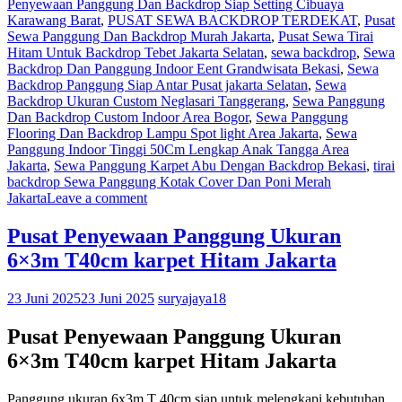
Penyewaan Panggung Dan Backdrop Siap Setting Cibuaya
Karawang Barat
,
PUSAT SEWA BACKDROP TERDEKAT
,
Pusat
Sewa Panggung Dan Backdrop Murah Jakarta
,
Pusat Sewa Tirai
Hitam Untuk Backdrop Tebet Jakarta Selatan
,
sewa backdrop
,
Sewa
Backdrop Dan Panggung Indoor Eent Grandwisata Bekasi
,
Sewa
Backdrop Panggung Siap Antar Pusat jakarta Selatan
,
Sewa
Backdrop Ukuran Custom Neglasari Tanggerang
,
Sewa Panggung
Dan Backdrop Custom Indoor Area Bogor
,
Sewa Panggung
Flooring Dan Backdrop Lampu Spot light Area Jakarta
,
Sewa
Panggung Indoor Tinggi 50Cm Lengkap Anak Tangga Area
Jakarta
,
Sewa Panggung Karpet Abu Dengan Backdrop Bekasi
,
tirai
backdrop Sewa Panggung Kotak Cover Dan Poni Merah
Jakarta
Leave a comment
Pusat Penyewaan Panggung Ukuran
6×3m T40cm karpet Hitam Jakarta
23 Juni 2025
23 Juni 2025
suryajaya18
Pusat Penyewaan Panggung Ukuran
6×3m T40cm karpet Hitam Jakarta
Panggung ukuran 6x3m T 40cm siap untuk melengkapi kebutuhan