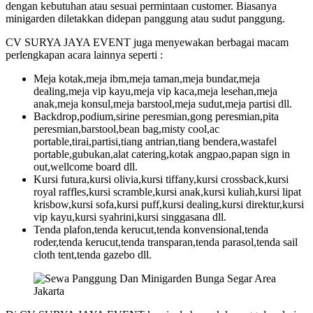
dengan kebutuhan atau sesuai permintaan customer. Biasanya
minigarden diletakkan didepan panggung atau sudut panggung.
CV SURYA JAYA EVENT juga menyewakan berbagai macam
perlengkapan acara lainnya seperti :
Meja kotak,meja ibm,meja taman,meja bundar,meja
dealing,meja vip kayu,meja vip kaca,meja lesehan,meja
anak,meja konsul,meja barstool,meja sudut,meja partisi dll.
Backdrop,podium,sirine peresmian,gong peresmian,pita
peresmian,barstool,bean bag,misty cool,ac
portable,tirai,partisi,tiang antrian,tiang bendera,wastafel
portable,gubukan,alat catering,kotak angpao,papan sign in
out,wellcome board dll.
Kursi futura,kursi olivia,kursi tiffany,kursi crossback,kursi
royal raffles,kursi scramble,kursi anak,kursi kuliah,kursi lipat
krisbow,kursi sofa,kursi puff,kursi dealing,kursi direktur,kursi
vip kayu,kursi syahrini,kursi singgasana dll.
Tenda plafon,tenda kerucut,tenda konvensional,tenda
roder,tenda kerucut,tenda transparan,tenda parasol,tenda sail
cloth tent,tenda gazebo dll.