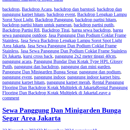
backdrop
,
Backdrop Acara
,
backdrop dan barstool
,
backdrop dan
panggung karpet hitam
,
backdrop event
,
Backdrop Lengkap Lampu
Sorot Spot Light
,
Backdrop Panggung
,
backdrop partisi hitam
,
backdrop partisi hitam untuk pameran
,
backdrop partisi putih
,
Backdrop Partisi R8
,
Backdrop Tirai
,
harga sewa backdrop
,
harga
sewa panggung outdoor
,
Jasa Panggung Dan Podium Coklat Frame
Stainless
,
Jasa Sewa Backdrop Lengkap Lampu Sorot Spot Light
Area Jakarta
,
Jasa Sewa Panggung Dan Podium Coklat Frame
Stainless
,
Jasa Sewa Panggung Dan Podium Coklat Frame Stainless
Di Jakarta
,
kursi cross back
,
panggung 2x2 meter tinggi 40cm
,
panggung acara
,
Panggung Bundar Dan Kotak Type HPL Glossy
Putih
,
panggung dan backdrop
,
panggung dan mini garden
,
Panggung Dan Minigarden Bunga Segar
,
panggung dan podium
,
panggung event
,
panggung indoor
,
panggung indoor karpet biru
,
panggung karpet hitam
,
panggung karpet merah
,
Rental Panggung
Flooring Dan Backdrop Kotak Multiplek di Jakarta
Rental Panggung
Flooring Dan Backdrop Kotak Multiplek di Jakarta
Leave a
comment
Sewa Panggung Dan Minigarden Bunga
Segar Area Jakarta