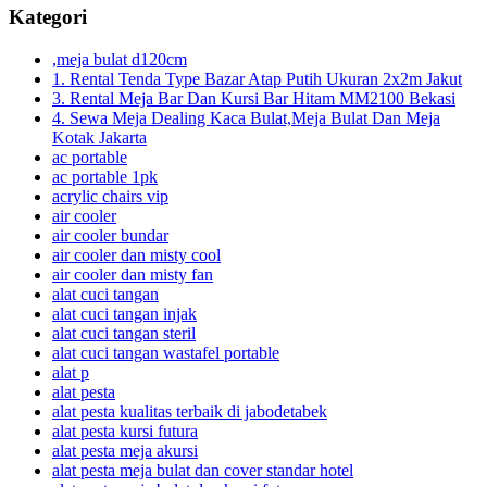
Kategori
,meja bulat d120cm
1. Rental Tenda Type Bazar Atap Putih Ukuran 2x2m Jakut
3. Rental Meja Bar Dan Kursi Bar Hitam MM2100 Bekasi
4. Sewa Meja Dealing Kaca Bulat,Meja Bulat Dan Meja
Kotak Jakarta
ac portable
ac portable 1pk
acrylic chairs vip
air cooler
air cooler bundar
air cooler dan misty cool
air cooler dan misty fan
alat cuci tangan
alat cuci tangan injak
alat cuci tangan steril
alat cuci tangan wastafel portable
alat p
alat pesta
alat pesta kualitas terbaik di jabodetabek
alat pesta kursi futura
alat pesta meja akursi
alat pesta meja bulat dan cover standar hotel