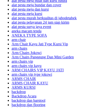
alat pesta meja bulat dan kursi futura
alat pesta meja bundar dan cover
alat pesta meja dan kursi
alat pesta meja kursi
alat pesta murah berkualitas di jabodetabek
alat pesta pelayanan 24 jam siap kirim
alat pesta surya jaya event
aneka macam tenda
ANEKA TYPE SOFA
arm chair
Arm Chair Kayu Jati Type Kursi Vip
arm chairs
Arm Chairs Jokowi
Arm Chairs Panggung Dan Mini Garden
arm chairs vip
arm chairs vip kayu
ARM CHAIRS VIP KAYU JATI
arm chairs vip type jokowi
ARMS CHAIR
ARMS CHAIR KAYU
ARMS KURSI
backdrop
Backdrop Acara
backdrop dan barstool
backdrop dan flooring