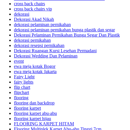
cross back chairs
cross back chairs vip
dekorasi
Dekorasi Akad Nikah
dekorasi pelaminan pernikahan
dekorasi pelaminan pernikahan bunga plastik dan segar
Dekorasi Pelaminan Pernikahan Bunga Segar Dan Plastik
dekorasi pernikahan
dekorasi resepsi pernikahan
Dekorasi Ruangan Kursi Lesehan Permadani
Dekorasi Wedding Dan Pelaminan
event
ewa meja kotak Bogor
ewa meja kotak Jakarta
Fairy Light
fairy lights
flip chart
flipchart
flooring
flooring dan backdrop
flooring karpet
flooring karpet abu-abu
flooring karpet hijau
FLOORING KARPET HITAM
Flooring Multiplek Karpet Abu-abu Tinggi 7cm