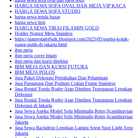
harga sewa sofa oval dan meja retro
HARGA SEWA SOFA OVAL DAN MEJA VIP KACA
HARGA SEWA SOFA STUDIO
harga sewa tenda bazar
harga sewa tirai
HARGA SEWA TIRAI FILAMIN GOLD
Holder Nomor Meja Stainless
https://alatpestaterbaik.blogspot.com/2025/05/partisi-kotak-
ruang-putih-di-jakarta.html
ibm meja
ibm meja cover hitam
ibm meja dan kursi direktur
IBM MEJA DAN KURSI FUTURA
IBM MEJA POLOS
Jasa Paket Dekorasi Pernikahan Dan Pelaminan
Jasa Panggung Dan Podium Coklat Frame Stainless
Jasa Rental Tenda Roder Atap Dinding Transparan Lengkap
Dekorasi
Jasa Rental Tenda Roder Atap Dinding Transparan Lengkap
Dekorasi di Jakarta
Jasa Sewa Aneka Model Sofa Minimalis,Retro,Scandinavian
Jasa Sewa Aneka Model Sofa Minimalis,Retro,Scandinavian
Jakarta
Jasa Sewa Backdrop Lengkap Lampu Sorot Spot Light Area
Jakarta