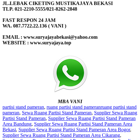
JL.LEBAK CIKETING MUSTIKAJAYA BEKASI
TLP. 021-2210-5555/021-8262-2848
FAST RESPON 24 JAM
WA. 087.7722.22.136 ( VANI )
EMAIL : www.suryajayabekasi@yahoo.com
WEBSITE : www.suryajaya.top
MBA VANI
partisi stand pameran
,
ruang partisi stand pameran
ruang partisi stand
pameran
,
Sewa Ruang Partisi Stand Pameran
,
Supplier Sewa Ruang
Partisi Stand Pameran
,
Supplier Sewa Ruang Partisi Stand Pameran
Area Bandung
,
Supplier Sewa Ruang Partisi Stand Pameran Area
Bekasi
,
Supplier Sewa Ruang Partisi Stand Pameran Area Bogor
,
Supplier Sewa Ruang Partisi Stand Pameran Area Cikarang
,