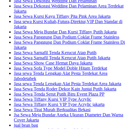
Jasa Sewa Dekorasi Wedding Dan Pelaminan
Jasa Sewa Dekorasi Wedding Dan Pelaminan Area Terdekat
Jakarta
Jasa Sewa Kursi Kayu Tiffany Pita Pink Area Jakarta
Jasa sewa Kursi Kuliah,Futura,Direktur,VIP Dan Standar di
Jakarta
Jasa Sewa Meja Bundar Dan Kursi Tiffany Putih Jakarta
Jasa Sewa Panggung Dan Podium Coklat Frame Stainless
Jasa Sewa Panggung Dan Podium Coklat Frame Stainless Di
Jakarta
Jasa Sewa Sarnafil Tenda Kerucut Atap Putih
Jasa Sewa Sarnafil Tenda Kerucut Atap Putih Jakarta
Jasa Sewa Show Case Hemat Daya Jakarta
Jasa Sewa Sofa Type Model Doble Hitam Terdekat
Jasa sewa Tenda Lengkap Alat Pesta Terdekat Area
Jabodetabek
Jasa sewa Tenda Lengkap Alat Pesta Terdekat Area Jakarta
Jasa Sewa Tenda Roder Dekor Kain Juntai Putih Jakarta
Jasa Sewa Tenda Serut Putih Biru Event Plaza PP
Jasa Sewa Tiffany Kursi VIP Type Acrylic
Jasa Sewa Tiffany Kursi VIP Type Acrylic jakarta
Jasa Sewa Tirai Murah Berkualitas Bekasi
Jsa Sewa Meja Bundar Aneka Ukuran Diameter Dan Warna
Cover Jakarta
jual bean bag