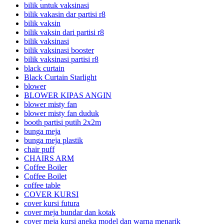
bilik untuk vaksinasi
bilik vakasin dar partisi r8
bilik vaksin
bilik vaksin dari partisi r8
bilik vaksinasi
bilik vaksinasi booster
bilik vaksinasi partisi r8
black curtain
Black Curtain Starlight
blower
BLOWER KIPAS ANGIN
blower misty fan
blower misty fan duduk
booth partisi putih 2x2m
bunga meja
bunga meja plastik
chair puff
CHAIRS ARM
Coffee Boiler
Coffee Boilet
coffee table
COVER KURSI
cover kursi futura
cover meja bundar dan kotak
cover meja kursi aneka model dan warna menarik