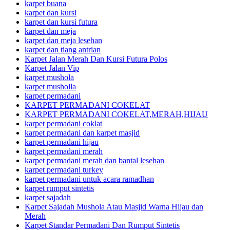
karpet buana
karpet dan kursi
karpet dan kursi futura
karpet dan meja
karpet dan meja lesehan
karpet dan tiang antrian
Karpet Jalan Merah Dan Kursi Futura Polos
Karpet Jalan Vip
karpet mushola
karpet musholla
karpet permadani
KARPET PERMADANI COKELAT
KARPET PERMADANI COKELAT,MERAH,HIJAU
karpet permadani coklat
karpet permadani dan karpet masjid
karpet permadani hijau
karpet permadani merah
karpet permadani merah dan bantal lesehan
karpet permadani turkey
karpet permadani untuk acara ramadhan
karpet rumput sintetis
karpet sajadah
Karpet Sajadah Mushola Atau Masjid Warna Hijau dan
Merah
Karpet Standar Permadani Dan Rumput Sintetis