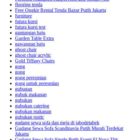
flooring tenda
Free Ongkir Rental Tenda Bazar Putih Jakarta
furniture
futura kursi
futura kursi test
gantungan baju
Garden Table Extra
gawangan baju
ghost chair
ghost chair acrylic
Gold Tiffany Chairs
gong
gong
gong peresmian
gong untuk peresmian
gubugan
gubuk makanan
gubukan
gubukan catering
gubukan makanan
gubukan rustic
gudang sewa sofa dan meja di jabodetabek
Gudang Sewa Sofa Scandinavia Putih Murah Terdekat
Jakarta
Gudang Sewa Sofa Single Putih Event El Nusa Tbk