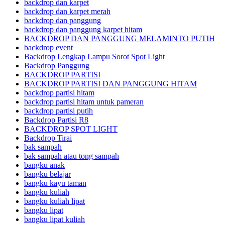
backdrop dan karpet
backdrop dan karpet merah
backdrop dan panggung
backdrop dan panggung karpet hitam
BACKDROP DAN PANGGUNG MELAMINTO PUTIH
backdrop event
Backdrop Lengkap Lampu Sorot Spot Light
Backdrop Panggung
BACKDROP PARTISI
BACKDROP PARTISI DAN PANGGUNG HITAM
backdrop partisi hitam
backdrop partisi hitam untuk pameran
backdrop partisi putih
Backdrop Partisi R8
BACKDROP SPOT LIGHT
Backdrop Tirai
bak sampah
bak sampah atau tong sampah
bangku anak
bangku belajar
bangku kayu taman
bangku kuliah
bangku kuliah lipat
bangku lipat
bangku lipat kuliah