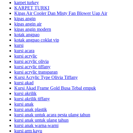
karpet turkey
KARPET TURKI
Kipas Air Cooler Dan Misty Fan Blower Uap Air
kipas angin
kipas angin air
kipas angin modern
kotak angpao
kotak angpao coklat vip
kursi
kursi acara
kursi acrylic
kursi acrylic olivia
kursi acrylic tiffany
kursi acrylic transparan
Kursi Acrylic Type Olivia Tiffany
kursi akad
Kursi Akad Frame Gold Busa Tebal empuk
kursi akrilik
kursi akrilik tiffany
kursi anak
kursi anak plastik
kursi anak untuk acara pesta ulang tahun
kursi anak untuk ulang tahun
kursi anak warna-warni
kursi arm kayu