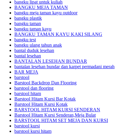
bangku lipat untuk kuliah
BANGKU MEJA TAMAN
bangku meja taman kayu outdoor
bangku plastik
bangku taman
bangku taman kayu
BANGKU TAMAN KAYU KAKI SILANG
bangku test
bangku ulang tahun anak
bantal duduk lesehan
bantal lesehan
BANTALAN LESEHAN BUNDAR
bantalan lesehan bundar dan karpet permadani merah
BAR MEJA
barstool
Barstool Backdrop Dan Flooring
barstool dan flooring
barstool hitam
Barstool Hitam Kursi Bar Kotak
Barstool Hitam Kursi Kotak
BARSTOOL HITAM KURSI SENDERAN
Barstool Hitam Kursi Senderan,Meja Bulat
BARSTOOL HITAM SET MEJA DAN KURSI
barstool kursi
barstool kursi hitam