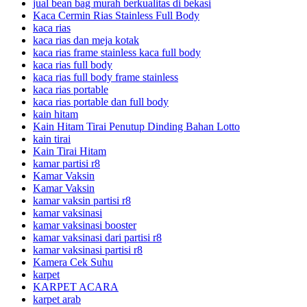
jual bean bag murah berkualitas di bekasi
Kaca Cermin Rias Stainless Full Body
kaca rias
kaca rias dan meja kotak
kaca rias frame stainless kaca full body
kaca rias full body
kaca rias full body frame stainless
kaca rias portable
kaca rias portable dan full body
kain hitam
Kain Hitam Tirai Penutup Dinding Bahan Lotto
kain tirai
Kain Tirai Hitam
kamar partisi r8
Kamar Vaksin
Kamar Vaksin
kamar vaksin partisi r8
kamar vaksinasi
kamar vaksinasi booster
kamar vaksinasi dari partisi r8
kamar vaksinasi partisi r8
Kamera Cek Suhu
karpet
KARPET ACARA
karpet arab