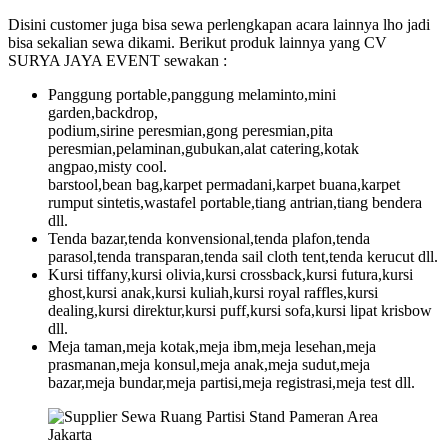
Disini customer juga bisa sewa perlengkapan acara lainnya lho jadi
bisa sekalian sewa dikami. Berikut produk lainnya yang CV
SURYA JAYA EVENT sewakan :
Panggung portable,panggung melaminto,mini
garden,backdrop,
podium,sirine peresmian,gong peresmian,pita
peresmian,pelaminan,gubukan,alat catering,kotak
angpao,misty cool.
barstool,bean bag,karpet permadani,karpet buana,karpet
rumput sintetis,wastafel portable,tiang antrian,tiang bendera
dll.
Tenda bazar,tenda konvensional,tenda plafon,tenda
parasol,tenda transparan,tenda sail cloth tent,tenda kerucut dll.
Kursi tiffany,kursi olivia,kursi crossback,kursi futura,kursi
ghost,kursi anak,kursi kuliah,kursi royal raffles,kursi
dealing,kursi direktur,kursi puff,kursi sofa,kursi lipat krisbow
dll.
Meja taman,meja kotak,meja ibm,meja lesehan,meja
prasmanan,meja konsul,meja anak,meja sudut,meja
bazar,meja bundar,meja partisi,meja registrasi,meja test dll.