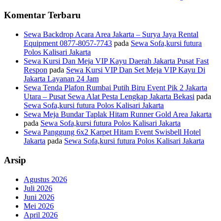
Komentar Terbaru
Sewa Backdrop Acara Area Jakarta – Surya Jaya Rental
Equipment 0877-8057-7743
pada
Sewa Sofa,kursi futura
Polos Kalisari Jakarta
Sewa Kursi Dan Meja VIP Kayu Daerah Jakarta Pusat Fast
Respon
pada
Sewa Kursi VIP Dan Set Meja VIP Kayu Di
Jakarta Layanan 24 Jam
Sewa Tenda Plafon Rumbai Putih Biru Event Pik 2 Jakarta
Utara – Pusat Sewa Alat Pesta Lengkap Jakarta Bekasi
pada
Sewa Sofa,kursi futura Polos Kalisari Jakarta
Sewa Meja Bundar Taplak Hitam Runner Gold Area Jakarta
pada
Sewa Sofa,kursi futura Polos Kalisari Jakarta
Sewa Panggung 6x2 Karpet Hitam Event Swisbell Hotel
Jakarta
pada
Sewa Sofa,kursi futura Polos Kalisari Jakarta
Arsip
Agustus 2026
Juli 2026
Juni 2026
Mei 2026
April 2026