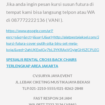
Jika anda ingin pesan kursi susun futura di
tempat kami bisa langsung telpon atau WA
di 087772222136 ( VANI ).
https://www.google.com/url?
esrc=s&q=&rct=j&sa=U&url=http://alatpestajaksel.com/202
kursi-futura-cover-putih-pita-biru-set-meja-
koja/&ved=2ahUKEwiGy7bL3YKRAxVQyjgGHSZCPLEQ
SPESIALIS RENTAL CROSS BACK CHAIRS
TERLENGKAP AREA JAKARTA
CV.SURYA JAYA EVENT
JL.LEBAK CIKETING MUSTIKAJAYA BEKASI
TLP.021-2210-5555/021-8262-2848
FAST RESPON 24 JAM
WA.0877.7222.2136 ( VANI )