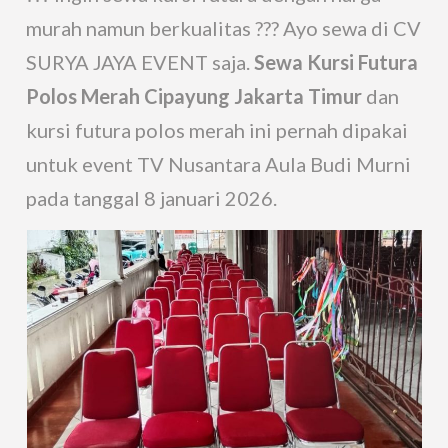
murah namun berkualitas ??? Ayo sewa di CV
SURYA JAYA EVENT saja.
Sewa Kursi Futura
Polos Merah Cipayung Jakarta Timur
dan
kursi futura polos merah ini pernah dipakai
untuk event TV Nusantara Aula Budi Murni
pada tanggal 8 januari 2026.