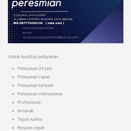
Untuk kualitas pelayanan :
Pelayanan 24 jam
Pelayanan cepat
Pelayanan terbaik
Pelayanan memuaskan
Profesional
Amanah
Tepat waktu
Respon cepat