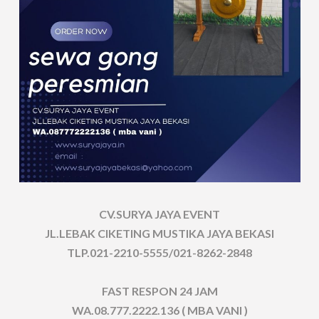
CV.SURYA JAYA EVENT
JL.LEBAK CIKETING MUSTIKA JAYA BEKASI
TLP.021-2210-5555/021-8262-2848
FAST RESPON 24 JAM
WA.08.777.2222.136 ( MBA VANI )