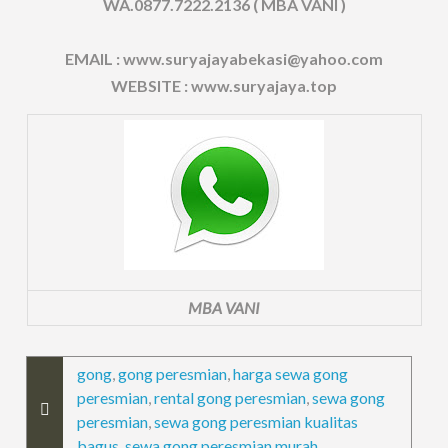
WA.0877.7222.2136 ( MBA VANI )
EMAIL : www.suryajayabekasi@yahoo.com
WEBSITE : www.suryajaya.top
MBA VANI
gong
,
gong peresmian
,
harga sewa gong
peresmian
,
rental gong peresmian
,
sewa gong
peresmian
,
sewa gong peresmian kualitas
bagus
,
sewa gong peresmian murah