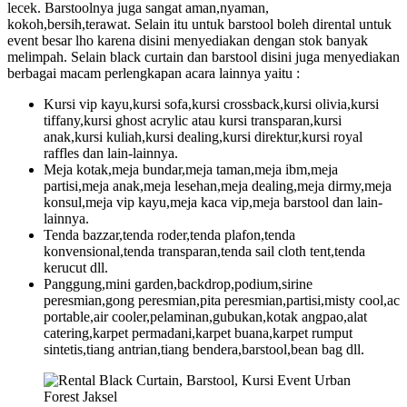
lecek. Barstoolnya juga sangat aman,nyaman,
kokoh,bersih,terawat. Selain itu untuk barstool boleh dirental untuk
event besar lho karena disini menyediakan dengan stok banyak
melimpah. Selain black curtain dan barstool disini juga menyediakan
berbagai macam perlengkapan acara lainnya yaitu :
Kursi vip kayu,kursi sofa,kursi crossback,kursi olivia,kursi
tiffany,kursi ghost acrylic atau kursi transparan,kursi
anak,kursi kuliah,kursi dealing,kursi direktur,kursi royal
raffles dan lain-lainnya.
Meja kotak,meja bundar,meja taman,meja ibm,meja
partisi,meja anak,meja lesehan,meja dealing,meja dirmy,meja
konsul,meja vip kayu,meja kaca vip,meja barstool dan lain-
lainnya.
Tenda bazzar,tenda roder,tenda plafon,tenda
konvensional,tenda transparan,tenda sail cloth tent,tenda
kerucut dll.
Panggung,mini garden,backdrop,podium,sirine
peresmian,gong peresmian,pita peresmian,partisi,misty cool,ac
portable,air cooler,pelaminan,gubukan,kotak angpao,alat
catering,karpet permadani,karpet buana,karpet rumput
sintetis,tiang antrian,tiang bendera,barstool,bean bag dll.