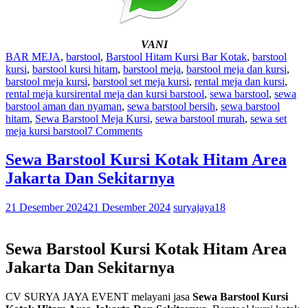
VANI
BAR MEJA
,
barstool
,
Barstool Hitam Kursi Bar Kotak
,
barstool
kursi
,
barstool kursi hitam
,
barstool meja
,
barstool meja dan kursi
,
barstool meja kursi
,
barstool set meja kursi
,
rental meja dan kursi
,
rental meja kursi
rental meja dan kursi barstool
,
sewa barstool
,
sewa
barstool aman dan nyaman
,
sewa barstool bersih
,
sewa barstool
hitam
,
Sewa Barstool Meja Kursi
,
sewa barstool murah
,
sewa set
meja kursi barstool
7 Comments
Sewa Barstool Kursi Kotak Hitam Area
Jakarta Dan Sekitarnya
21 Desember 2024
21 Desember 2024
suryajaya18
Sewa Barstool Kursi Kotak Hitam Area
Jakarta Dan Sekitarnya
CV SURYA JAYA EVENT melayani jasa
Sewa Barstool Kursi