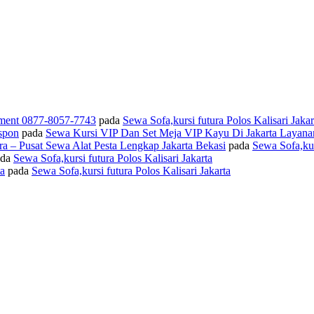
pment 0877-8057-7743
pada
Sewa Sofa,kursi futura Polos Kalisari Jakar
spon
pada
Sewa Kursi VIP Dan Set Meja VIP Kayu Di Jakarta Layana
ra – Pusat Sewa Alat Pesta Lengkap Jakarta Bekasi
pada
Sewa Sofa,kur
da
Sewa Sofa,kursi futura Polos Kalisari Jakarta
ta
pada
Sewa Sofa,kursi futura Polos Kalisari Jakarta