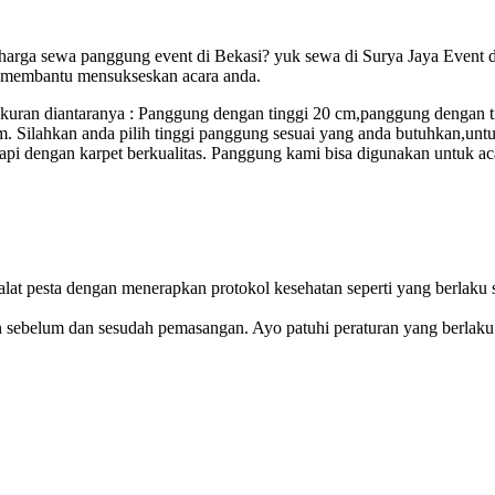
arga sewa panggung event di Bekasi? yuk sewa di Surya Jaya Event dan
n membantu mensukseskan acara anda.
ukuran diantaranya : Panggung dengan tinggi 20 cm,panggung dengan 
 Silahkan anda pilih tinggi panggung sesuai yang anda butuhkan,unt
i dengan karpet berkualitas. Panggung kami bisa digunakan untuk ac
alat pesta dengan menerapkan protokol kesehatan seperti yang berlak
n sebelum dan sesudah pemasangan. Ayo patuhi peraturan yang berlaku