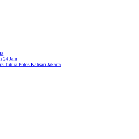
ta
n 24 Jam
si futura Polos Kalisari Jakarta