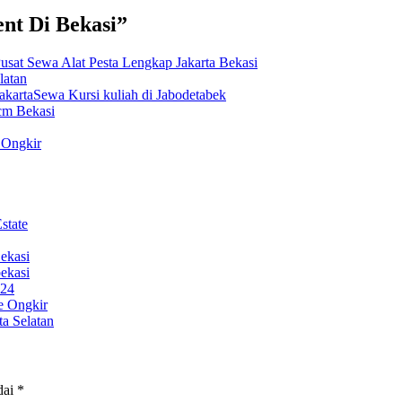
nt Di Bekasi”
sat Sewa Alat Pesta Lengkap Jakarta Bekasi
latan
kartaSewa Kursi kuliah di Jabodetabek
cm Bekasi
 Ongkir
state
ekasi
bekasi
024
e Ongkir
a Selatan
dai
*