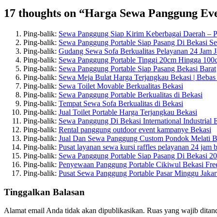
17 thoughts on “Harga Sewa Panggung Eve
Ping-balik:
Sewa Panggung Siap Kirim Keberbagai Daerah – Pu
Ping-balik:
Sewa Panggung Portable Siap Pasang Di Bekasi Se
Ping-balik:
Gudang Sewa Sofa Berkualitas Pelayanan 24 Jam Ja
Ping-balik:
Sewa Panggung Portable Tinggi 20cm Hingga 100
Ping-balik:
Sewa Panggung Portable Siap Pasang Bekasi Barat
Ping-balik:
Sewa Meja Bulat Harga Terjangkau Bekasi | Bebas
Ping-balik:
Sewa Toilet Movable Berkualitas Bekasi
Ping-balik:
Sewa Panggung Portable Berkualitas di Bekasi
Ping-balik:
Tempat Sewa Sofa Berkualitas di Bekasi
Ping-balik:
Jual Toilet Portable Harga Terjangkau Bekasi
Ping-balik:
Sewa Panggung Di Bekasi International Industrial E
Ping-balik:
Rental panggung outdoor event kampanye Bekasi
Ping-balik:
Jual Dan Sewa Panggung Custom Pondok Melati B
Ping-balik:
Pusat layanan sewa kursi raffles pelayanan 24 jam 
Ping-balik:
Sewa Panggung Portable Siap Pasang Di Bekasi 2
Ping-balik:
Penyewaan Panggung Portable Cikiwul Bekasi Fre
Ping-balik:
Pusat Sewa Panggung Portable Pasar Minggu Jakart
Tinggalkan Balasan
Alamat email Anda tidak akan dipublikasikan.
Ruas yang wajib ditan