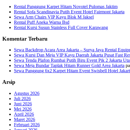
Rental Panggung Karpet Hitam Novotel Pulomas Jaktim
Rental Sofa Scandinavia Putih Event Hotel Fairmont Jakarta
Sewa Arm Chairs VIP Kayu Blok M Jaksel
Rental Puff Aneka Warna Bsd
Rental Kursi Susun Stainless Full Cover Karawang
Komentar Terbaru
Sewa Backdrop Acara Area Jakarta – Surya Jaya Rental Equi
Sewa Kursi Dan Meja VIP Kayu Daerah Jakarta Pusat Fast Re
Sewa Tenda Plafon Rumbai Putih Biru Event Pik 2 Jakarta Uta
Sewa Meja Bundar Taplak Hitam Runner Gold Area Jakarta
pa
Sewa Panggung 6x2 Karpet Hitam Event Swisbell Hotel Jakar
Arsip
Agustus 2026
Juli 2026
Juni 2026
Mei 2026
April 2026
Maret 2026
Februari 2026
Januari 2026