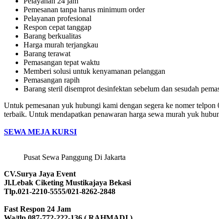
Pelayanan 24 jam
Pemesanan tanpa harus minimum order
Pelayanan profesional
Respon cepat tanggap
Barang berkualitas
Harga murah terjangkau
Barang terawat
Pemasangan tepat waktu
Memberi solusi untuk kenyamanan pelanggan
Pemasangan rapih
Barang steril disemprot desinfektan sebelum dan sesudah pema
Untuk pemesanan yuk hubungi kami dengan segera ke nomer telpon
terbaik. Untuk mendapatkan penawaran harga sewa murah yuk hubungi
SEWA MEJA KURSI
Pusat Sewa Panggung Di Jakarta
CV.Surya Jaya Event
Jl.Lebak Ciketing Mustikajaya Bekasi
Tlp.021-2210-5555/021-8262-2848
Fast Respon 24 Jam
Wa/tlp.087-772-222-136 ( RAHMADI )