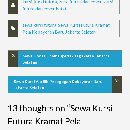
kursi
,
kursi futura
,
kursi futura dan cover
,
kursi
futura dan cover ketat
sewa kursi futura
,
Sewa Kursi Futura Kramat
Pela Kebayoran Baru Jakarta Selatan
Sewa Ghost Chair Cipedak Jagakarsa Jakarta
Selatan
Sewa Kursi Akrilik Petogogan Kebayoran Baru
Jakarta Selatan
13 thoughts on “Sewa Kursi
Futura Kramat Pela