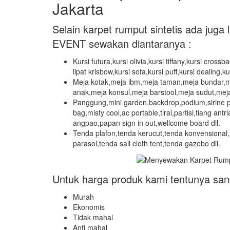
Jakarta
Selain karpet rumput sintetis ada jug
EVENT sewakan diantaranya :
Kursi futura,kursi olivia,kursi tiffany,kursi crossb
lipat krisbow,kursi sofa,kursi puff,kursi dealing,ku
Meja kotak,meja ibm,meja taman,meja bundar,me
anak,meja konsul,meja barstool,meja sudut,meja p
Panggung,mini garden,backdrop,podium,sirine 
bag,misty cool,ac portable,tirai,partisi,tiang an
angpao,papan sign in out,wellcome board dll.
Tenda plafon,tenda kerucut,tenda konvensional,
parasol,tenda sail cloth tent,tenda gazebo dll.
Untuk harga produk kami tentunya san
Murah
Ekonomis
Tidak mahal
Anti mahal