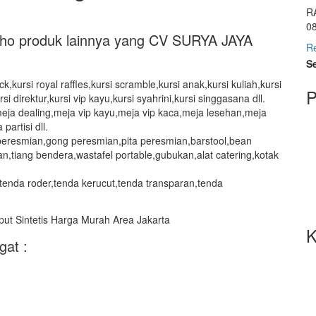
R
0
a lho produk lainnya yang CV SURYA JAYA
R
Se
ack,kursi royal raffles,kursi scramble,kursi anak,kursi kuliah,kursi
P
rsi direktur,kursi vip kayu,kursi syahrini,kursi singgasana dll.
ja dealing,meja vip kayu,meja vip kaca,meja lesehan,meja
artisi dll.
peresmian,gong peresmian,pita peresmian,barstool,bean
trian,tiang bendera,wastafel portable,gubukan,alat catering,kotak
tenda roder,tenda kerucut,tenda transparan,tenda
K
gat :