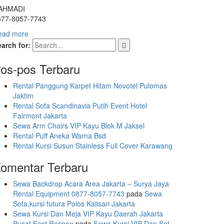
AHMADI
877-8057-7743
ead more
arch for:
os-pos Terbaru
Rental Panggung Karpet Hitam Novotel Pulomas
Jaktim
Rental Sofa Scandinavia Putih Event Hotel
Fairmont Jakarta
Sewa Arm Chairs VIP Kayu Blok M Jaksel
Rental Puff Aneka Warna Bsd
Rental Kursi Susun Stainless Full Cover Karawang
omentar Terbaru
Sewa Backdrop Acara Area Jakarta – Surya Jaya
Rental Equipment 0877-8057-7743
pada
Sewa
Sofa,kursi futura Polos Kalisari Jakarta
Sewa Kursi Dan Meja VIP Kayu Daerah Jakarta
Pusat Fast Respon
pada
Sewa Kursi VIP Dan Set