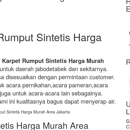
H
E
umput Sintetis Harga
Karpet Rumput Sintetis Harga Murah
R
ntuk daerah jabodetabek dan sekitarnya.
isa disesuaikan dengan permintaan customer.
ntuk acara pernikahan,acara pameran,acara
juga untuk acara-acara lain sebagainya.
ami ini kualitasnya bagus dapat menyerap air.
U
L
S
etis Harga Murah Area
C