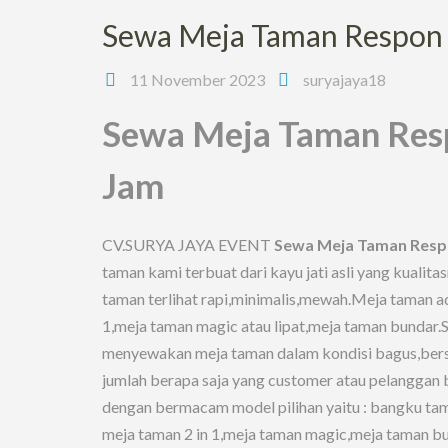
Sewa Meja Taman Respon 
11 November 2023
suryajaya18
Sewa Meja Taman Res
Jam
CV.SURYA JAYA EVENT
Sewa Meja Taman Resp
taman kami terbuat dari kayu jati asli yang kualit
taman terlihat rapi,minimalis,mewah.Meja taman a
1,meja taman magic atau lipat,meja taman bundar.S
menyewakan meja taman dalam kondisi bagus,bersi
jumlah berapa saja yang customer atau pelanggan
dengan bermacam model pilihan yaitu : bangku ta
meja taman 2 in 1,meja taman magic,meja taman b